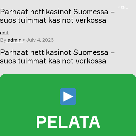
Skip
MENU
Parhaat nettikasinot Suomessa –
to
content
suosituimmat kasinot verkossa
edit
By
admin
•
July 4, 2026
Parhaat nettikasinot Suomessa –
suosituimmat kasinot verkossa
PELATA