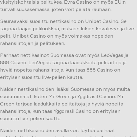
yksityiskohtaisia pelitukea. Evra Casino on myös EU:n
turvallisuusasemassa, joten voit pelata rauhaan.
Seuraavaksi suosittu nettikasino on Unibet Casino. Se
tarjoaa laajaa peliluokkaa, mukaan lukien kovalevyn ja live-
pelit. Unibet Casino on myös voimakas nopeiden
rahansiirtojen ja pelitukeen.
Parhaat nettikasinot Suomessa ovat myös LeoVegas ja
888 Casino. LeoVegas tarjoaa laadukkaita pelitaitoja ja
hyviä nopeita rahansiirtoja, kun taas 888 Casino on
erityisen suosittu live-pelien kautta.
Näiden nettikasinoiden lisäksi Suomessa on myös muita
suosituimmat, kuten Mr Green ja Yggdrasil Casino. Mr
Green tarjoaa laadukkaita pelitaitoja ja hyviä nopeita
rahansiirtoja, kun taas Yggdrasil Casino on erityisen
suosittu live-pelien kautta.
Näiden nettikasinoiden avulla voit löytää parhaat