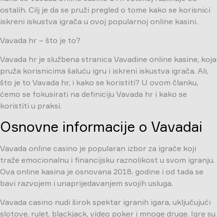
ostalih. Cilj je da se pruži pregled o tome kako se korisnici
iskreni iskustva igrača u ovoj popularnoj online kasini.
Vavada hr – što je to?
Vavada hr je službena stranica Vavadine online kasine, koja
pruža korisnicima šaluću igru i iskreni iskustva igrača. Ali,
što je to Vavada hr, i kako se koristiti? U ovom članku,
ćemo se fokusirati na definiciju Vavada hr i kako se
koristiti u praksi.
Osnovne informacije o Vavadai
Vavada online casino je popularan izbor za igrače koji
traže emocionalnu i financijsku raznolikost u svom igranju.
Ova online kasina je osnovana 2018. godine i od tada se
bavi razvojem i unaprijedavanjem svojih usluga.
Vavada casino nudi širok spektar igranih igara, uključujući
slotove, rulet, blackjack, video poker i mnoge druge. Igre su