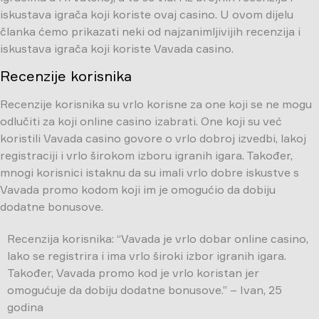
iskustava igrača koji koriste ovaj casino. U ovom dijelu
članka ćemo prikazati neki od najzanimljivijih recenzija i
iskustava igrača koji koriste Vavada casino.
Recenzije korisnika
Recenzije korisnika su vrlo korisne za one koji se ne mogu
odlučiti za koji online casino izabrati. One koji su već
koristili Vavada casino govore o vrlo dobroj izvedbi, lakoj
registraciji i vrlo širokom izboru igranih igara. Također,
mnogi korisnici istaknu da su imali vrlo dobre iskustve s
Vavada promo kodom koji im je omogućio da dobiju
dodatne bonusove.
Recenzija korisnika: “Vavada je vrlo dobar online casino,
lako se registrira i ima vrlo široki izbor igranih igara.
Također, Vavada promo kod je vrlo koristan jer
omogućuje da dobiju dodatne bonusove.” – Ivan, 25
godina