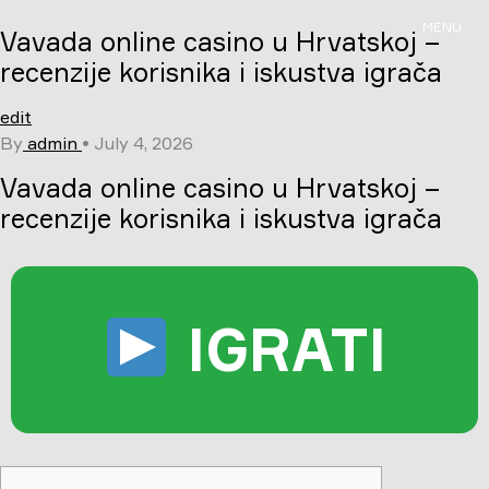
Skip
MENU
Vavada online casino u Hrvatskoj –
to
content
recenzije korisnika i iskustva igrača
edit
By
admin
•
July 4, 2026
Vavada online casino u Hrvatskoj –
recenzije korisnika i iskustva igrača
IGRATI