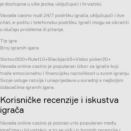
je dostupna u više jezika, uključujući i hrvatski.
Vavada casino nudi 24/7 podršku igrača, uključujući i live
chat, e-poštu i telefonsku podršku. Igrači mogu se obratiti
u slučaju problema ili pitanja.
Tip igre
Broj igranih igara
Slotovi
500+
Rulet
10+
Blackjack
5+
Video poker
20+
Vavada online casino je popularan izbor za igrače koji
traže emocionalnu i financijsku raznolikost u svom igranju.
Svoje usluge razvija i unaprijedava u suradnji s najboljim
izdavačima igranih igara.
Korisničke recenzije i iskustva
igrača
Vavada online casino je postao vrlo popularan među
igračima u Hrvatskoj, a to se vidi i iz brojnih recenzija i