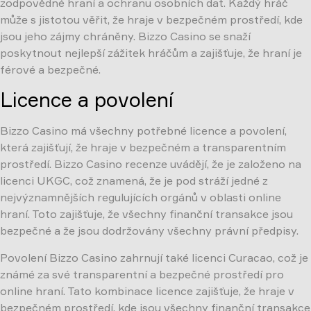
zodpovědné hraní a ochranu osobních dat. Každý hráč
může s jistotou věřit, že hraje v bezpečném prostředí, kde
jsou jeho zájmy chráněny. Bizzo Casino se snaží
poskytnout nejlepší zážitek hráčům a zajišťuje, že hraní je
férové a bezpečné.
Licence a povolení
Bizzo Casino má všechny potřebné licence a povolení,
která zajišťují, že hraje v bezpečném a transparentním
prostředí. Bizzo Casino recenze uvádějí, že je založeno na
licenci UKGC, což znamená, že je pod stráží jedné z
nejvýznamnějších regulujících orgánů v oblasti online
hraní. Toto zajišťuje, že všechny finanční transakce jsou
bezpečné a že jsou dodržovány všechny právní předpisy.
Povolení Bizzo Casino zahrnují také licenci Curacao, což je
známé za své transparentní a bezpečné prostředí pro
online hraní. Tato kombinace licence zajišťuje, že hraje v
bezpečném prostředí, kde jsou všechny finanční transakce