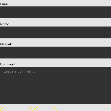
Email
Name
Website
Comment