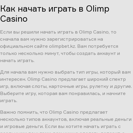
Как начать играть в Olimp
Casino
Если вы решили начать играть в Olimp Casino, то
сначала вам нужно зарегистрироваться на
официальном сайте olimpbet.kz. Вам потребуется
только несколько минут, чтобы создать аккаунт и
начать играть.
Для начала вам нужно выбрать тип игры, который вам
интересен. Olimp Casino предлагает широкий спектр
игр, включая слоты, карточные игры, рулетку и другие.
Выберите игру, которая вам понравилась, и начните
играть.
Важно помнить, что Olimp Casino предлагает
несколько типов аккаунтов, включая реальные деньги
и игровые деньги. Если вы хотите начать играть с