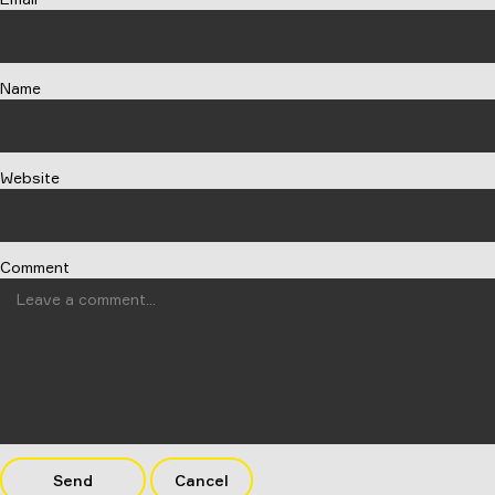
Name
Website
Comment
Send
Cancel