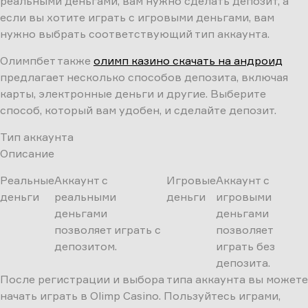
реальными деньгами, вам нужно сделать депозит, а
если вы хотите играть с игровыми деньгами, вам
нужно выбрать соответствующий тип аккаунта.
Олимпбет также
олимп казино скачать на андроид
предлагает несколько способов депозита, включая
карты, электронные деньги и другие. Выберите
способ, который вам удобен, и сделайте депозит.
Тип аккаунта
Описание
Реальные
Аккаунт с
Игровые
Аккаунт с
деньги
реальными
деньги
игровыми
деньгами
деньгами
позволяет играть с
позволяет
депозитом.
играть без
депозита.
После регистрации и выбора типа аккаунта вы можете
начать играть в Olimp Casino. Пользуйтесь играми,