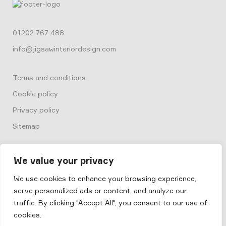
01202 767 488
info@jigsawinteriordesign.com
Terms and conditions
Cookie policy
Privacy policy
Sitemap
We value your privacy
We use cookies to enhance your browsing experience,
serve personalized ads or content, and analyze our
© 2026
Box by Jigsaw
traffic. By clicking "Accept All", you consent to our use of
Jigsaw Interior Architecture & Design
cookies.