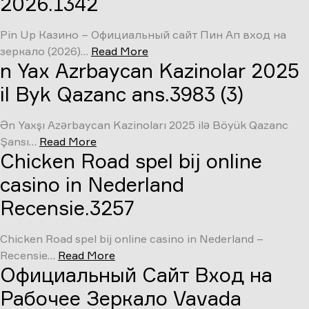
2026.1342
Pin Up Казино – Официальный сайт Пин Ап вход на
зеркало (2026)…
Read More
n Yax Azrbaycan Kazinolar 2025
il Byk Qazanc ans.3983 (3)
Ən Yaxşı Azərbaycan Kazinoları 2025 ilə Böyük Qazanc
Şansı…
Read More
Chicken Road spel bij online
casino in Nederland
Recensie.3257
Chicken Road spel bij online casino in Nederland –
Recensie…
Read More
Официальный Сайт Вход на
Рабочее Зеркало Vavada