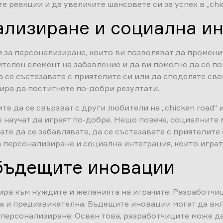
 реакции и да увеличите шансовете си за успех в „chic
ализиране и социална и
и за персонализиране, които ви позволяват да промен
телен елемент на забавление и да ви помогне да се по
а се състезавате с приятелите си или да споделяте св
ира да постигнете по-добри резултати.
е да се свързват с други любители на „chicken road“ 
се научат да играят по-добре. Нещо повече, социалнит
кате да се забавлявате, да се състезавате с приятелите
а персонализиране и социална интеграция, които играт
 бъдещите иновации
птира към нуждите и желанията на играчите. Разработч
а и предизвикателна. Бъдещите иновации могат да вкл
персонализиране. Освен това, разработчиците може да