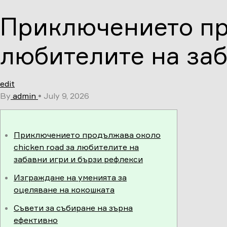
Skip
Приключението пр
to
content
любителите на заб
edit
By
admin
•
July 9, 2026
Приключението продължава около
chicken road за любителите на
забавни игри и бързи рефлекси
Изграждане на уменията за
оцеляване на кокошката
Съвети за събиране на зърна
ефективно