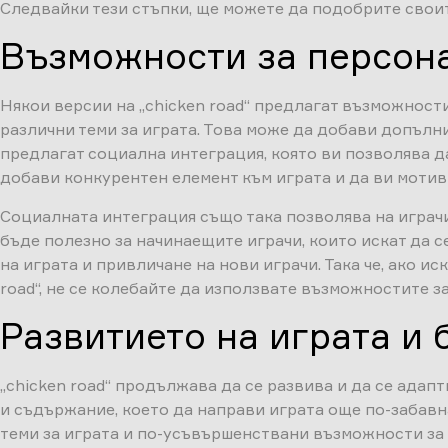
Следвайки тези стъпки, ще можете да подобрите своите
Възможности за персон
Някои версии на „chicken road“ предлагат възможност
различни теми за играта. Това може да добави допълни
предлагат социална интеграция, която ви позволява д
добави конкурентен елемент към играта и да ви мотив
Социалната интеграция също така позволява на играчит
бъде полезно за начинаещите играчи, които искат да 
на играта и привличане на нови играчи. Така че, ако ис
road“, не се колебайте да използвате възможностите з
Развитието на играта и
„chicken road“ продължава да се развива и да се ада
и съдържание, което да направи играта още по-забавн
теми за играта и по-усъвършенствани възможности за 