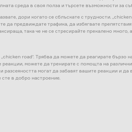
ната среда в своя полза и търсете възможности за съб
азвате, дори когато се сблъскате с трудности. „chicken
те да предвиждате трафика, да избягвате препятствият
аксираща, така че не се стресирайте прекалено много, 
 „chicken road“. Трябва да можете да реагирате бързо 
 реакции, можете да тренирате с помощта на различни 
и разсеяността могат да забавят вашите реакции и да в
е сте в добро настроение.