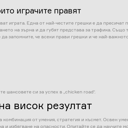
оито играчите правят
ат играта. Една от най-честите грешки е да пресичат пъ
ането на зърна и да губят представа за трафика. Също 
да запомните, че всеки прави грешки и че най-важното е
е шансовете си за успех в „chicken road“.
на висок резултат
ва комбинация от умения, стратегия и късмет. Освен ум
на и избягване на опасности. Опитайте се да научите 