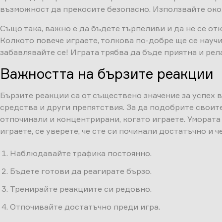
възможност да прекосите безопасно. Използвайте окол
Също така, важно е да бъдете търпеливи и да не се отк
Колкото повече играете, толкова по-добре ще се научи
забавлявайте се! Играта трябва да бъде приятна и рел
Важността на бързите реакции
Бързите реакции са от съществено значение за успех в
средства и други препятствия. За да подобрите своите
отпочинали и концентрирани, когато играете. Умората 
играете, се уверете, че сте си починали достатъчно и ч
Наблюдавайте трафика постоянно.
Бъдете готови да реагирате бързо.
Тренирайте реакциите си редовно.
Отпочивайте достатъчно преди игра.