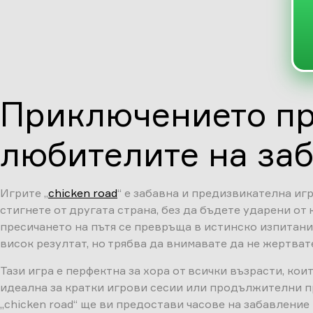
Приключението пр
любителите на заб
Игрите „
chicken road
“ е забавна и предизвикателна игр
стигнете от другата страна, без да бъдете ударени от
пресичането на пътя се превръща в истинско изпитание
висок резултат, но трябва да внимавате да не жертват
Тази игра е перфектна за хора от всички възрасти, кои
идеална за кратки игрови сесии или продължителни п
„chicken road“ ще ви предостави часове на забавление