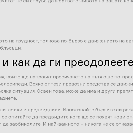
езултат не си струва да жертвате живота на вашата кок
то на трудност, толкова по-бързо е движението на авт
сблъсъци.
 и как да ги преодолеет
вия, които ще направят пресичането на пътя още по-пр
елосипеди. Всяко от тези превозни средства се движи 
сяка ситуация. Освен това, може да има и други препя
аднете.
рзи, ловки и предвидливи. Използвайте бързите си реф
се опитайте да предвидите кога ще се появят нови опа
и да заобиколите. И най-важното – никога не се отказ