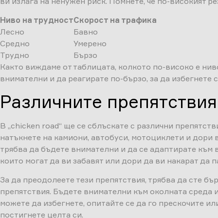
ви излага на ненужен риск. Помнете, че по-високият р
Ниво на трудност
Скорост на трафика
Лесно
Бавно
Средно
Умерено
Трудно
Бързо
Както виждаме от таблицата, колкото по-високо е ниво
внимателни и да реагирате по-бързо, за да избегнете 
Различните препятствия
В „chicken road“ ще се сблъскате с различни препятст
натъкнете на камиони, автобуси, мотоциклети и дори в
трябва да бъдете внимателни и да се адаптирате към в
които могат да ви забавят или дори да ви накарат да п
За да преодолеете тези препятствия, трябва да сте бъ
препятствия. Бъдете внимателни към околната среда и 
можете да избегнете, опитайте се да го прескочите ил
постигнете целта си.