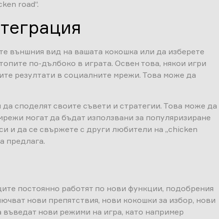
ken road“.
нтеграция
ите външния вид на вашата кокошка или да изберете
топите по-дълбоко в играта. Освен това, някои игри
оите резултати в социалните мрежи. Това може да
и да споделят своите съвети и стратегии. Това може да
е мрежи могат да бъдат използвани за популяризиране
 си и да се свържете с други любители на „chicken
а предлага.
иците постоянно работят по нови функции, подобрения
ючват нови препятствия, нови кокошки за избор, нови
 въведат нови режими на игра, като например