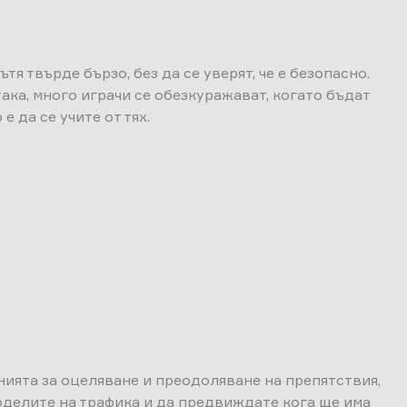
тя твърде бързо, без да се уверят, че е безопасно.
така, много играчи се обезкуражават, когато бъдат
 да се учите от тях.
енията за оцеляване и преодоляване на препятствия,
моделите на трафика и да предвиждате кога ще има