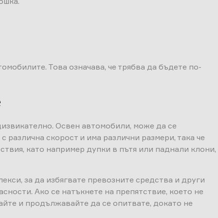
ошка.
омобилите. Това означава, че трябва да бъдете по-
е
едизвикателно. Освен автомобили, може да се
с различна скорост и има различни размери, така че
тствия, като например дупки в пътя или паднали клони,
лекси, за да избягвате превозните средства и други
сности. Ако се натъкнете на препятствие, което не
вайте и продължавайте да се опитвате, докато не