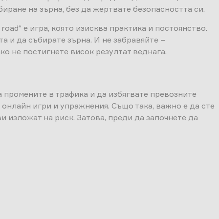
иране на зърна, без да жертвате безопасността си.
 road“ е игра, която изисква практика и постоянство.
а и да събирате зърна. И не забравяйте –
ако не постигнете висок резултат веднага.
на промените в трафика и да избягвате превозните
онлайн игри и упражнения. Също така, важно е да сте
и изложат на риск. Затова, преди да започнете да