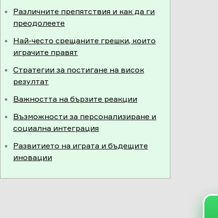
Различните препятствия и как да ги
преодолеете
Най-често срещаните грешки, които
играчите правят
Стратегии за постигане на висок
резултат
Важността на бързите реакции
Възможности за персонализиране и
социална интеграция
Развитието на играта и бъдещите
иновации