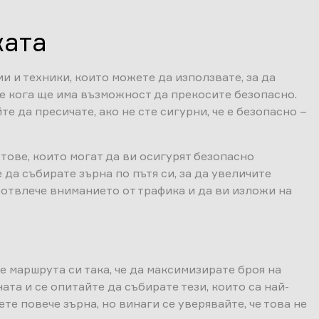
ката
и и техники, които можете да използвате, за да
е кога ще има възможност да прекосите безопасно.
 да пресичате, ако не сте сигурни, че е безопасно –
тове, които могат да ви осигурят безопасно
 да събирате зърна по пътя си, за да увеличите
и отвлече вниманието от трафика и да ви изложи на
е маршрута си така, че да максимизирате броя на
та и се опитайте да събирате тези, които са най-
те повече зърна, но винаги се уверявайте, че това не