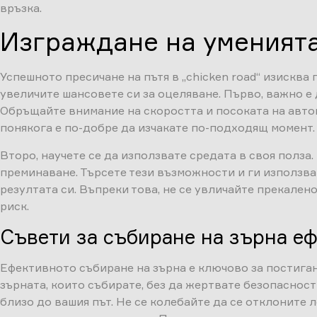
връзка.
Изграждане на уменията
Успешното пресичане на пътя в „chicken road“ изисква 
увеличите шансовете си за оцеляване. Първо, важно 
Обръщайте внимание на скоростта и посоката на автомо
понякога е по-добре да изчакате по-подходящ момент.
Второ, научете се да използвате средата в своя полза
преминаване. Търсете тези възможности и ги използвайт
резултата си. Въпреки това, не се увличайте прекален
риск.
Съвети за събиране на зърна е
Ефективното събиране на зърна е ключово за постигане
зърната, които събирате, без да жертвате безопасност
близо до вашия път. Не се колебайте да се отклоните л