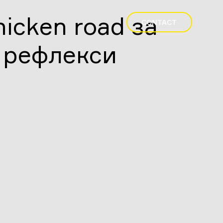
icken road за
CONTACT
 рефлекси