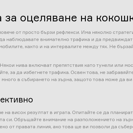
 за оцеляване на кокош
повече от просто бързи рефлекси. Има няколко стратеги
е да наблюдавате внимателно трафика и да предвиждат
билите, както и на интервалите между тях. Не бързайте
. Някои нива включват препятствия като тунели или мос
е, за да избегнете трафика. Освен това, не забравяйте
о много в събирането на зърна, защото това може да в
фективно
 на висок резултат в играта. Опитайте се да планират
та си. Обръщайте внимание на разположението на зърна
еко от правата линия, ако това ще ви позволи да събере