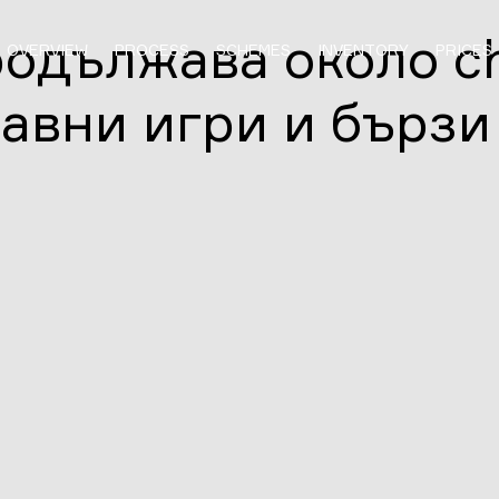
одължава около ch
OVERVIEW
PROCESS
SCHEMES
INVENTORY
PRICES
авни игри и бързи