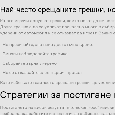
Най-често срещаните грешки, к
Много играчи допускат грешки, които могат да им коств
Друга грешка е да се увличат прекалено много в събир
ударени от автомобил и се отказват да играят. Важно е 
Не пресичайте, ако няма достатъчно време.
Винаги наблюдавайте трафика.
Събирайте зърна умерено.
Не се отказвайте след първия провал.
Като избягвате тези често срещани грешки, ще увеличит
Стратегии за постигане 
Постигането на висок резултат в „chicken road“ изиск
трябва да разработите и стратегия за събиране на зър