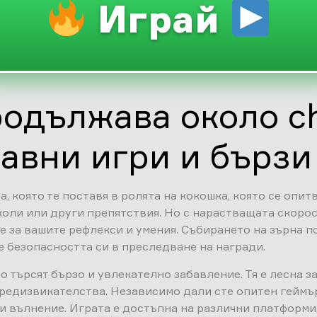
Играй
одължава около ch
авни игри и бързи
а, която те поставя в ролята на кокошка, която се опит
 коли или други препятствия. Но с нарастващата скорос
 за вашите рефлекси и умения. Събирането на зърна по
е безопасността си в преследване на награди.
то търсят бързо и увлекателно забавление. Тя е лесна з
редизвикателства. Независимо дали сте опитен геймър
 и вълнение. Играта е достъпна на различни платформи,