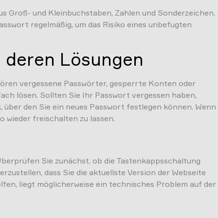
 aus Groß- und Kleinbuchstaben, Zahlen und Sonderzeichen.
asswort regelmäßig, um das Risiko eines unbefugten
d deren Lösungen
hören vergessene Passwörter, gesperrte Konten oder
fach lösen. Sollten Sie Ihr Passwort vergessen haben,
k, über den Sie ein neues Passwort festlegen können. Wenn
 wieder freischalten zu lassen.
Überprüfen Sie zunächst, ob die Tastenkappsschaltung
rzustellen, dass Sie die aktuellste Version der Webseite
en, liegt möglicherweise ein technisches Problem auf der