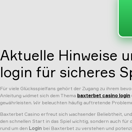
Aktuelle Hinweise u
login für sicheres S
Für viele Glücksspielfans gehört der Zugang zu ihrem bev
Anleitung widmet sich dem Thema
baxterbet casino login
gewährleisten. Wir beleuchten häufig auftretende Probleme
Baxterbet Casino erfreut sich wachsender Beliebtheit, und 
den schnellen Start in das Spiel wichtig, sondern auch für 
rund um den
Login
bei Baxterbet zu verstehen und potenzi