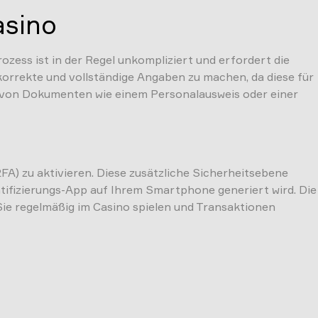
asino
rozess ist in der Regel unkompliziert und erfordert die
orrekte und vollständige Angaben zu machen, da diese für
n von Dokumenten wie einem Personalausweis oder einer
FA) zu aktivieren. Diese zusätzliche Sicherheitsebene
tifizierungs-App auf Ihrem Smartphone generiert wird. Die
ie regelmäßig im Casino spielen und Transaktionen