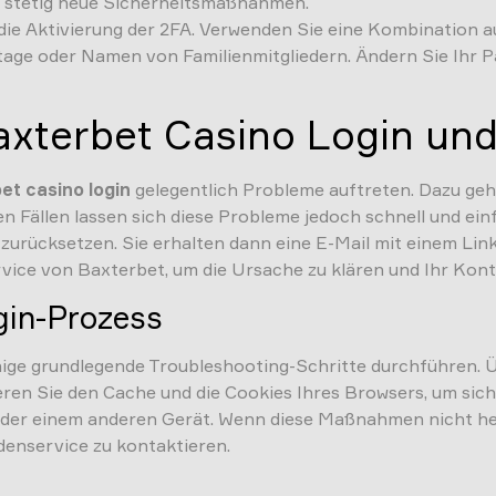
 stetig neue Sicherheitsmaßnahmen.
e die Aktivierung der 2FA. Verwenden Sie eine Kombination
tage oder Namen von Familienmitgliedern. Ändern Sie Ihr P
axterbet Casino Login un
et casino login
gelegentlich Probleme auftreten. Dazu ge
n Fällen lassen sich diese Probleme jedoch schnell und ein
zurücksetzen. Sie erhalten dann eine E-Mail mit einem Lin
ice von Baxterbet, um die Ursache zu klären und Ihr Konto
gin-Prozess
nige grundlegende Troubleshooting-Schritte durchführen. 
eren Sie den Cache und die Cookies Ihres Browsers, um siche
der einem anderen Gerät. Wenn diese Maßnahmen nicht helf
ndenservice zu kontaktieren.