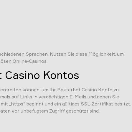
rschiedenen Sprachen. Nutzen Sie diese Möglichkeit, um
riösen Online-Casinos.
t Casino Kontos
 ergreifen können, um Ihr Baxterbet Casino Konto zu
iemals auf Links in verdächtigen E-Mails und geben Sie
t „https“ beginnt und ein gültiges SSL-Zertifikat besitzt.
Daten vor unbefugtem Zugriff geschützt sind.