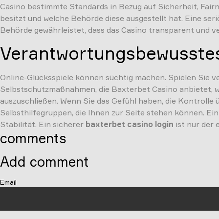
Casino bestimmte Standards in Bezug auf Sicherheit, Fairn
besitzt und welche Behörde diese ausgestellt hat. Eine ser
Behörde gewährleistet, dass das Casino transparent und ve
Verantwortungsbewusste
Online-Glücksspiele können süchtig machen. Spielen Sie ve
Selbstschutzmaßnahmen, die Baxterbet Casino anbietet, wie
auszuschließen. Wenn Sie das Gefühl haben, die Kontrolle üb
Selbsthilfegruppen, die Ihnen zur Seite stehen können. Ei
Stabilität. Ein sicherer
baxterbet casino login
ist nur der 
comments
Add comment
Email