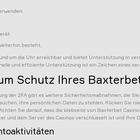
verwenden.
erät.
eiterhin besteht.
rund um die Uhr erreichbar und bietet Unterstützung in ve
nelle und effiziente Unterstützung ist ein Zeichen eines se
m Schutz Ihres Baxterbe
ung der 2FA gibt es weitere Sicherheitsmaßnahmen, die Sie
ersuchen, Ihre persönlichen Daten zu stehlen. Klicken Sie n
hten Sie darauf, dass die Webseite von Baxterbet Casino mi
er und dem Server des Casinos verschlüsselt ist und Ihre 
toaktivitäten