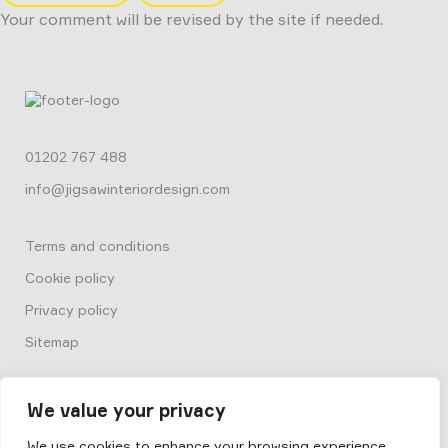
Your comment will be revised by the site if needed.
01202 767 488
info@jigsawinteriordesign.com
Terms and conditions
Cookie policy
Privacy policy
Sitemap
We value your privacy
We use cookies to enhance your browsing experience,