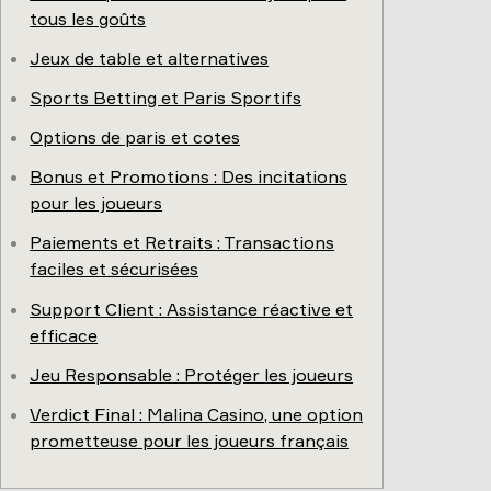
tous les goûts
Jeux de table et alternatives
Sports Betting et Paris Sportifs
Options de paris et cotes
Bonus et Promotions : Des incitations
pour les joueurs
Paiements et Retraits : Transactions
faciles et sécurisées
Support Client : Assistance réactive et
efficace
Jeu Responsable : Protéger les joueurs
Verdict Final : Malina Casino, une option
prometteuse pour les joueurs français