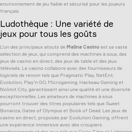
environnement de jeu fiable et sécurisé pour les joueurs
français.
Ludothèque : Une variété de
jeux pour tous les goûts
L'un des principaux atouts de
Malina Casino
est sa vaste
sélection de jeux, qui comprend des machines à sous, des
jeux de casino en direct, des jeux de table et des jeux
télévisés. Le casino collabore avec des fournisseurs de
logiciels de renom tels que Pragmatic Play, NetEnt,
Evolution, Play'n GO, Microgaming, Hacksaw Gaming et
Nolimit City, garantissant ainsi une qualité et une diversité
exceptionnelles. Les amateurs de machines à sous
pourront trouver des titres populaires tels que Sweet
Bonanza, Gates of Olympus et Book of Dead. Les jeux de
casino en direct, proposés par Evolution Gaming, offrent
une expérience immersive avec des croupiers
professionnels et des jeux tels que Crazy Time et Lightning