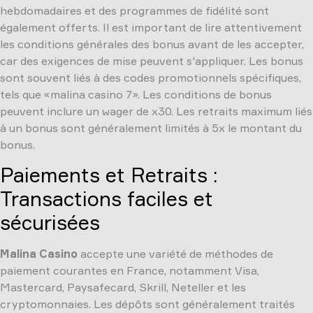
hebdomadaires et des programmes de fidélité sont
également offerts. Il est important de lire attentivement
les conditions générales des bonus avant de les accepter,
car des exigences de mise peuvent s'appliquer. Les bonus
sont souvent liés à des codes promotionnels spécifiques,
tels que «malina casino 7». Les conditions de bonus
peuvent inclure un wager de x30. Les retraits maximum liés
à un bonus sont généralement limités à 5x le montant du
bonus.
Paiements et Retraits :
Transactions faciles et
sécurisées
Malina Casino
accepte une variété de méthodes de
paiement courantes en France, notamment Visa,
Mastercard, Paysafecard, Skrill, Neteller et les
cryptomonnaies. Les dépôts sont généralement traités