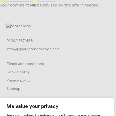
Your comment will be revised by the site if needed.
01202 767 488
info@jigsawinteriordesign.com
Terms and conditions
Cookie policy
Privacy policy
Sitemap
We value your privacy
We use cookies to enhance your browsing experience,