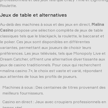
Roulette.
Jeux de table et alternatives
Au-delà des machines à sous et des jeux en direct,
Malina
Casino
propose une sélection complète de jeux de table
classiques tels que le blackjack, la roulette, le baccarat et
le poker. Ces jeux sont disponibles en différentes
variantes, permettant aux joueurs de choisir leurs
préférences. Les jeux télévisés, tels que Monopoly Live et
Dream Catcher, offrent une alternative divertissante aux
jeux de casino traditionnels. Pour ceux qui recherchent
«malina casino 7», le choix est vaste et varié, répondant
aux attentes de tous les profils de joueurs.
Machines à sous : Des centaines de titres provenant des
meilleurs fournisseurs.
Casino en direct : Jeux avec croupiers professionnels en
temps réel.