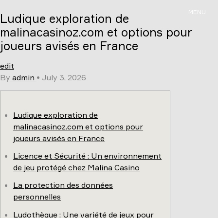
Skip
MENU
Ludique exploration de
to
content
malinacasinoz.com et options pour
joueurs avisés en France
edit
By
admin
•
July 3, 2026
Ludique exploration de
malinacasinoz.com et options pour
joueurs avisés en France
Licence et Sécurité : Un environnement
de jeu protégé chez Malina Casino
La protection des données
personnelles
Ludothèque : Une variété de jeux pour