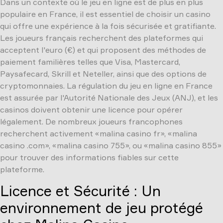
Dans un contexte où le jeu en ligne est de plus en plus
populaire en France, il est essentiel de choisir un casino
qui offre une expérience à la fois sécurisée et gratifiante.
Les joueurs français recherchent des plateformes qui
acceptent l'euro (€) et qui proposent des méthodes de
paiement familières telles que Visa, Mastercard,
Paysafecard, Skrill et Neteller, ainsi que des options de
cryptomonnaies. La régulation du jeu en ligne en France
est assurée par l'Autorité Nationale des Jeux (ANJ), et les
casinos doivent obtenir une licence pour opérer
légalement. De nombreux joueurs francophones
recherchent activement «malina casino fr», «malina
casino .com», «malina casino 755», ou «malina casino 855»
pour trouver des informations fiables sur cette
plateforme.
Licence et Sécurité : Un
environnement de jeu protégé