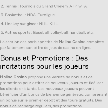
Tennis : Tournois du Grand Chelem, ATP, WTA.
Basketball : NBA, Euroligue.
Hockey sur glace : NHL, KHL.
Autres sports : Baseball, volleyball, handball, etc.
La section des paris sportifs de
Malina Casino
complète
parfaitement son offre de jeux de casino en ligne.
Bonus et Promotions : Des
incitations pour les joueurs
Malina Casino
propose une variété de bonus et de
promotions pour attirer de nouveaux joueurs et fidéliser
les clients existants. Les nouveaux joueurs peuvent
bénéficier d'un bonus de bienvenue généreux, comprenant
un bonus sur le premier dépôt et des tours gratuits. Des
bonus de recharge réguliers, des promotions