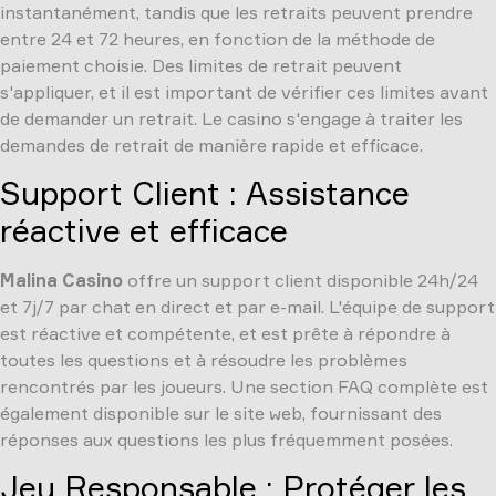
instantanément, tandis que les retraits peuvent prendre
entre 24 et 72 heures, en fonction de la méthode de
paiement choisie. Des limites de retrait peuvent
s'appliquer, et il est important de vérifier ces limites avant
de demander un retrait. Le casino s'engage à traiter les
demandes de retrait de manière rapide et efficace.
Support Client : Assistance
réactive et efficace
Malina Casino
offre un support client disponible 24h/24
et 7j/7 par chat en direct et par e-mail. L'équipe de support
est réactive et compétente, et est prête à répondre à
toutes les questions et à résoudre les problèmes
rencontrés par les joueurs. Une section FAQ complète est
également disponible sur le site web, fournissant des
réponses aux questions les plus fréquemment posées.
Jeu Responsable : Protéger les