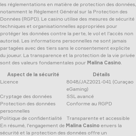
les réglementations en matière de protection des données,
notamment le Règlement Général sur la Protection des
Données (RGPD). Le casino utilise des mesures de sécurité
techniques et organisationnelles appropriées pour
protéger les données contre la perte, le vol et l'accès non
autorisé. Les informations personnelles ne sont jamais
partagées avec des tiers sans le consentement explicite
du joueur. La transparence et la protection de la vie privée
sont des valeurs fondamentales pour
Malina Casino
.
Aspect de la sécurité
Détails
Licence
8048/JAZ2021-041 (Curaçao
eGaming)
Cryptage des données
SSL avancé
Protection des données
Conforme au RGPD
personnelles
Politique de confidentialité
Transparente et accessible
En résumé, l'engagement de
Malina Casino
envers la
sécurité et la protection des données offre un