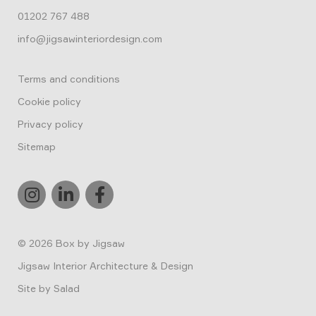
01202 767 488
info@jigsawinteriordesign.com
Terms and conditions
Cookie policy
Privacy policy
Sitemap
© 2026
Box by Jigsaw
Jigsaw Interior Architecture & Design
Site by
Salad