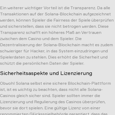
Ein weiterer wichtiger Vorteil ist die Transparenz. Da alle
Transaktionen auf der Solana-Blockchain aufgezeichnet
werden, können Spieler die Fairness der Spiele überprüfen
und sicherstellen, dass sie nicht betrogen werden. Diese
Transparenz schafft ein höheres Maß an Vertrauen
zwischen dem Casino und dem Spieler. Die
Dezentralisierung der Solana-Blockchain macht es zudem
schwieriger für Hacker, in das System einzudringen und
Spielerdaten zu stehlen. Dies erhöht die Sicherheit und
schützt die persönlichen Daten der Spieler.
Sicherheitsaspekte und Lizenzierung
Obwohl Solana selbst eine sichere Blockchain-Plattform
ist, ist es wichtig zu beachten, dass nicht alle Solana-
Casinos gleich sicher sind. Spieler sollten immer die
Lizenzierung und Regulierung des Casinos überprüfen,
bevor sie dort spielen. Eine gültige Lizenz von einer
renommierten Glücksspielbehörde garantiert, dass das