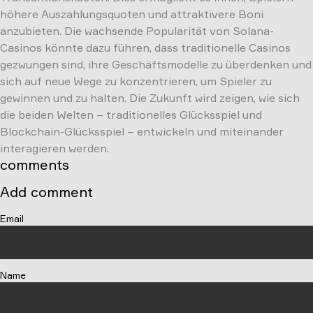
höhere Auszahlungsquoten und attraktivere Boni
anzubieten. Die wachsende Popularität von Solana-
Casinos könnte dazu führen, dass traditionelle Casinos
gezwungen sind, ihre Geschäftsmodelle zu überdenken und
sich auf neue Wege zu konzentrieren, um Spieler zu
gewinnen und zu halten. Die Zukunft wird zeigen, wie sich
die beiden Welten – traditionelles Glücksspiel und
Blockchain-Glücksspiel – entwickeln und miteinander
interagieren werden.
comments
Add comment
Email
Name