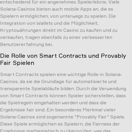
entscheidend für ein angenehmes Spielerlebnis. Viele
Solana-Casinos bieten auch mobile Apps an, die es
Spielern ermöglichen, von unterwegs zu spielen. Die
Integration von Wallets und die Möglichkeit,
Kryptowährungen direkt im Casino zu kaufen und zu
verkaufen, tragen ebenfalls zu einer verbesserten
Benutzererfahrung bei.
Die Rolle von Smart Contracts und Provably
Fair Spielen
Smart Contracts spielen eine wichtige Rolle in Solana-
Casinos, da sie die Grundlage für automatisierte und
transparente Spielabläufe bilden. Durch die Verwendung
von Smart Contracts können Spieler sicherstellen, dass
die Spielregeln eingehalten werden und dass die
Ergebnisse fair sind. Ein besonderes Merkmal vieler
Solana-Casinos sind sogenannte "Provably Fair" Spiele.
Diese Spiele ermöglichen es Spielern, die Fairness der
Ergebnisse mathematisch zu überprüfen, was das