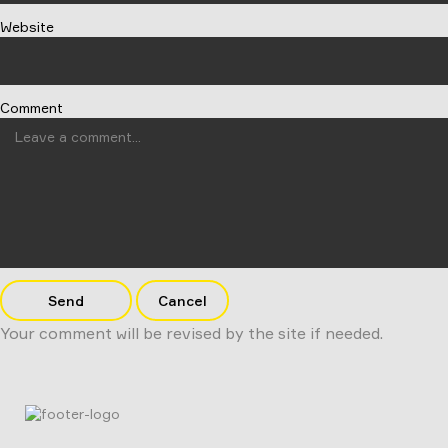
Website
Comment
Send
Cancel
Your comment will be revised by the site if needed.