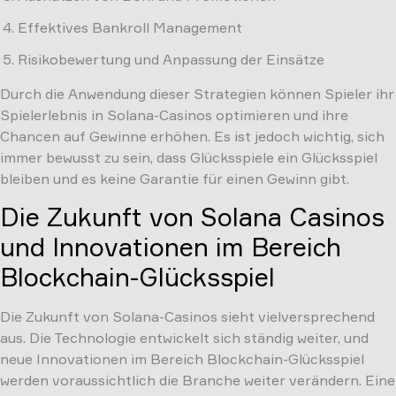
Effektives Bankroll Management
Risikobewertung und Anpassung der Einsätze
Durch die Anwendung dieser Strategien können Spieler ihr
Spielerlebnis in Solana-Casinos optimieren und ihre
Chancen auf Gewinne erhöhen. Es ist jedoch wichtig, sich
immer bewusst zu sein, dass Glücksspiele ein Glücksspiel
bleiben und es keine Garantie für einen Gewinn gibt.
Die Zukunft von Solana Casinos
und Innovationen im Bereich
Blockchain-Glücksspiel
Die Zukunft von Solana-Casinos sieht vielversprechend
aus. Die Technologie entwickelt sich ständig weiter, und
neue Innovationen im Bereich Blockchain-Glücksspiel
werden voraussichtlich die Branche weiter verändern. Eine