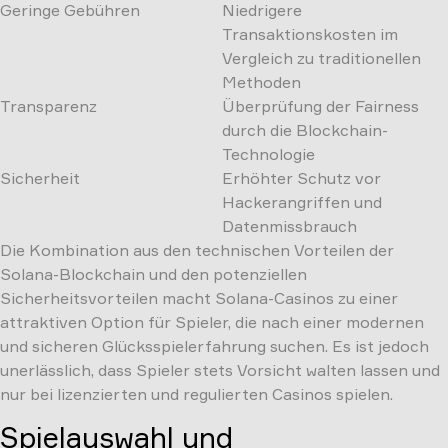
Geringe Gebühren
Niedrigere
Transaktionskosten im
Vergleich zu traditionellen
Methoden
Transparenz
Überprüfung der Fairness
durch die Blockchain-
Technologie
Sicherheit
Erhöhter Schutz vor
Hackerangriffen und
Datenmissbrauch
Die Kombination aus den technischen Vorteilen der
Solana-Blockchain und den potenziellen
Sicherheitsvorteilen macht Solana-Casinos zu einer
attraktiven Option für Spieler, die nach einer modernen
und sicheren Glücksspielerfahrung suchen. Es ist jedoch
unerlässlich, dass Spieler stets Vorsicht walten lassen und
nur bei lizenzierten und regulierten Casinos spielen.
Spielauswahl und