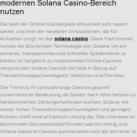
modernen Solana Casino-Bereich
nutzen
Die Welt der Online-Glücksspiele entwickelt sich rasant
weiter, und eine der neuesten Innovationen, die für
Aufsehen sorgt, ist das
solana casino
. Diese Plattformen
nutzen die Blockchain-Technologie von Solana, um ein
sicheres, transparentes und schnelles Spielerlebnis zu
bieten. Im Vergleich zu traditionellen Online-Casinos
versprechen Solana Casinos Vorteile in Bezug auf
Transaktionsgeschwindigkeit, Gebühren und Fairness.
Der Trend zu Kryptowährungs-Casinos gewinnt
zunehmend an Bedeutung, da Spieler nach Alternativen zu
herkömmlichen Zahlungsmethoden suchen. Solana, mit
seiner hohen Transaktionsgeschwindigkeit und geringen
Kosten, stellt eine attraktive Lösung dar. Das Interesse an
dezentralen Glücksspielplattformen wächst stetig, und
Solana-basierte Casinos positionieren sich als Vorreiter in