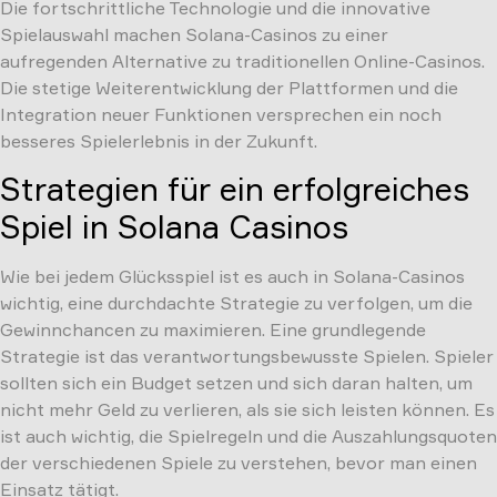
Die fortschrittliche Technologie und die innovative
Spielauswahl machen Solana-Casinos zu einer
aufregenden Alternative zu traditionellen Online-Casinos.
Die stetige Weiterentwicklung der Plattformen und die
Integration neuer Funktionen versprechen ein noch
besseres Spielerlebnis in der Zukunft.
Strategien für ein erfolgreiches
Spiel in Solana Casinos
Wie bei jedem Glücksspiel ist es auch in Solana-Casinos
wichtig, eine durchdachte Strategie zu verfolgen, um die
Gewinnchancen zu maximieren. Eine grundlegende
Strategie ist das verantwortungsbewusste Spielen. Spieler
sollten sich ein Budget setzen und sich daran halten, um
nicht mehr Geld zu verlieren, als sie sich leisten können. Es
ist auch wichtig, die Spielregeln und die Auszahlungsquoten
der verschiedenen Spiele zu verstehen, bevor man einen
Einsatz tätigt.