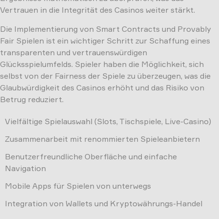
Vertrauen in die Integrität des Casinos weiter stärkt.
Die Implementierung von Smart Contracts und Provably
Fair Spielen ist ein wichtiger Schritt zur Schaffung eines
transparenten und vertrauenswürdigen
Glücksspielumfelds. Spieler haben die Möglichkeit, sich
selbst von der Fairness der Spiele zu überzeugen, was die
Glaubwürdigkeit des Casinos erhöht und das Risiko von
Betrug reduziert.
Vielfältige Spielauswahl (Slots, Tischspiele, Live-Casino)
Zusammenarbeit mit renommierten Spieleanbietern
Benutzerfreundliche Oberfläche und einfache
Navigation
Mobile Apps für Spielen von unterwegs
Integration von Wallets und Kryptowährungs-Handel