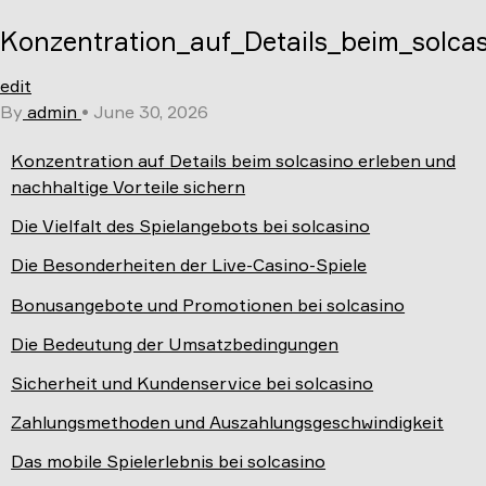
Skip
Konzentration_auf_Details_beim_solcas
to
content
edit
By
admin
•
June 30, 2026
Konzentration auf Details beim solcasino erleben und
nachhaltige Vorteile sichern
Die Vielfalt des Spielangebots bei solcasino
Die Besonderheiten der Live-Casino-Spiele
Bonusangebote und Promotionen bei solcasino
Die Bedeutung der Umsatzbedingungen
Sicherheit und Kundenservice bei solcasino
Zahlungsmethoden und Auszahlungsgeschwindigkeit
Das mobile Spielerlebnis bei solcasino