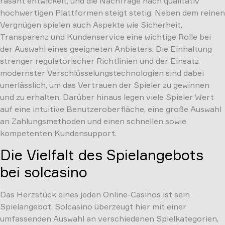
rasant entwickelt, und die Nachfrage nach qualitativ
hochwertigen Plattformen steigt stetig. Neben dem reinen
Vergnügen spielen auch Aspekte wie Sicherheit,
Transparenz und Kundenservice eine wichtige Rolle bei
der Auswahl eines geeigneten Anbieters. Die Einhaltung
strenger regulatorischer Richtlinien und der Einsatz
modernster Verschlüsselungstechnologien sind dabei
unerlässlich, um das Vertrauen der Spieler zu gewinnen
und zu erhalten. Darüber hinaus legen viele Spieler Wert
auf eine intuitive Benutzeroberfläche, eine große Auswahl
an Zahlungsmethoden und einen schnellen sowie
kompetenten Kundensupport.
Die Vielfalt des Spielangebots
bei solcasino
Das Herzstück eines jeden Online-Casinos ist sein
Spielangebot. Solcasino überzeugt hier mit einer
umfassenden Auswahl an verschiedenen Spielkategorien,