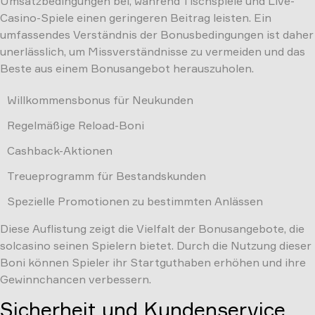
Umsatzbedingungen bei, während Tischspiele und Live-
Casino-Spiele einen geringeren Beitrag leisten. Ein
umfassendes Verständnis der Bonusbedingungen ist daher
unerlässlich, um Missverständnisse zu vermeiden und das
Beste aus einem Bonusangebot herauszuholen.
Willkommensbonus für Neukunden
Regelmäßige Reload-Boni
Cashback-Aktionen
Treueprogramm für Bestandskunden
Spezielle Promotionen zu bestimmten Anlässen
Diese Auflistung zeigt die Vielfalt der Bonusangebote, die
solcasino seinen Spielern bietet. Durch die Nutzung dieser
Boni können Spieler ihr Startguthaben erhöhen und ihre
Gewinnchancen verbessern.
Sicherheit und Kundenservice