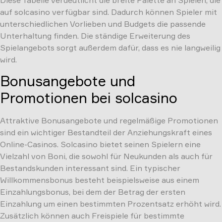
Diese Tabelle verdeutlicht die breite Palette an Spielen, die
auf solcasino verfügbar sind. Dadurch können Spieler mit
unterschiedlichen Vorlieben und Budgets die passende
Unterhaltung finden. Die ständige Erweiterung des
Spielangebots sorgt außerdem dafür, dass es nie langweilig
wird.
Bonusangebote und
Promotionen bei solcasino
Attraktive Bonusangebote und regelmäßige Promotionen
sind ein wichtiger Bestandteil der Anziehungskraft eines
Online-Casinos. Solcasino bietet seinen Spielern eine
Vielzahl von Boni, die sowohl für Neukunden als auch für
Bestandskunden interessant sind. Ein typischer
Willkommensbonus besteht beispielsweise aus einem
Einzahlungsbonus, bei dem der Betrag der ersten
Einzahlung um einen bestimmten Prozentsatz erhöht wird.
Zusätzlich können auch Freispiele für bestimmte