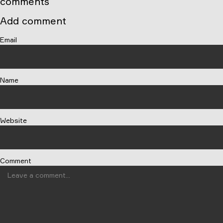
comments
Add comment
Email
Name
Website
Comment