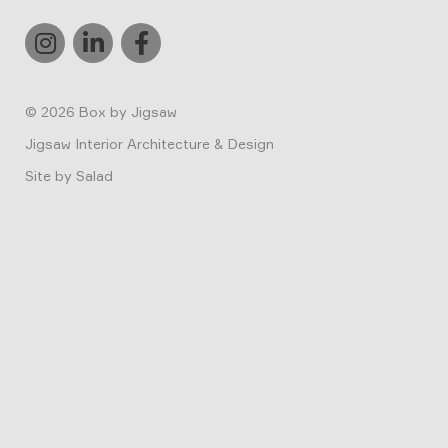
© 2026
Box by Jigsaw
Jigsaw Interior Architecture & Design
Site by
Salad