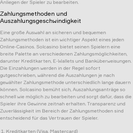
Anliegen der Spieler zu bearbeiten.
Zahlungsmethoden und
Auszahlungsgeschwindigkeit
Eine große Auswahl an sicheren und bequemen
Zahlungsmethoden ist ein wichtiger Aspekt eines jeden
Online-Casinos. Solcasino bietet seinen Spielern eine
breite Palette an verschiedenen Zahlungsmöglichkeiten,
darunter Kreditkarten, E-Wallets und Banküberweisungen.
Die Einzahlungen werden in der Regel sofort
gutgeschrieben, während die Auszahlungen je nach
gewählter Zahlungsmethode unterschiedlich lange dauern
können. Solcasino bemüht sich, Auszahlungsanträge so
schnell wie möglich zu bearbeiten und sorgt dafür, dass die
Spieler ihre Gewinne zeitnah erhalten. Transparenz und
Zuverlässigkeit im Bereich der Zahlungsmethoden sind
entscheidend für das Vertrauen der Spieler.
Kreditkarten (Visa, Mastercard)