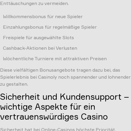
Enttäuschungen zu vermeiden.
Willkommensbonus für neue Spieler
Einzahlungsbonus für regelmäßige Spieler
Freispiele für ausgewählte Slots
Cashback-Aktionen bei Verlusten
Wöchentliche Turniere mit attraktiven Preisen
Diese vielfältigen Bonusangebote tragen dazu bei, das
Spielerlebnis bei Casinoly noch spannender und lohnender
zu gestalten.
Sicherheit und Kundensupport –
wichtige Aspekte für ein
vertrauenswürdiges Casino
Sicherheit hat bei Online-Casinos höchste Priorität.