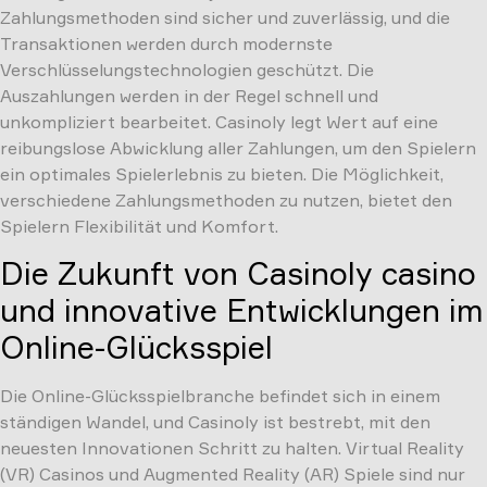
Zahlungsmethoden sind sicher und zuverlässig, und die
Transaktionen werden durch modernste
Verschlüsselungstechnologien geschützt. Die
Auszahlungen werden in der Regel schnell und
unkompliziert bearbeitet. Casinoly legt Wert auf eine
reibungslose Abwicklung aller Zahlungen, um den Spielern
ein optimales Spielerlebnis zu bieten. Die Möglichkeit,
verschiedene Zahlungsmethoden zu nutzen, bietet den
Spielern Flexibilität und Komfort.
Die Zukunft von Casinoly casino
und innovative Entwicklungen im
Online-Glücksspiel
Die Online-Glücksspielbranche befindet sich in einem
ständigen Wandel, und Casinoly ist bestrebt, mit den
neuesten Innovationen Schritt zu halten. Virtual Reality
(VR) Casinos und Augmented Reality (AR) Spiele sind nur