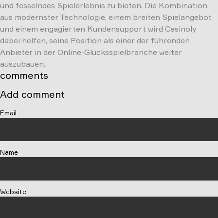
und fesselndes Spielerlebnis zu bieten. Die Kombination
aus modernster Technologie, einem breiten Spielangebot
und einem engagierten Kundensupport wird Casinoly
dabei helfen, seine Position als einer der führenden
Anbieter in der Online-Glücksspielbranche weiter
auszubauen.
comments
Add comment
Email
Name
Website