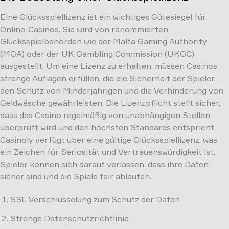
Eine Glücksspiellizenz ist ein wichtiges Gütesiegel für
Online-Casinos. Sie wird von renommierten
Glücksspielbehörden wie der Malta Gaming Authority
(MGA) oder der UK Gambling Commission (UKGC)
ausgestellt. Um eine Lizenz zu erhalten, müssen Casinos
strenge Auflagen erfüllen, die die Sicherheit der Spieler,
den Schutz von Minderjährigen und die Verhinderung von
Geldwäsche gewährleisten. Die Lizenzpflicht stellt sicher,
dass das Casino regelmäßig von unabhängigen Stellen
überprüft wird und den höchsten Standards entspricht.
Casinoly verfügt über eine gültige Glücksspiellizenz, was
ein Zeichen für Seriosität und Vertrauenswürdigkeit ist.
Spieler können sich darauf verlassen, dass ihre Daten
sicher sind und die Spiele fair ablaufen.
SSL-Verschlüsselung zum Schutz der Daten
Strenge Datenschutzrichtlinie