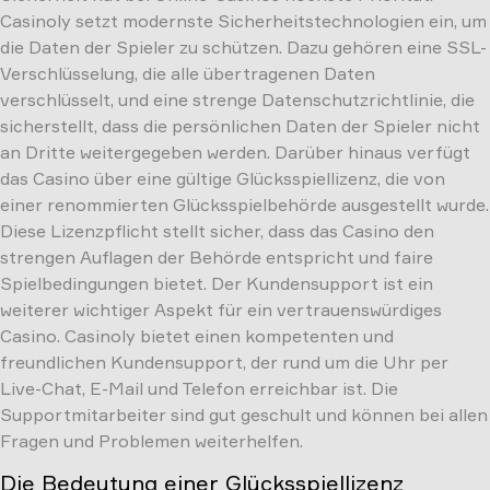
Casinoly setzt modernste Sicherheitstechnologien ein, um
die Daten der Spieler zu schützen. Dazu gehören eine SSL-
Verschlüsselung, die alle übertragenen Daten
verschlüsselt, und eine strenge Datenschutzrichtlinie, die
sicherstellt, dass die persönlichen Daten der Spieler nicht
an Dritte weitergegeben werden. Darüber hinaus verfügt
das Casino über eine gültige Glücksspiellizenz, die von
einer renommierten Glücksspielbehörde ausgestellt wurde.
Diese Lizenzpflicht stellt sicher, dass das Casino den
strengen Auflagen der Behörde entspricht und faire
Spielbedingungen bietet. Der Kundensupport ist ein
weiterer wichtiger Aspekt für ein vertrauenswürdiges
Casino. Casinoly bietet einen kompetenten und
freundlichen Kundensupport, der rund um die Uhr per
Live-Chat, E-Mail und Telefon erreichbar ist. Die
Supportmitarbeiter sind gut geschult und können bei allen
Fragen und Problemen weiterhelfen.
Die Bedeutung einer Glücksspiellizenz