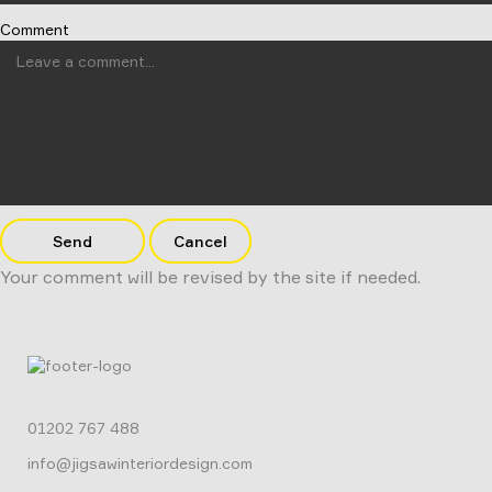
Comment
Send
Cancel
Your comment will be revised by the site if needed.
01202 767 488
info@jigsawinteriordesign.com