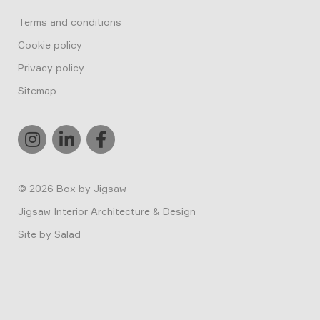
Terms and conditions
Cookie policy
Privacy policy
Sitemap
© 2026
Box by Jigsaw
Jigsaw Interior Architecture & Design
Site by
Salad