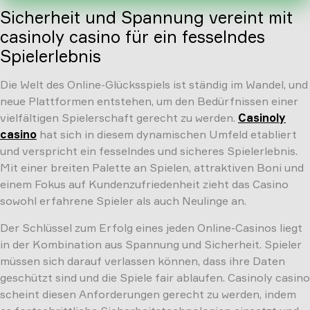
Sicherheit und Spannung vereint mit
casinoly casino für ein fesselndes
Spielerlebnis
Die Welt des Online-Glücksspiels ist ständig im Wandel, und
neue Plattformen entstehen, um den Bedürfnissen einer
vielfältigen Spielerschaft gerecht zu werden.
Casinoly
casino
hat sich in diesem dynamischen Umfeld etabliert
und verspricht ein fesselndes und sicheres Spielerlebnis.
Mit einer breiten Palette an Spielen, attraktiven Boni und
einem Fokus auf Kundenzufriedenheit zieht das Casino
sowohl erfahrene Spieler als auch Neulinge an.
Der Schlüssel zum Erfolg eines jeden Online-Casinos liegt
in der Kombination aus Spannung und Sicherheit. Spieler
müssen sich darauf verlassen können, dass ihre Daten
geschützt sind und die Spiele fair ablaufen. Casinoly casino
scheint diesen Anforderungen gerecht zu werden, indem