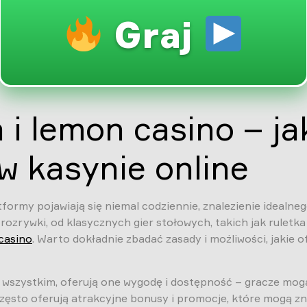
Graj
 i lemon casino – j
w kasynie online
atformy pojawiają się niemal codziennie, znalezienie idealn
zrywki, od klasycznych gier stołowych, takich jak ruletka 
casino
. Warto dokładnie zbadać zasady i możliwości, jakie 
 wszystkim, oferują one wygodę i dostępność – gracze mogą
często oferują atrakcyjne bonusy i promocje, które mogą z