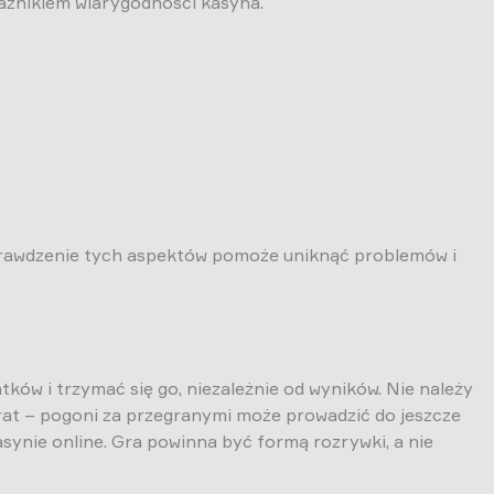
kaźnikiem wiarygodności kasyna.
 sprawdzenie tych aspektów pomoże uniknąć problemów i
ków i trzymać się go, niezależnie od wyników. Nie należy
trat – pogoni za przegranymi może prowadzić do jeszcze
synie online. Gra powinna być formą rozrywki, a nie