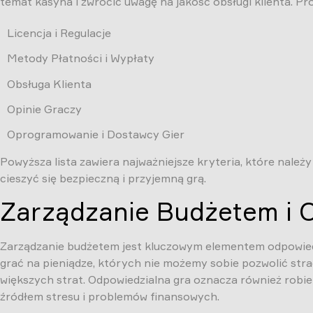
temat kasyna i zwrócić uwagę na jakość obsługi klienta. P
Licencja i Regulacje
Metody Płatności i Wypłaty
Obsługa Klienta
Opinie Graczy
Oprogramowanie i Dostawcy Gier
Powyższa lista zawiera najważniejsze kryteria, które nal
cieszyć się bezpieczną i przyjemną grą.
Zarządzanie Budżetem i 
Zarządzanie budżetem jest kluczowym elementem odpowiedzial
grać na pieniądze, których nie możemy sobie pozwolić str
większych strat. Odpowiedzialna gra oznacza również robien
źródłem stresu i problemów finansowych.