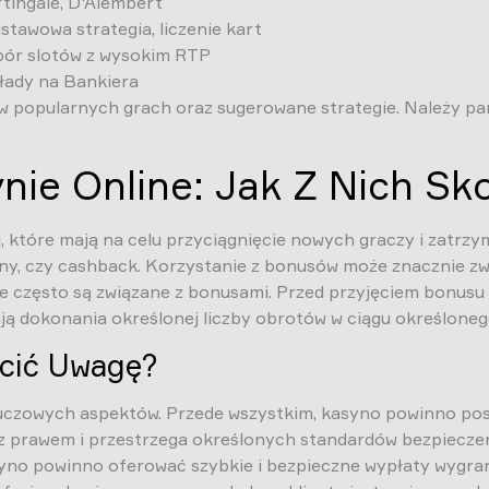
tingale, D'Alembert
stawowa strategia, liczenie kart
ór slotów z wysokim RTP
łady na Bankiera
 popularnych grach oraz sugerowane strategie. Należy pami
nie Online: Jak Z Nich Sk
i, które mają na celu przyciągnięcie nowych graczy i zatr
iny, czy cashback. Korzystanie z bonusów może znacznie z
e często są związane z bonusami. Przed przyjęciem bonusu 
ą dokonania określonej liczby obrotów w ciągu określoneg
ócić Uwagę?
kluczowych aspektów. Przede wszystkim, kasyno powinno po
e z prawem i przestrzega określonych standardów bezpiecze
yno powinno oferować szybkie i bezpieczne wypłaty wygran