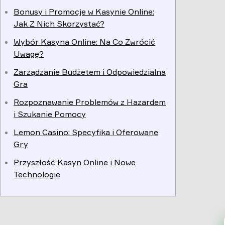
Bonusy i Promocje w Kasynie Online:
Jak Z Nich Skorzystać?
Wybór Kasyna Online: Na Co Zwrócić
Uwagę?
Zarządzanie Budżetem i Odpowiedzialna
Gra
Rozpoznawanie Problemów z Hazardem
i Szukanie Pomocy
Lemon Casino: Specyfika i Oferowane
Gry
Przyszłość Kasyn Online i Nowe
Technologie