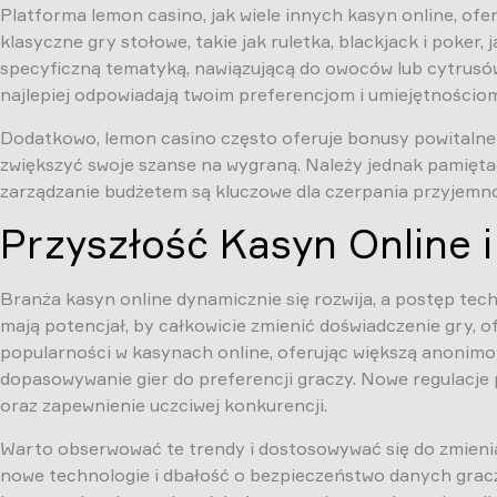
Platforma lemon casino, jak wiele innych kasyn online, ofe
klasyczne gry stołowe, takie jak ruletka, blackjack i poker
specyficzną tematyką, nawiązującą do owoców lub cytrusów,
najlepiej odpowiadają twoim preferencjom i umiejętnościom
Dodatkowo, lemon casino często oferuje bonusy powitalne d
zwiększyć swoje szanse na wygraną. Należy jednak pamiętać
zarządzanie budżetem są kluczowe dla czerpania przyjemno
Przyszłość Kasyn Online 
Branża kasyn online dynamicznie się rozwija, a postęp tec
mają potencjał, by całkowicie zmienić doświadczenie gry, 
popularności w kasynach online, oferując większą anonimowo
dopasowywanie gier do preferencji graczy. Nowe regulacje
oraz zapewnienie uczciwej konkurencji.
Warto obserwować te trendy i dostosowywać się do zmieniaj
nowe technologie i dbałość o bezpieczeństwo danych gracz