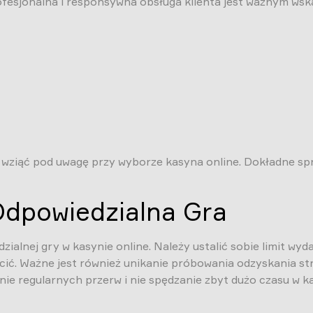
rofesjonalna i responsywna obsługa klienta jest ważnym ws
eży wziąć pod uwagę przy wyborze kasyna online. Dokładne
Odpowiedzialna Gra
nej gry w kasynie online. Należy ustalić sobie limit wydat
acić. Ważne jest również unikanie próbowania odzyskania s
ie regularnych przerw i nie spędzanie zbyt dużo czasu w ka