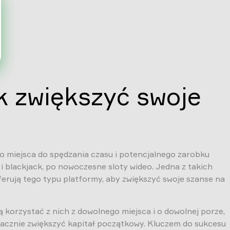
ak zwiększyć swoje
ego miejsca do spędzania czasu i potencjalnego zarobku
i blackjack, po nowoczesne sloty wideo. Jedna z takich
oferują tego typu platformy, aby zwiększyć swoje szanse na
 korzystać z nich z dowolnego miejsca i o dowolnej porze,
nacznie zwiększyć kapitał początkowy. Kluczem do sukcesu