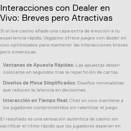
Interacciones con Dealer en
Vivo: Breves pero Atractivas
Si el live casino añade una capa extra de emoción a tu
experiencia rápida, Vegasino ofrece juegos con dealer en
vivo optimizados para mantener las interacciones breves
pero inmersivas.
Ventanas de Apuesta Rápidas:
Las apuestas deben
colocarse en segundos tras la repartición de cartas.
Diseños de Mesa Simplificados:
Diseños minimalistas
que reducen la latencia en decisiones.
Interacción en Tiempo Real:
Chat en vivo mantiene a
los jugadores comprometidos sin ralentizar el juego.
El resultado es una sensación auténtica de casino sin
sacrificar el ritmo rápido que los jugadores esperan en