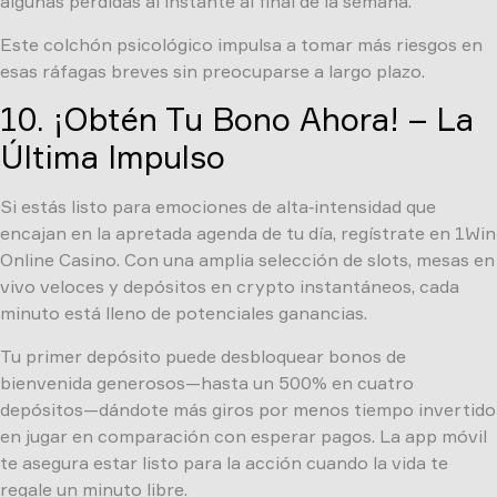
algunas pérdidas al instante al final de la semana.
Este colchón psicológico impulsa a tomar más riesgos en
esas ráfagas breves sin preocuparse a largo plazo.
10. ¡Obtén Tu Bono Ahora! – La
Última Impulso
Si estás listo para emociones de alta‑intensidad que
encajan en la apretada agenda de tu día, regístrate en 1Win
Online Casino. Con una amplia selección de slots, mesas en
vivo veloces y depósitos en crypto instantáneos, cada
minuto está lleno de potenciales ganancias.
Tu primer depósito puede desbloquear bonos de
bienvenida generosos—hasta un 500% en cuatro
depósitos—dándote más giros por menos tiempo invertido
en jugar en comparación con esperar pagos. La app móvil
te asegura estar listo para la acción cuando la vida te
regale un minuto libre.