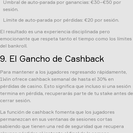
Umbral de auto‑parada por ganancias: €30–€50 por
sesión.
Límite de auto‑parada por pérdidas: €20 por sesión.
El resultado es una experiencia disciplinada pero
emocionante que respeta tanto el tiempo como los límites
del bankroll.
9. El Gancho de Cashback
Para mantener a los jugadores regresando rápidamente,
1Win ofrece cashback semanal de hasta el 30% en
pérdidas de casino. Esto significa que incluso si una sesión
termina en pérdida, recuperarás parte de tu stake antes de
cerrar sesión.
La función de cashback fomenta que los jugadores
permanezcan en sus ventanas de sesiones cortas
sabiendo que tienen una red de seguridad que recupera