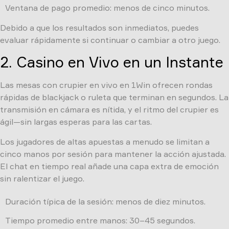
Ventana de pago promedio: menos de cinco minutos.
Debido a que los resultados son inmediatos, puedes
evaluar rápidamente si continuar o cambiar a otro juego.
2. Casino en Vivo en un Instante
Las mesas con crupier en vivo en 1Win ofrecen rondas
rápidas de blackjack o ruleta que terminan en segundos. La
transmisión en cámara es nítida, y el ritmo del crupier es
ágil—sin largas esperas para las cartas.
Los jugadores de altas apuestas a menudo se limitan a
cinco manos por sesión para mantener la acción ajustada.
El chat en tiempo real añade una capa extra de emoción
sin ralentizar el juego.
Duración típica de la sesión: menos de diez minutos.
Tiempo promedio entre manos: 30–45 segundos.