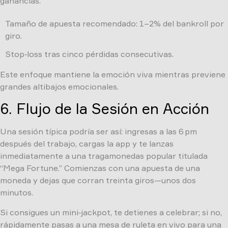
ganancias.
Tamaño de apuesta recomendado: 1–2% del bankroll por
giro.
Stop‑loss tras cinco pérdidas consecutivas.
Este enfoque mantiene la emoción viva mientras previene
grandes altibajos emocionales.
6. Flujo de la Sesión en Acción
Una sesión típica podría ser así: ingresas a las 6 pm
después del trabajo, cargas la app y te lanzas
inmediatamente a una tragamonedas popular titulada
“Mega Fortune.” Comienzas con una apuesta de una
moneda y dejas que corran treinta giros—unos dos
minutos.
Si consigues un mini‑jackpot, te detienes a celebrar; si no,
rápidamente pasas a una mesa de ruleta en vivo para una