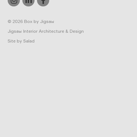
© 2026
Box by Jigsaw
Jigsaw Interior Architecture & Design
Site by
Salad