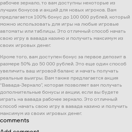
рабочее зеркало, то вам доступны некоторые из
лучших бонусов и акций для новых игроков. Вам
предлагается 100% бонус до 100 000 рублей, который
можно использовать для игры на любые игровые
автоматы или таблицы. Это отличный способ начать
свою игру в вавада казино и получить максимум из
своих игровых денег.
Кроме того, вам доступен бонус за первое депозит в
размере 50% до 50 000 рублей. Это еще один способ
увеличить ваш игровой баланс и начать получать
реальные выигры. Вам также предлагается акция
“Вавада-Зеркало”, которая позволяет вам получать
дополнительные бонусы и акции, если вы будете
играть на вавада рабочее зеркало. Это отличный
способ начать свою игру в вавада казино и получить
максимум из своих игровых денег.
comments
Add comment