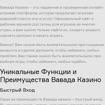
Вавада Казино – это надежная и проверенная онлайн-
игровая платформа, которая предлагает игрокам
широкий спектр игр и услуг. Официальный сайт и
рабочее зеркало доступны для игроков из многих
стран, и вам нужно только найти их, создать аккаунт,
сделать депозит и начать играть.
Важно! Вам нужно быть внимательными при создании
аккаунта и сделке депозита, чтобы избежать любых
проблем. Вам также нужно быть внимательными при
выборе игры, чтобы избежать любых ошибок.
Уникальные Функции и
Преимущества Вавада Казино
Быстрый Вход
Один из преимуществ Вавада казино – быстрый вход.
Вы можете начать играть уже через несколько минут