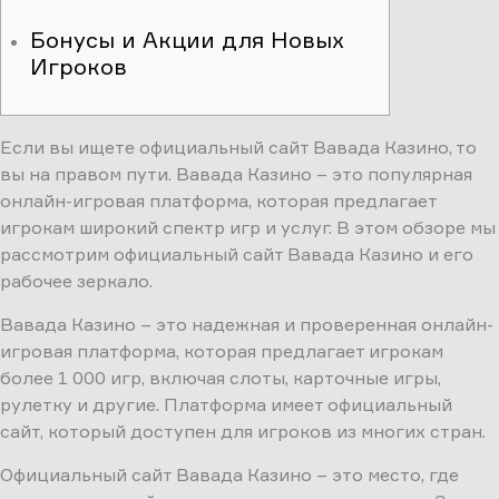
Бонусы и Акции для Новых
Игроков
Если вы ищете официальный сайт Вавада Казино, то
вы на правом пути. Вавада Казино – это популярная
онлайн-игровая платформа, которая предлагает
игрокам широкий спектр игр и услуг. В этом обзоре мы
рассмотрим официальный сайт Вавада Казино и его
рабочее зеркало.
Вавада Казино – это надежная и проверенная онлайн-
игровая платформа, которая предлагает игрокам
более 1 000 игр, включая слоты, карточные игры,
рулетку и другие. Платформа имеет официальный
сайт, который доступен для игроков из многих стран.
Официальный сайт Вавада Казино – это место, где