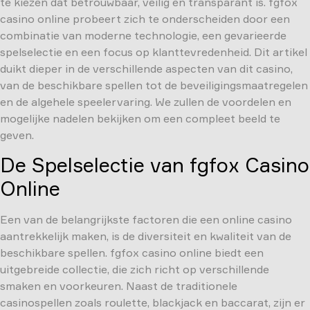
te kiezen dat betrouwbaar, veilig en transparant is. fgfox
casino online probeert zich te onderscheiden door een
combinatie van moderne technologie, een gevarieerde
spelselectie en een focus op klanttevredenheid. Dit artikel
duikt dieper in de verschillende aspecten van dit casino,
van de beschikbare spellen tot de beveiligingsmaatregelen
en de algehele speelervaring. We zullen de voordelen en
mogelijke nadelen bekijken om een compleet beeld te
geven.
De Spelselectie van fgfox Casino
Online
Een van de belangrijkste factoren die een online casino
aantrekkelijk maken, is de diversiteit en kwaliteit van de
beschikbare spellen. fgfox casino online biedt een
uitgebreide collectie, die zich richt op verschillende
smaken en voorkeuren. Naast de traditionele
casinospellen zoals roulette, blackjack en baccarat, zijn er