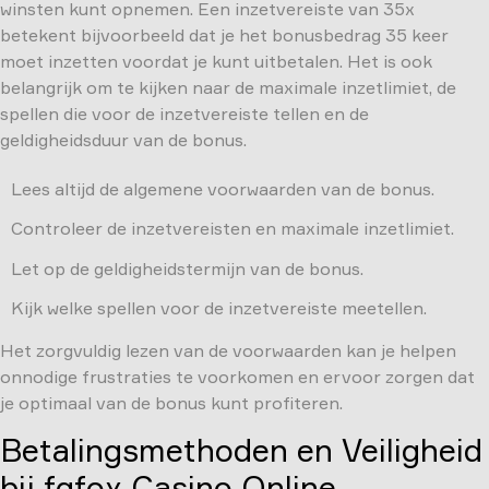
winsten kunt opnemen. Een inzetvereiste van 35x
betekent bijvoorbeeld dat je het bonusbedrag 35 keer
moet inzetten voordat je kunt uitbetalen. Het is ook
belangrijk om te kijken naar de maximale inzetlimiet, de
spellen die voor de inzetvereiste tellen en de
geldigheidsduur van de bonus.
Lees altijd de algemene voorwaarden van de bonus.
Controleer de inzetvereisten en maximale inzetlimiet.
Let op de geldigheidstermijn van de bonus.
Kijk welke spellen voor de inzetvereiste meetellen.
Het zorgvuldig lezen van de voorwaarden kan je helpen
onnodige frustraties te voorkomen en ervoor zorgen dat
je optimaal van de bonus kunt profiteren.
Betalingsmethoden en Veiligheid
bij fgfox Casino Online