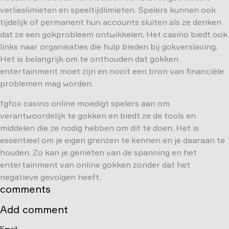
verlieslimieten en speeltijdlimieten. Spelers kunnen ook
tijdelijk of permanent hun accounts sluiten als ze denken
dat ze een gokprobleem ontwikkelen. Het casino biedt ook
links naar organisaties die hulp bieden bij gokverslaving.
Het is belangrijk om te onthouden dat gokken
entertainment moet zijn en nooit een bron van financiële
problemen mag worden.
fgfox casino online moedigt spelers aan om
verantwoordelijk te gokken en biedt ze de tools en
middelen die ze nodig hebben om dit te doen. Het is
essentieel om je eigen grenzen te kennen en je daaraan te
houden. Zo kan je genieten van de spanning en het
entertainment van online gokken zonder dat het
negatieve gevolgen heeft.
comments
Add comment
Email