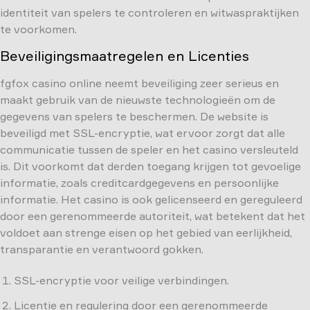
identiteit van spelers te controleren en witwaspraktijken
te voorkomen.
Beveiligingsmaatregelen en Licenties
fgfox casino online neemt beveiliging zeer serieus en
maakt gebruik van de nieuwste technologieën om de
gegevens van spelers te beschermen. De website is
beveiligd met SSL-encryptie, wat ervoor zorgt dat alle
communicatie tussen de speler en het casino versleuteld
is. Dit voorkomt dat derden toegang krijgen tot gevoelige
informatie, zoals creditcardgegevens en persoonlijke
informatie. Het casino is ook gelicenseerd en gereguleerd
door een gerenommeerde autoriteit, wat betekent dat het
voldoet aan strenge eisen op het gebied van eerlijkheid,
transparantie en verantwoord gokken.
SSL-encryptie voor veilige verbindingen.
Licentie en regulering door een gerenommeerde