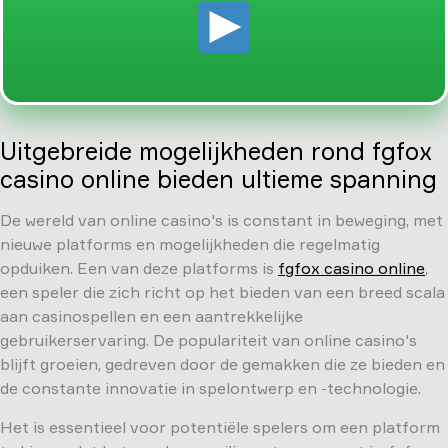
Uitgebreide mogelijkheden rond fgfox
casino online bieden ultieme spanning
De wereld van online casino's is constant in beweging, met
nieuwe platforms en mogelijkheden die regelmatig
opduiken. Een van deze platforms is
fgfox casino online
,
een speler die zich richt op het bieden van een breed scala
aan casinospellen en een aantrekkelijke
gebruikerservaring. De populariteit van online casino's
blijft groeien, gedreven door de gemakken die ze bieden en
de constante innovatie in spelontwerp en -technologie.
Het is essentieel voor potentiële spelers om een platform