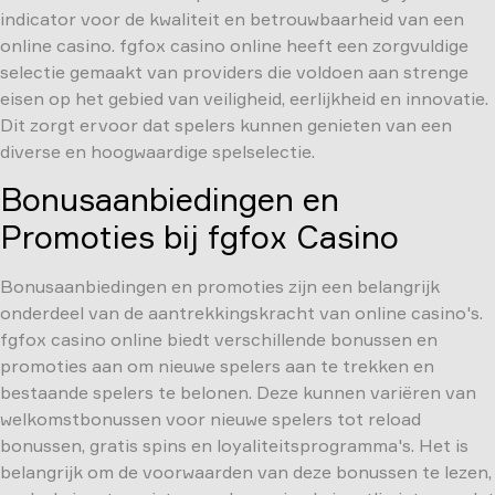
indicator voor de kwaliteit en betrouwbaarheid van een
online casino. fgfox casino online heeft een zorgvuldige
selectie gemaakt van providers die voldoen aan strenge
eisen op het gebied van veiligheid, eerlijkheid en innovatie.
Dit zorgt ervoor dat spelers kunnen genieten van een
diverse en hoogwaardige spelselectie.
Bonusaanbiedingen en
Promoties bij fgfox Casino
Bonusaanbiedingen en promoties zijn een belangrijk
onderdeel van de aantrekkingskracht van online casino's.
fgfox casino online biedt verschillende bonussen en
promoties aan om nieuwe spelers aan te trekken en
bestaande spelers te belonen. Deze kunnen variëren van
welkomstbonussen voor nieuwe spelers tot reload
bonussen, gratis spins en loyaliteitsprogramma's. Het is
belangrijk om de voorwaarden van deze bonussen te lezen,