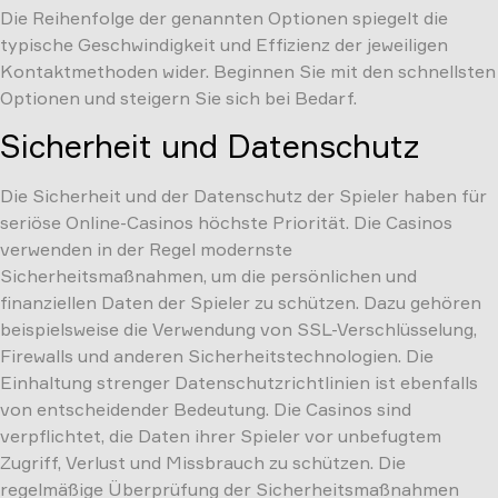
Die Reihenfolge der genannten Optionen spiegelt die
typische Geschwindigkeit und Effizienz der jeweiligen
Kontaktmethoden wider. Beginnen Sie mit den schnellsten
Optionen und steigern Sie sich bei Bedarf.
Sicherheit und Datenschutz
Die Sicherheit und der Datenschutz der Spieler haben für
seriöse Online-Casinos höchste Priorität. Die Casinos
verwenden in der Regel modernste
Sicherheitsmaßnahmen, um die persönlichen und
finanziellen Daten der Spieler zu schützen. Dazu gehören
beispielsweise die Verwendung von SSL-Verschlüsselung,
Firewalls und anderen Sicherheitstechnologien. Die
Einhaltung strenger Datenschutzrichtlinien ist ebenfalls
von entscheidender Bedeutung. Die Casinos sind
verpflichtet, die Daten ihrer Spieler vor unbefugtem
Zugriff, Verlust und Missbrauch zu schützen. Die
regelmäßige Überprüfung der Sicherheitsmaßnahmen