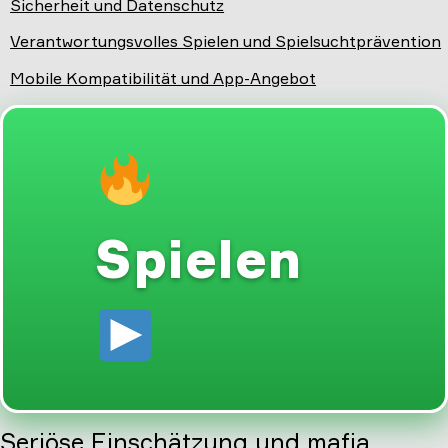
Sicherheit und Datenschutz
Verantwortungsvolles Spielen und Spielsuchtprävention
Mobile Kompatibilität und App-Angebot
Spielen
Seriöse Einschätzung und mafia