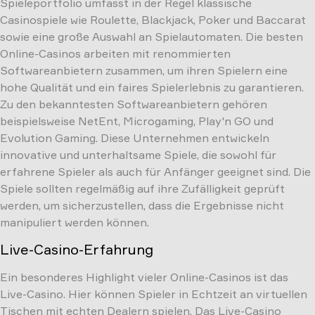
Spieleportfolio umfasst in der Regel klassische
Casinospiele wie Roulette, Blackjack, Poker und Baccarat
sowie eine große Auswahl an Spielautomaten. Die besten
Online-Casinos arbeiten mit renommierten
Softwareanbietern zusammen, um ihren Spielern eine
hohe Qualität und ein faires Spielerlebnis zu garantieren.
Zu den bekanntesten Softwareanbietern gehören
beispielsweise NetEnt, Microgaming, Play'n GO und
Evolution Gaming. Diese Unternehmen entwickeln
innovative und unterhaltsame Spiele, die sowohl für
erfahrene Spieler als auch für Anfänger geeignet sind. Die
Spiele sollten regelmäßig auf ihre Zufälligkeit geprüft
werden, um sicherzustellen, dass die Ergebnisse nicht
manipuliert werden können.
Live-Casino-Erfahrung
Ein besonderes Highlight vieler Online-Casinos ist das
Live-Casino. Hier können Spieler in Echtzeit an virtuellen
Tischen mit echten Dealern spielen. Das Live-Casino