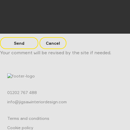
Send
Cancel
Your comment will be revised by the site if needed.
01202 767 488
info@jigsawinteriordesign.com
Terms and conditions
Cookie policy