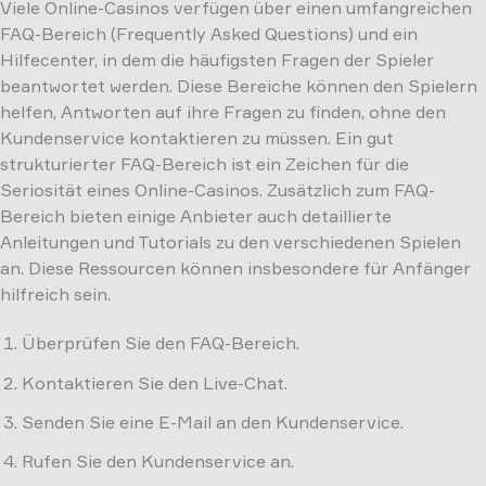
Viele Online-Casinos verfügen über einen umfangreichen
FAQ-Bereich (Frequently Asked Questions) und ein
Hilfecenter, in dem die häufigsten Fragen der Spieler
beantwortet werden. Diese Bereiche können den Spielern
helfen, Antworten auf ihre Fragen zu finden, ohne den
Kundenservice kontaktieren zu müssen. Ein gut
strukturierter FAQ-Bereich ist ein Zeichen für die
Seriosität eines Online-Casinos. Zusätzlich zum FAQ-
Bereich bieten einige Anbieter auch detaillierte
Anleitungen und Tutorials zu den verschiedenen Spielen
an. Diese Ressourcen können insbesondere für Anfänger
hilfreich sein.
Überprüfen Sie den FAQ-Bereich.
Kontaktieren Sie den Live-Chat.
Senden Sie eine E-Mail an den Kundenservice.
Rufen Sie den Kundenservice an.