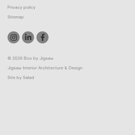
Privacy policy
Sitemap
© 2026
Box by Jigsaw
Jigsaw Interior Architecture & Design
Site by
Salad