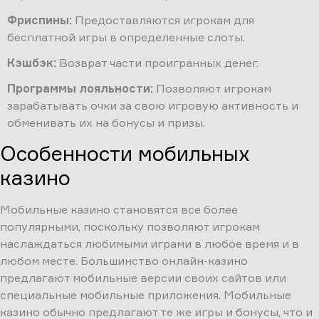
Фриспины:
Предоставляются игрокам для
бесплатной игры в определенные слоты.
Кэшбэк:
Возврат части проигранных денег.
Программы лояльности:
Позволяют игрокам
зарабатывать очки за свою игровую активность и
обменивать их на бонусы и призы.
Особенности мобильных
казино
Мобильные казино становятся все более
популярными, поскольку позволяют игрокам
наслаждаться любимыми играми в любое время и в
любом месте. Большинство онлайн-казино
предлагают мобильные версии своих сайтов или
специальные мобильные приложения. Мобильные
казино обычно предлагают те же игры и бонусы, что и