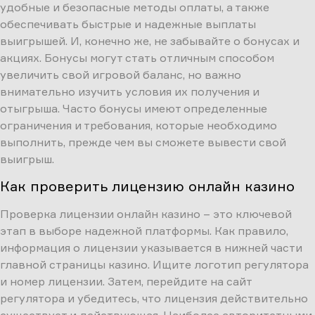
удобные и безопасные методы оплаты, а также
обеспечивать быстрые и надежные выплаты
выигрышей. И, конечно же, не забывайте о бонусах и
акциях. Бонусы могут стать отличным способом
увеличить свой игровой баланс, но важно
внимательно изучить условия их получения и
отыгрыша. Часто бонусы имеют определенные
ограничения и требования, которые необходимо
выполнить, прежде чем вы сможете вывести свой
выигрыш.
Как проверить лицензию онлайн казино
Проверка лицензии онлайн казино – это ключевой
этап в выборе надежной платформы. Как правило,
информация о лицензии указывается в нижней части
главной страницы казино. Ищите логотип регулятора
и номер лицензии. Затем, перейдите на сайт
регулятора и убедитесь, что лицензия действительно