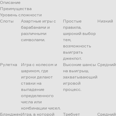
Описание
Преимущества
Уровень сложности
Слоты
Азартные игры с
Простые
Низкий
барабанами и
правила,
различными
широкий выбор
символами.
тем,
возможность
выиграть
джекпот.
Рулетка
Игра с колесом и
Высокие шансы
Средний
шариком, где
на выигрыш,
игроки делают
захватывающий
ставки на
игровой
выпадение
процесс.
определенного
числа или
комбинации чисел.
Блэкджек
Игра, в которой
Требует
Средний