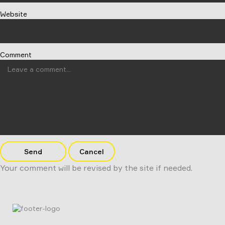
Website
Comment
Send
Cancel
Your comment will be revised by the site if needed.