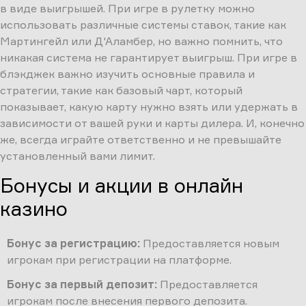
в виде выигрышей. При игре в рулетку можно
использовать различные системы ставок, такие как
Мартингейл или Д'Аламбер, но важно помнить, что
никакая система не гарантирует выигрыш. При игре в
блэкджек важно изучить основные правила и
стратегии, такие как базовый чарт, который
показывает, какую карту нужно взять или удержать в
зависимости от вашей руки и карты дилера. И, конечно
же, всегда играйте ответственно и не превышайте
установленный вами лимит.
Бонусы и акции в онлайн
казино
Бонус за регистрацию:
Предоставляется новым
игрокам при регистрации на платформе.
Бонус за первый депозит:
Предоставляется
игрокам после внесения первого депозита.