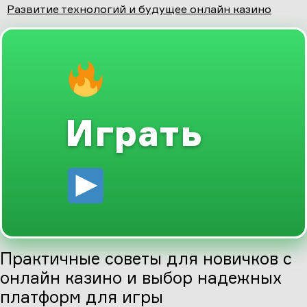
Развитие технологий и будущее онлайн казино
Играть
Практичные советы для новичков с
онлайн казино и выбор надежных
платформ для игры