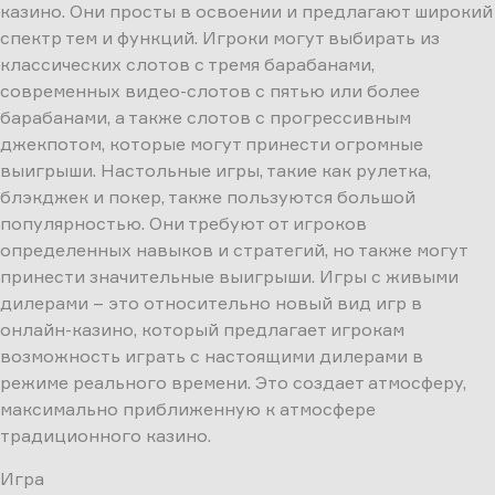
казино. Они просты в освоении и предлагают широкий
спектр тем и функций. Игроки могут выбирать из
классических слотов с тремя барабанами,
современных видео-слотов с пятью или более
барабанами, а также слотов с прогрессивным
джекпотом, которые могут принести огромные
выигрыши. Настольные игры, такие как рулетка,
блэкджек и покер, также пользуются большой
популярностью. Они требуют от игроков
определенных навыков и стратегий, но также могут
принести значительные выигрыши. Игры с живыми
дилерами – это относительно новый вид игр в
онлайн-казино, который предлагает игрокам
возможность играть с настоящими дилерами в
режиме реального времени. Это создает атмосферу,
максимально приближенную к атмосфере
традиционного казино.
Игра