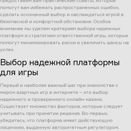
предоставим вам практические советы, которые
помогут вам избежать распространенных ошибок,
сделать осознанный выбор и наслаждаться игрой в
безопасной и комфортной обстановке. Особое
внимание мы уделим критериям выбора надежных
платформ и стратегиям ответственной игры, которые
помогут минимизировать риски и увеличить шансы на
успех.
Выбор надежной платформы
для игры
Первый и наиболее важный шаг при знакомстве с
миром азартных игр в интернете – это выбор
надежного и проверенного онлайн-казино.
Существует множество факторов, которые следует
учитывать при принятии решения. Во-первых,
убедитесь, что платформа имеет действующую
лицензию, выданную авторитетным регулятором.