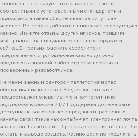
Лицензия гарантирует, что казино работает в
соответствии с установленными стандартами и
правилами, а также обеспечивает защиту прав
игроков. Во-вторых, обратите внимание на репутацию
казино. Изучите отзывы других игроков, поищите
информацию на специализированных форумах и
сайтах. В-третьих, оцените ассортимент
предлагаемых игр. Надежное казино должно
предлагать широкий выбор игр от известных и
проверенных разработчиков.
Не менее важным фактором является качество
обслуживания клиентов. Убедитесь, что казино
предоставляет оперативную и компетентную
поддержку в режиме 24/7. Поддержка должна быть
доступна на вашем языке и предлагать различные
каналы связи, такие как онлайн-чат, электронная почта
и телефон. Также стоит обратить внимание на способы
оплаты и вывода средств. Казино должно предлагать