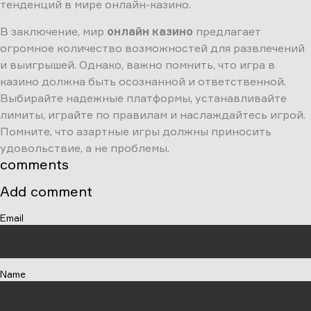
тенденций в мире онлайн-казино.
В заключение, мир
онлайн казино
предлагает
огромное количество возможностей для развлечений
и выигрышей. Однако, важно помнить, что игра в
казино должна быть осознанной и ответственной.
Выбирайте надежные платформы, устанавливайте
лимиты, играйте по правилам и наслаждайтесь игрой.
Помните, что азартные игры должны приносить
удовольствие, а не проблемы.
comments
Add comment
Email
Name