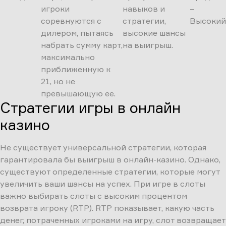
игроки
навыков и
–
соревнуются с
стратегии,
Высокий
дилером, пытаясь
высокие шансы
набрать сумму карт,
на выигрыш.
максимально
приближенную к
21, но не
превышающую ее.
Стратегии игры в онлайн
казино
Не существует универсальной стратегии, которая
гарантировала бы выигрыш в онлайн-казино. Однако,
существуют определенные стратегии, которые могут
увеличить ваши шансы на успех. При игре в слоты
важно выбирать слоты с высоким процентом
возврата игроку (RTP). RTP показывает, какую часть
денег, потраченных игроками на игру, слот возвращает