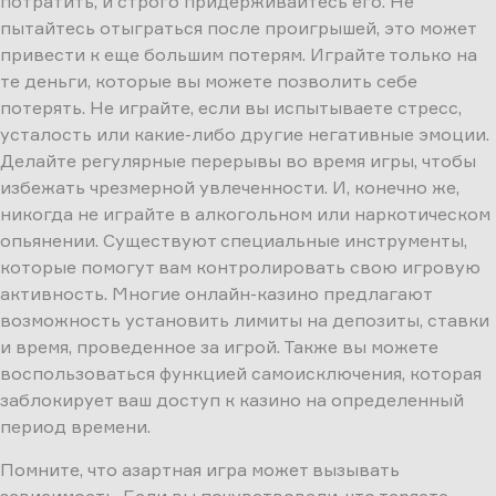
потратить, и строго придерживайтесь его. Не
пытайтесь отыграться после проигрышей, это может
привести к еще большим потерям. Играйте только на
те деньги, которые вы можете позволить себе
потерять. Не играйте, если вы испытываете стресс,
усталость или какие-либо другие негативные эмоции.
Делайте регулярные перерывы во время игры, чтобы
избежать чрезмерной увлеченности. И, конечно же,
никогда не играйте в алкогольном или наркотическом
опьянении. Существуют специальные инструменты,
которые помогут вам контролировать свою игровую
активность. Многие онлайн-казино предлагают
возможность установить лимиты на депозиты, ставки
и время, проведенное за игрой. Также вы можете
воспользоваться функцией самоисключения, которая
заблокирует ваш доступ к казино на определенный
период времени.
Помните, что азартная игра может вызывать
зависимость. Если вы почувствовали, что теряете