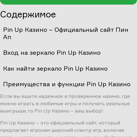
Содержимое
Pin Up Казино – Официальный сайт Пин
Ап
Вход на зеркало Pin Up Казино
Как найти зеркало Pin Up Казино
Преимущества и функции Pin Up Казино
Если вы ищете надежное и проверенное казино, где
можно играть в любимые игры и получать реальные
выигрыши, то Pin Up Казино – ваш выбор!
Pin Up Казино – это официальный сайт, который
предлагает игрокам широкий спектр игр, включая