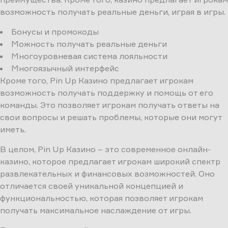
возможность получать реальные деньги, играя в игры.
Бонусы и промокоды
Можность получать реальные деньги
Многоуровневая система лояльности
Многоязычный интерфейс
Кроме того, Pin Up Казино предлагает игрокам
возможность получать поддержку и помощь от его
команды. Это позволяет игрокам получать ответы на
свои вопросы и решать проблемы, которые они могут
иметь.
В целом, Pin Up Казино – это современное онлайн-
казино, которое предлагает игрокам широкий спектр
развлекательных и финансовых возможностей. Оно
отличается своей уникальной концепцией и
функциональностью, которая позволяет игрокам
получать максимальное наслаждение от игры.