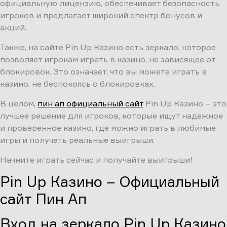
официальную лицензию, обеспечивает безопасность
игроков и предлагает широкий спектр бонусов и
акций.
Также, на сайте Pin Up Казино есть зеркало, которое
позволяет игрокам играть в казино, не зависящее от
блокировок. Это означает, что вы можете играть в
казино, не беспокоясь о блокировках.
В целом,
пин ап официальный сайт
Pin Up Казино – это
лучшее решение для игроков, которые ищут надежное
и проверенное казино, где можно играть в любимые
игры и получать реальные выигрыши.
Начните играть сейчас и получайте выигрыши!
Pin Up Казино – Официальный
сайт Пин Ап
Вход на зеркало Pin Up Казино