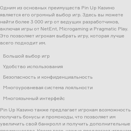
Одним из основных преимуществ Pin Up Казино
является его огромный выбор игр. Здесь вы можете
найти более 3 000 игр от ведущих разработчиков,
включая игры от NetEnt, Microgaming и Pragmatic Play.
Это позволяет игрокам выбрать игру, которая лучше
всего подходит им.
Большой выбор игр
Удобство использования
Безопасность и конфиденциальность
Многоуровневая система лояльности
Многоязычный интерфейс
Pin Up Казино также предлагает игрокам возможность
получать бонусы и промокоды, что позволяет им
увеличить свой банкролл и получить дополнительные
преимущества. Кроме того, казино предлагает игрокам