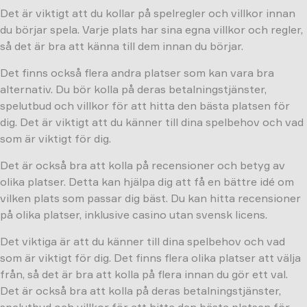
Det är viktigt att du kollar på spelregler och villkor innan
du börjar spela. Varje plats har sina egna villkor och regler,
så det är bra att känna till dem innan du börjar.
Det finns också flera andra platser som kan vara bra
alternativ. Du bör kolla på deras betalningstjänster,
spelutbud och villkor för att hitta den bästa platsen för
dig. Det är viktigt att du känner till dina spelbehov och vad
som är viktigt för dig.
Det är också bra att kolla på recensioner och betyg av
olika platser. Detta kan hjälpa dig att få en bättre idé om
vilken plats som passar dig bäst. Du kan hitta recensioner
på olika platser, inklusive casino utan svensk licens.
Det viktiga är att du känner till dina spelbehov och vad
som är viktigt för dig. Det finns flera olika platser att välja
från, så det är bra att kolla på flera innan du gör ett val.
Det är också bra att kolla på deras betalningstjänster,