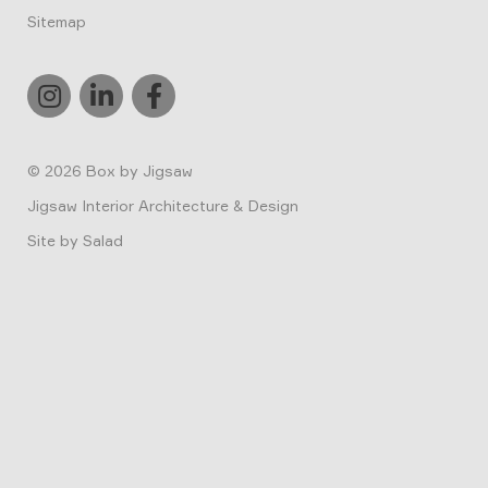
Sitemap
© 2026
Box by Jigsaw
Jigsaw Interior Architecture & Design
Site by
Salad