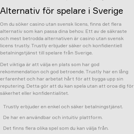
Alternativ för spelare i Sverige
Om du söker casino utan svensk licens, finns det flera
alternativ som kan passa dina behov. Ett av de säkraste
och mest betrodda alternativen är casino utan svensk
licens trustly. Trustly erbjuder säker och konfidientiell
betalningstjänst till spelare från Sverige.
Det viktiga är att välja en plats som har god
rekommendation och god betroende. Trustly har en lång
erfarenhet och har arbetat hårt för att bygga upp sin
reputering. Detta gör att du kan spela utan att oroa dig för
säkerhet eller konfidentialitet.
Trustly erbjuder en enkel och säker betalningstjänst.
De har en användbar och intuitiv plattform.
Det finns flera olika spel som du kan välja från.