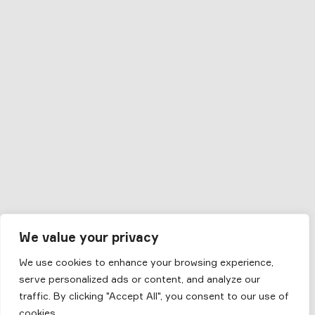
We value your privacy
We use cookies to enhance your browsing experience,
serve personalized ads or content, and analyze our
traffic. By clicking "Accept All", you consent to our use of
cookies.