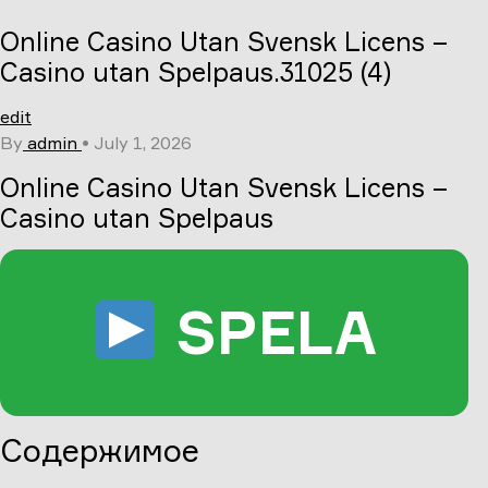
Skip
Online Casino Utan Svensk Licens –
to
content
Casino utan Spelpaus.31025 (4)
edit
By
admin
•
July 1, 2026
Online Casino Utan Svensk Licens –
Casino utan Spelpaus
SPELA
Содержимое