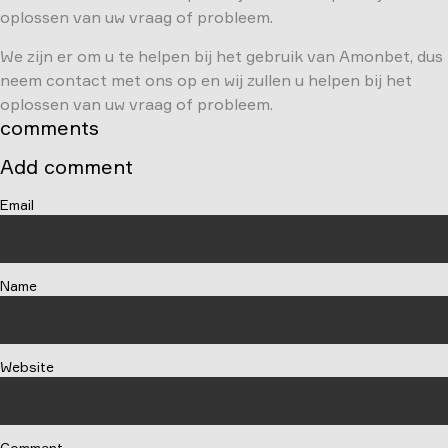
oplossen van uw vraag of probleem.
We zijn er om u te helpen bij het gebruik van Amonbet, dus
neem contact met ons op en wij zullen u helpen bij het
oplossen van uw vraag of probleem.
comments
Add comment
Email
Name
Website
Comment