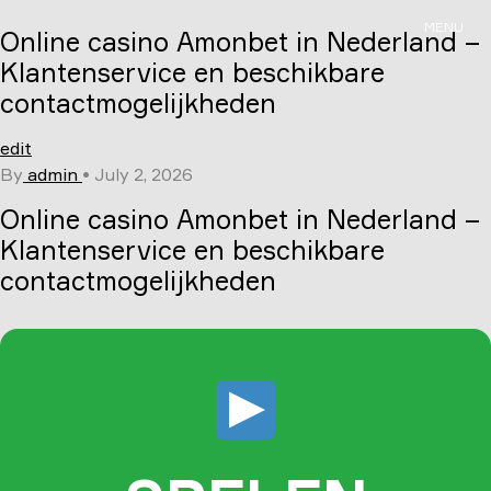
Skip
MENU
Online casino Amonbet in Nederland –
to
content
Klantenservice en beschikbare
contactmogelijkheden
edit
By
admin
•
July 2, 2026
Online casino Amonbet in Nederland –
Klantenservice en beschikbare
contactmogelijkheden