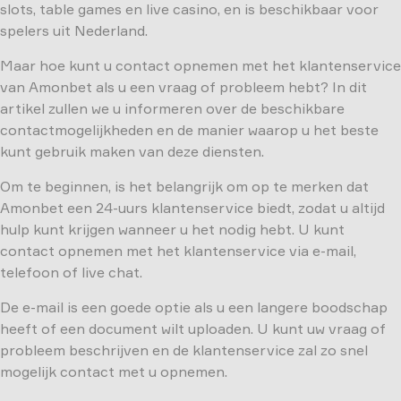
slots, table games en live casino, en is beschikbaar voor
spelers uit Nederland.
Maar hoe kunt u contact opnemen met het klantenservice
van Amonbet als u een vraag of probleem hebt? In dit
artikel zullen we u informeren over de beschikbare
contactmogelijkheden en de manier waarop u het beste
kunt gebruik maken van deze diensten.
Om te beginnen, is het belangrijk om op te merken dat
Amonbet een 24-uurs klantenservice biedt, zodat u altijd
hulp kunt krijgen wanneer u het nodig hebt. U kunt
contact opnemen met het klantenservice via e-mail,
telefoon of live chat.
De e-mail is een goede optie als u een langere boodschap
heeft of een document wilt uploaden. U kunt uw vraag of
probleem beschrijven en de klantenservice zal zo snel
mogelijk contact met u opnemen.