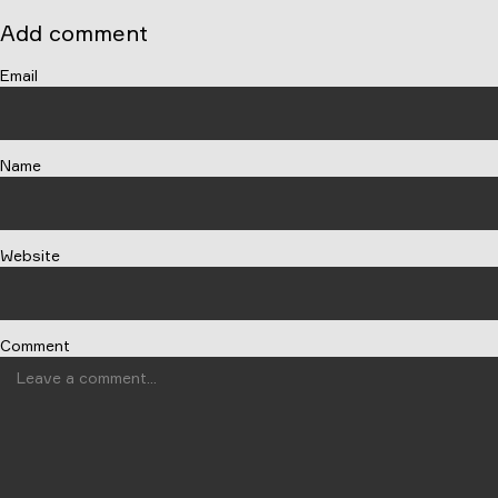
Add comment
Email
Name
Website
Comment