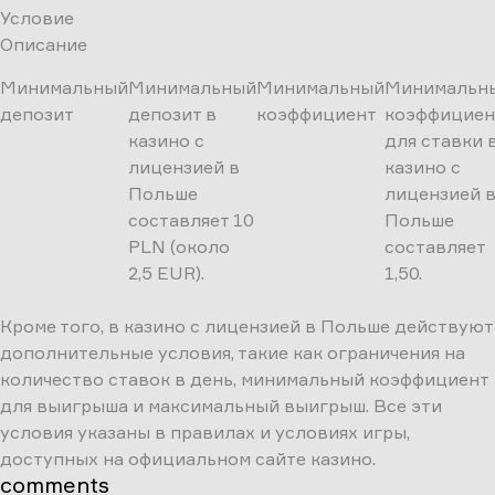
Условие
Описание
Минимальный
Минимальный
Минимальный
Минимальн
депозит
депозит в
коэффициент
коэффициен
казино с
для ставки 
лицензией в
казино с
Польше
лицензией 
составляет 10
Польше
PLN (около
составляет
2,5 EUR).
1,50.
Кроме того, в казино с лицензией в Польше действуют
дополнительные условия, такие как ограничения на
количество ставок в день, минимальный коэффициент
для выигрыша и максимальный выигрыш. Все эти
условия указаны в правилах и условиях игры,
доступных на официальном сайте казино.
comments