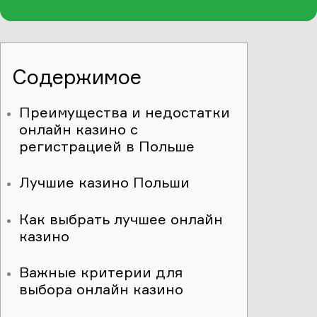
Содержимое
Преимущества и недостатки
онлайн казино с
регистрацией в Польше
Лучшие казино Польши
Как выбрать лучшее онлайн
казино
Важные критерии для
выбора онлайн казино