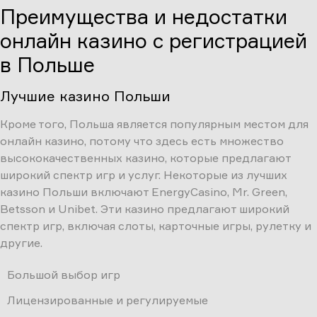
Преимущества и недостатки
онлайн казино с регистрацией
в Польше
Лучшие казино Польши
Кроме того, Польша является популярным местом для
онлайн казино, потому что здесь есть множество
высококачественных казино, которые предлагают
широкий спектр игр и услуг. Некоторые из лучших
казино Польши включают EnergyCasino, Mr. Green,
Betsson и Unibet. Эти казино предлагают широкий
спектр игр, включая слоты, карточные игры, рулетку и
другие.
Большой выбор игр
Лицензированные и регулируемые