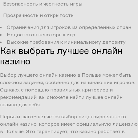
Безопасность и честность игры
Прозрачность и открытость
Ограничения для игроков из определенных стран
Недостаток некоторых игр
Высокие требования к минимальному депозиту
Как выбрать лучшее онлайн
казино
Выбор лучшего онлайн казино в Польше может быть
сложной задачей, особенно для начинающих игроков.
Однако, с помощью правильных критериев и
рекомендаций, вы сможете найти лучшее онлайн
казино для себя.
Первым шагом является выбор лицензированного
онлайн казино, которое имеет официальную лицензию
в Польше. Это гарантирует, что казино работает в