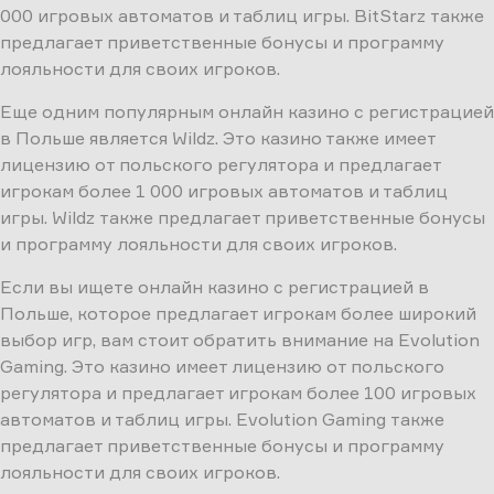
000 игровых автоматов и таблиц игры. BitStarz также
предлагает приветственные бонусы и программу
лояльности для своих игроков.
Еще одним популярным онлайн казино с регистрацией
в Польше является Wildz. Это казино также имеет
лицензию от польского регулятора и предлагает
игрокам более 1 000 игровых автоматов и таблиц
игры. Wildz также предлагает приветственные бонусы
и программу лояльности для своих игроков.
Если вы ищете онлайн казино с регистрацией в
Польше, которое предлагает игрокам более широкий
выбор игр, вам стоит обратить внимание на Evolution
Gaming. Это казино имеет лицензию от польского
регулятора и предлагает игрокам более 100 игровых
автоматов и таблиц игры. Evolution Gaming также
предлагает приветственные бонусы и программу
лояльности для своих игроков.