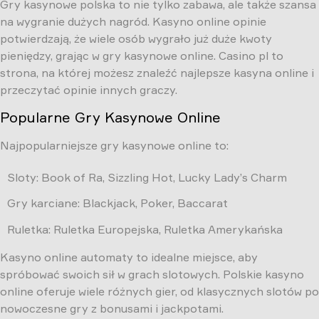
Gry kasynowe polska to nie tylko zabawa, ale także szansa
na wygranie dużych nagród. Kasyno online opinie
potwierdzają, że wiele osób wygrało już duże kwoty
pieniędzy, grając w gry kasynowe online. Casino pl to
strona, na której możesz znaleźć najlepsze kasyna online i
przeczytać opinie innych graczy.
Popularne Gry Kasynowe Online
Najpopularniejsze gry kasynowe online to:
Sloty: Book of Ra, Sizzling Hot, Lucky Lady’s Charm
Gry karciane: Blackjack, Poker, Baccarat
Ruletka: Ruletka Europejska, Ruletka Amerykańska
Kasyno online automaty to idealne miejsce, aby
spróbować swoich sił w grach slotowych. Polskie kasyno
online oferuje wiele różnych gier, od klasycznych slotów po
nowoczesne gry z bonusami i jackpotami.