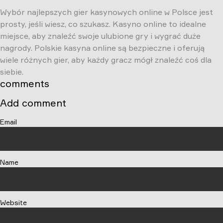
Wybór najlepszych gier kasynowych online w Polsce jest
prosty, jeśli wiesz, co szukasz. Kasyno online to idealne
miejsce, aby znaleźć swoje ulubione gry i wygrać duże
nagrody. Polskie kasyna online są bezpieczne i oferują
wiele różnych gier, aby każdy gracz mógł znaleźć coś dla
siebie.
comments
Add comment
Email
Name
Website