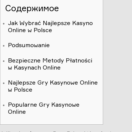
Содержимое
Jak Wybrać Najlepsze Kasyno
Online w Polsce
Podsumowanie
Bezpieczne Metody Płatności
w Kasynach Online
Najlepsze Gry Kasynowe Online
w Polsce
Popularne Gry Kasynowe
Online