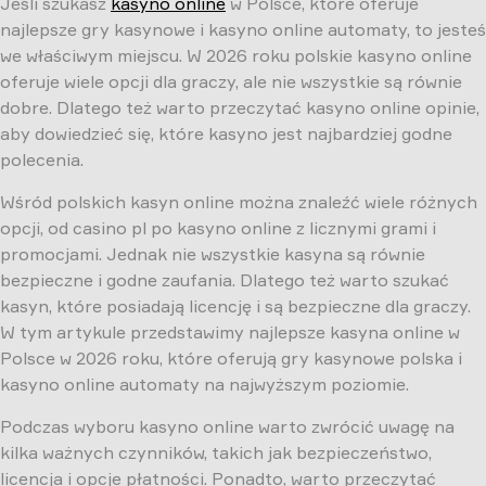
Jeśli szukasz
kasyno online
w Polsce, które oferuje
najlepsze gry kasynowe i kasyno online automaty, to jesteś
we właściwym miejscu. W 2026 roku polskie kasyno online
oferuje wiele opcji dla graczy, ale nie wszystkie są równie
dobre. Dlatego też warto przeczytać kasyno online opinie,
aby dowiedzieć się, które kasyno jest najbardziej godne
polecenia.
Wśród polskich kasyn online można znaleźć wiele różnych
opcji, od casino pl po kasyno online z licznymi grami i
promocjami. Jednak nie wszystkie kasyna są równie
bezpieczne i godne zaufania. Dlatego też warto szukać
kasyn, które posiadają licencję i są bezpieczne dla graczy.
W tym artykule przedstawimy najlepsze kasyna online w
Polsce w 2026 roku, które oferują gry kasynowe polska i
kasyno online automaty na najwyższym poziomie.
Podczas wyboru kasyno online warto zwrócić uwagę na
kilka ważnych czynników, takich jak bezpieczeństwo,
licencja i opcje płatności. Ponadto, warto przeczytać