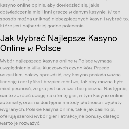
kasyno online opinie, aby dowiedzieć się, jakie
doświadczenia mieli inni gracze w danym kasynie. W ten
sposób można uniknąć niebezpiecznych kasyn i wybrać to,
które jest najbardziej godne polecenia.
Jak Wybrać Najlepsze Kasyno
Online w Polsce
Wybór najlepszego kasyna online w Polsce wymaga
uwzględnienia kilku kluczowych czynników. Przede
wszystkim, należy sprawdzić, czy kasyno posiada ważną
licencję i certyfikat bezpieczeństwa, tak aby można było
mieć pewność, że gra jest uczciwa i bezpieczna. Następnie,
warto zwrócić uwagę na ofertę gier, w tym kasyno online
automaty, oraz na dostępne metody płatności i wypłaty
wygranych. Polskie kasyna online, takie jak casino pl,
oferują szeroki wybór gier i atrakcyjne bonusy, dlatego
warto je rozważyć.