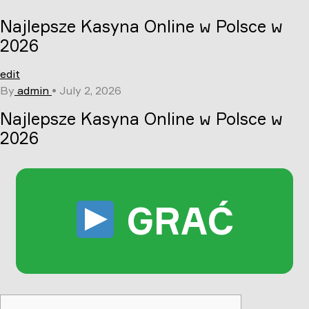
Skip
Najlepsze Kasyna Online w Polsce w
to
content
2026
edit
By
admin
•
July 2, 2026
Najlepsze Kasyna Online w Polsce w
2026
GRAĆ