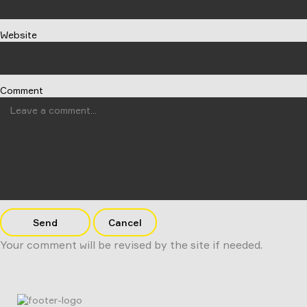
Website
Comment
Send
Cancel
Your comment will be revised by the site if needed.