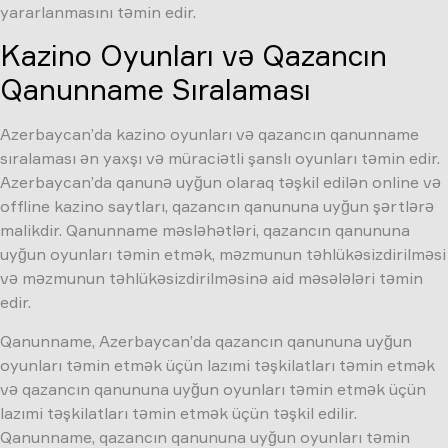
yararlanmasını təmin edir.
Kazino Oyunları və Qazancın
Qanunname Sıralaması
Azerbaycan’da kazino oyunları və qazancın qanunname
sıralaması ən yaxşı və müraciətli şanslı oyunları təmin edir.
Azerbaycan’da qanunə uyğun olaraq təşkil edilən online və
offline kazino saytları, qazancın qanununa uyğun şərtlərə
malikdir. Qanunname məsləhətləri, qazancın qanununa
uyğun oyunları təmin etmək, məzmunun təhlükəsizdirilməsi
və məzmunun təhlükəsizdirilməsinə aid məsələləri təmin
edir.
Qanunname, Azerbaycan’da qazancın qanununa uyğun
oyunları təmin etmək üçün lazımi təşkilatları təmin etmək
və qazancın qanununa uyğun oyunları təmin etmək üçün
lazımi təşkilatları təmin etmək üçün təşkil edilir.
Qanunname, qazancın qanununa uyğun oyunları təmin