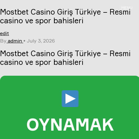
Skip
MENU
Mostbet Casino Giriş Türkiye – Resmi
to
content
casino ve spor bahisleri
edit
By
admin
•
July 3, 2026
Mostbet Casino Giriş Türkiye – Resmi
casino ve spor bahisleri
OYNAMAK