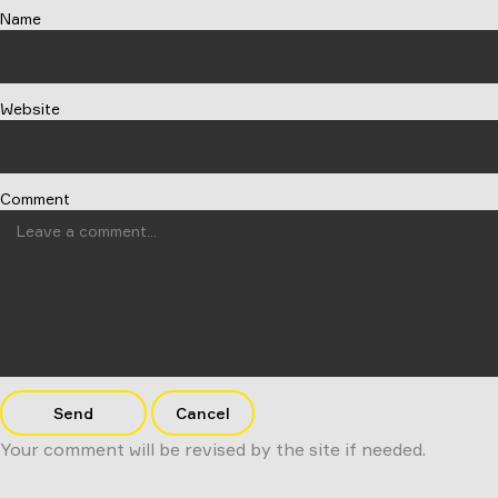
Name
Website
Comment
Send
Cancel
Your comment will be revised by the site if needed.