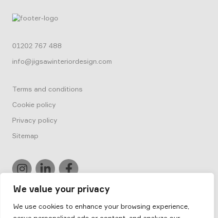
01202 767 488
info@jigsawinteriordesign.com
Terms and conditions
Cookie policy
Privacy policy
Sitemap
We value your privacy
© 2026
Box by Jigsaw
We use cookies to enhance your browsing experience,
serve personalized ads or content, and analyze our
Jigsaw Interior Architecture & Design