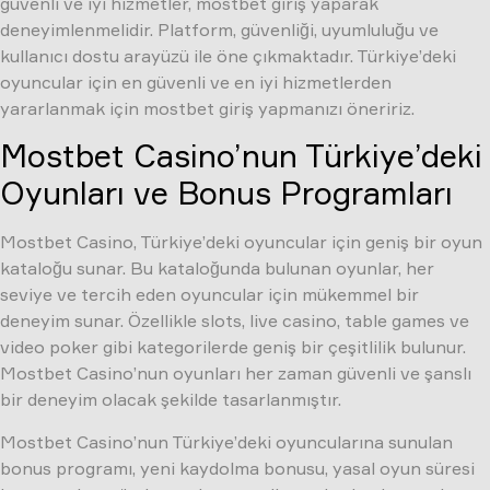
güvenli ve iyi hizmetler, mostbet giriş yaparak
deneyimlenmelidir. Platform, güvenliği, uyumluluğu ve
kullanıcı dostu arayüzü ile öne çıkmaktadır. Türkiye’deki
oyuncular için en güvenli ve en iyi hizmetlerden
yararlanmak için mostbet giriş yapmanızı öneririz.
Mostbet Casino’nun Türkiye’deki
Oyunları ve Bonus Programları
Mostbet Casino, Türkiye’deki oyuncular için geniş bir oyun
kataloğu sunar. Bu kataloğunda bulunan oyunlar, her
seviye ve tercih eden oyuncular için mükemmel bir
deneyim sunar. Özellikle slots, live casino, table games ve
video poker gibi kategorilerde geniş bir çeşitlilik bulunur.
Mostbet Casino’nun oyunları her zaman güvenli ve şanslı
bir deneyim olacak şekilde tasarlanmıştır.
Mostbet Casino’nun Türkiye’deki oyuncularına sunulan
bonus programı, yeni kaydolma bonusu, yasal oyun süresi