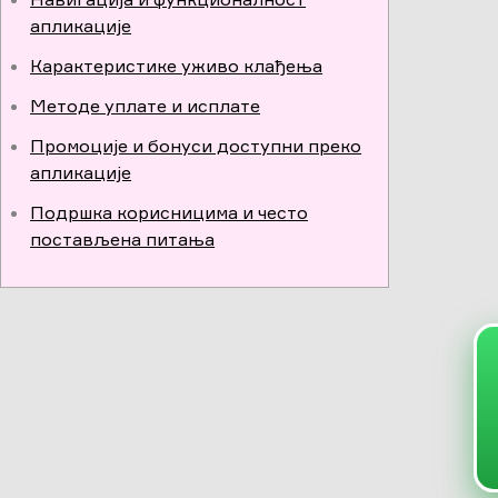
апликације
Карактеристике уживо клађења
Методе уплате и исплате
Промоције и бонуси доступни преко
апликације
Подршка корисницима и често
постављена питања