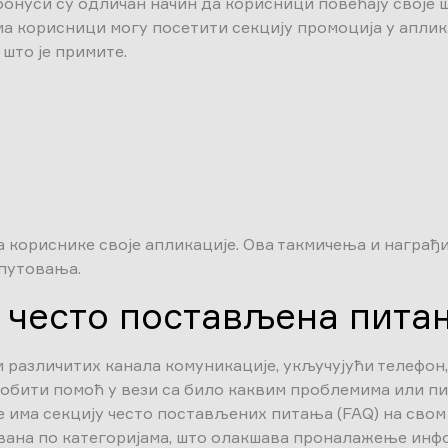
бонуси су одличан начин да корисници повећају своје ш
 корисници могу посетити секцију промоција у апликац
што је примите.
а кориснике своје апликације. Ова такмичења и награ
 путовања.
 често постављена пита
различитих канала комуникације, укључујући телефон,
обити помоћ у вези са било каквим проблемима или пит
е има секцију често постављених питања (FAQ) на свом
ована по категоријама, што олакшава проналажење инф