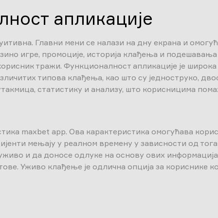
лност апликације
туитивна. Главни мени се налази на дну екрана и омог
зино игре, промоције, историја клађења и подешавања н
орисник тражи. Функционалност апликације је широка 
личитих типова клађења, као што су једноструко, двос
утакмица, статистику и анализу, што корисницима пом
истика
maxbet app
. Ова карактеристика омогућава корис
ијенти мењају у реалном времену у зависности од тога
уживо и да доносе одлуке на основу ових информација
ртове. Уживо клађење је одлична опција за кориснике к