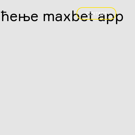
шћење maxbet app
CONTACT