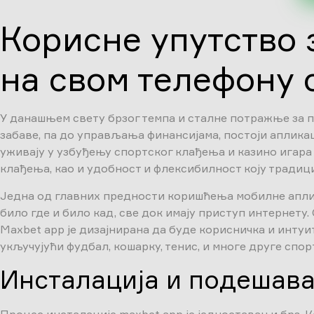
Корисне упутство
на свом телефону 
У данашњем свету брзог темпа и сталне потражње за п
забаве, па до управљања финансијама, постоји апликац
уживају у узбуђењу спортског клађења и казино игара
клађења, као и удобност и флексибилност коју традиц
Једна од главних предности коришћења мобилне аплика
било где и било кад, све док имају приступ интернету.
Maxbet app
је дизајнирана да буде корисничка и интуи
укључујући фудбал, кошарку, тенис, и многе друге спор
Инсталација и подешава