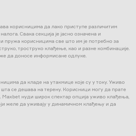
ућава корисницима да лако приступе различитим
алога. Свака секција је јасно означена и
и пружа корисницима све што им је потребно за
труко, троструко клађење, као и разне комбинације.
аже да доносе информисане одлуке.
ницима да кладе на утакмице које су у току. Уживо
 шта се дешава на терену. Корисници могу да прате
. Maxbet нуди широк спектар опција уживо клађења,
оји желе да уживају у динамичном клађењу и да