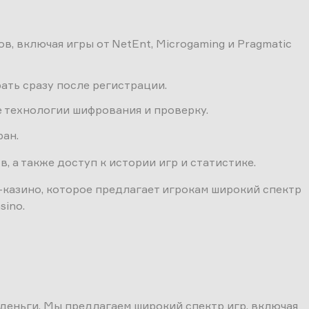
в, включая игры от NetEnt, Microgaming и Pragmatic
рать сразу после регистрации.
е технологии шифрования и проверку.
ран.
, а также доступ к истории игр и статистике.
н-казино, которое предлагает игрокам широкий спектр
sino.
 деньги. Мы предлагаем широкий спектр игр, включая