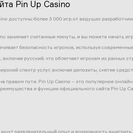
та Pin Up Casino
ino доступны более 3 000 игр от ведущих разработчико
ino занимает считанные минуты, и вы можете начать иг
печивает безопасность игроков, используя современны
 включая русский, что облегчает игрокам из разных ст
рокий спектр услуг, включая депозиты, снятие средств
на правом пути. Pin Up Casino – это популярное онлай
преимущества и функции официального сайта Pin Up Ca
ые ищут развлекательный опыт и возможность выиграть