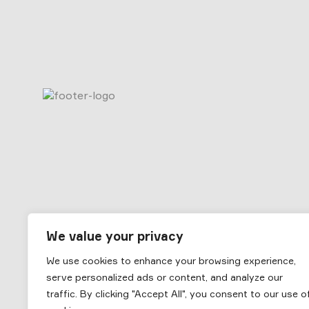
We value your privacy
We use cookies to enhance your browsing experience,
serve personalized ads or content, and analyze our
traffic. By clicking "Accept All", you consent to our use o