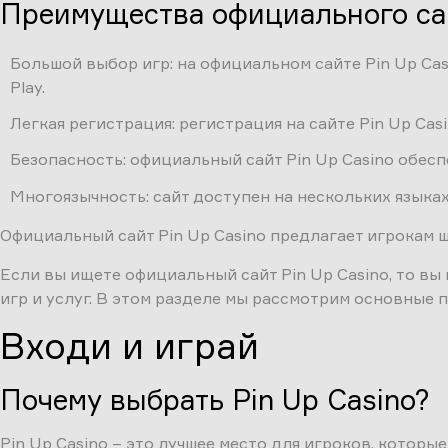
Преимущества официального сай
Большой выбор игр: на официальном сайте Pin Up Cas
Play.
Легкая регистрация: регистрация на сайте Pin Up Cas
Безопасность: официальный сайт Pin Up Casino обес
Многоязычность: сайт доступен на нескольких языках,
Официальный сайт Pin Up Casino предлагает игрокам ши
Если вы ищете официальный сайт Pin Up Casino, то вы 
игр и услуг. В этом разделе мы рассмотрим основные 
Входи и играй
Почему выбрать Pin Up Casino?
Pin Up Casino – это лучшее место для игроков, котор