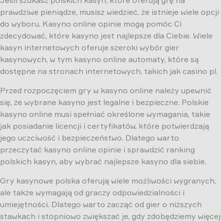
Jeśli szukasz polskich kasyn, które oferują grę na
prawdziwe pieniądze, musisz wiedzieć, że istnieje wiele opcji
do wyboru. Kasyno online opinie mogą pomóc Ci
zdecydować, które kasyno jest najlepsze dla Ciebie. Wiele
kasyn internetowych oferuje szeroki wybór gier
kasynowych, w tym kasyno online automaty, które są
dostępne na stronach internetowych, takich jak casino pl.
Przed rozpoczęciem gry w kasyno online należy upewnić
się, że wybrane kasyno jest legalne i bezpieczne. Polskie
kasyno online musi spełniać określone wymagania, takie
jak posiadanie licencji i certyfikatów, które potwierdzają
jego uczciwość i bezpieczeństwo. Dlatego warto
przeczytać kasyno online opinie i sprawdzić ranking
polskich kasyn, aby wybrać najlepsze kasyno dla siebie.
Gry kasynowe polska oferują wiele możliwości wygranych,
ale także wymagają od graczy odpowiedzialności i
umiejętności. Dlatego warto zacząć od gier o niższych
stawkach i stopniowo zwiększać je, gdy zdobędziemy więcej