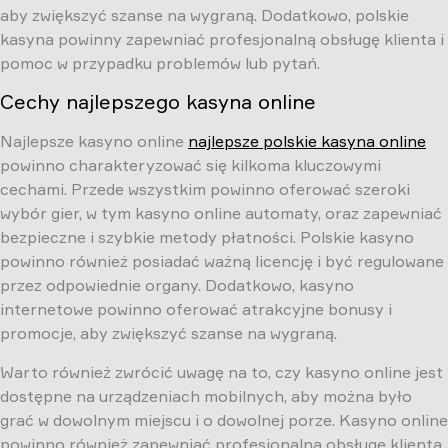
aby zwiększyć szanse na wygraną. Dodatkowo, polskie
kasyna powinny zapewniać profesjonalną obsługę klienta i
pomoc w przypadku problemów lub pytań.
Cechy najlepszego kasyna online
Najlepsze kasyno online
najlepsze polskie kasyna online
powinno charakteryzować się kilkoma kluczowymi
cechami. Przede wszystkim powinno oferować szeroki
wybór gier, w tym kasyno online automaty, oraz zapewniać
bezpieczne i szybkie metody płatności. Polskie kasyno
powinno również posiadać ważną licencję i być regulowane
przez odpowiednie organy. Dodatkowo, kasyno
internetowe powinno oferować atrakcyjne bonusy i
promocje, aby zwiększyć szanse na wygraną.
Warto również zwrócić uwagę na to, czy kasyno online jest
dostępne na urządzeniach mobilnych, aby można było
grać w dowolnym miejscu i o dowolnej porze. Kasyno online
powinno również zapewniać profesjonalną obsługę klienta