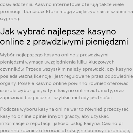
doświadczenia. Kasyno internetowe oferują także wiele
promocji i bonusów, które mogą zwiększyć nasze szanse na
wygraną.
Jak wybrać najlepsze kasyno
online z prawdziwymi pieniędzmi
Wybór najlepszego kasyna online z prawdziwymi
pieniędzmi wymaga uwzględnienia kilku kluczowych
czynników. Przede wszystkim należy sprawdzić, czy kasyno
posiada ważną licencję i jest regulowane przez odpowiednie
organy. Polskie kasyno online powinno również oferować
szeroki wybór gier, w tym kasyno online automaty, oraz
zapewniać bezpieczne i szybkie metody płatności.
Podczas wyboru kasyna online warto również przeczytać
kasyno online opinie innych graczy, aby uzyskać
informacje o reputacji i jakości usług kasyna. Casino pl
powinno również oferować atrakcyjne bonusy i promocje,