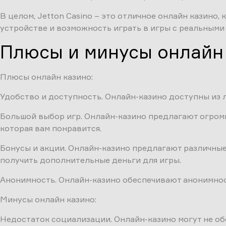
В целом, Jetton Casino – это отличное онлайн казино
устройстве и возможность играть в игры с реальными
Плюсы и минусы онлайн
Плюсы онлайн казино:
Удобство и доступность. Онлайн-казино доступны из лю
Большой выбор игр. Онлайн-казино предлагают огромны
которая вам понравится.
Бонусы и акции. Онлайн-казино предлагают различные 
получить дополнительные деньги для игры.
Анонимность. Онлайн-казино обеспечивают анонимност
Минусы онлайн казино:
Недостаток социализации. Онлайн-казино могут не об