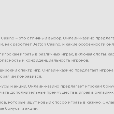
Casino – это отличный выбор. Онлайн-казино предлага
м, как работает Jetton Casino, и какие особенности о
т игрокам играть в различных играх, включая слоты, к
зопасность и конфиденциальность игроков.
 широкий спектр игр. Онлайн-казино предлагает игрока
торая им понравится.
нусы и акции. Онлайн-казино предлагает игрокам бону
лучать дополнительные преимущества, играя в онлайн-к
оков, которые ищут новый способ играть в казино. Онл
ые бонусы и акции.