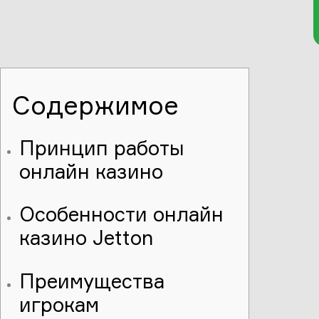
Содержимое
Принцип работы
онлайн казино
Особенности онлайн
казино Jetton
Преимущества
игрокам