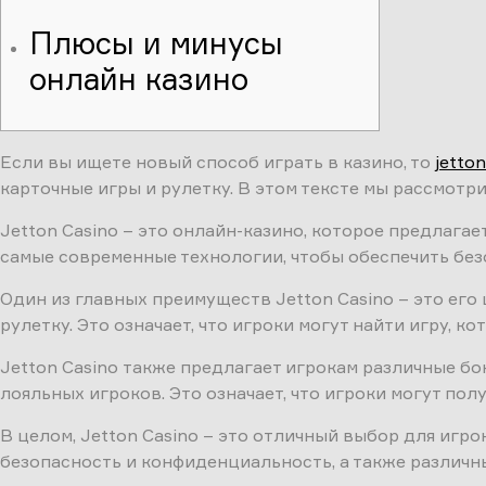
Плюсы и минусы
онлайн казино
Если вы ищете новый способ играть в казино, то
jetton
карточные игры и рулетку. В этом тексте мы рассмотри
Jetton Casino – это онлайн-казино, которое предлагае
самые современные технологии, чтобы обеспечить бе
Один из главных преимуществ Jetton Casino – это его
рулетку. Это означает, что игроки могут найти игру, ко
Jetton Casino также предлагает игрокам различные бо
лояльных игроков. Это означает, что игроки могут по
В целом, Jetton Casino – это отличный выбор для игр
безопасность и конфиденциальность, а также различн