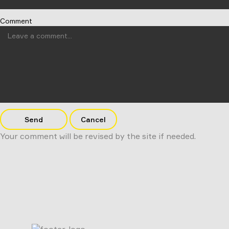
Comment
Send
Cancel
Your comment will be revised by the site if needed.