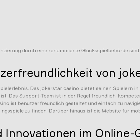
zierung durch eine renommierte Glücksspielbehörde sind wi
erfreundlichkeit von joke
Spielerlebnis. Das jokerstar casino bietet seinen Spielern 
ist. Das Support-Team ist in der Regel freundlich, kompet
sino ist benutzerfreundlich gestaltet und einfach zu navigie
ingsspiele zu finden. Darüber hinaus ist die Website für mo
 Innovationen im Online-G