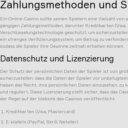
Zahlungsmethoden und Sic
Ein Online-Casino sollte seinen Spielern eine Vielzahl v
gängigen Zahlungsmethoden, darunter Kreditkarten (Visa, M
Verschlüsselungstechnologie geschützt, um sicherzustellen,
ein strenges Verifizierungssystem, um Betrug zu verhindern 
sodass die Spieler ihre Gewinne zeitnah erhalten können.
Datenschutz und Lizenzierung
Der Schutz der persönlichen Daten der Spieler ist von gr
sicherzustellen, dass die Daten der Spieler vor unbefugtem
haben das Recht, ihre persönlichen Daten einzusehen, zu k
und reguliert. Diese Lizenzierung stellt sicher, dass das C
der Regel auf der Website des Casinos veröffentlicht.
Kreditkarten (Visa, Mastercard)
E-Wallets (PayPal, Skrill, Neteller)