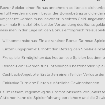
Bevor Spieler einen Bonus annehmen, sollten sie sich un
erfüllt werden müssen, bevor der Bonusbetrag und die da
umgesetzt werden muss, bevor er in echtes Geld umgewande
maximale Einsatzhöhe bei der Verwendung des Bonusgeldes o
dass man in der Lage ist, den Bonus erfolgreich freizuspi
Willkommensbonus: Ein attraktiver Bonus für neue Spiele
Einzahlungsprämie: Erhöht den Betrag, den Spieler einzah
Freispiele: Ermöglichen das kostenlose Spielen bestimmt
Reload-Boni: Werden für Einzahlungen bestehender Spiel
Cashback-Angebote: Erstatten einen Teil der Verluste der 
Exklusive Turniere: Bieten zusätzliche Gewinnchancen.
Es ist ratsam, regelmäßig die Promotionsseite von jokerst
Aktionen kann die Spielerfahrung bereichern und die Gew