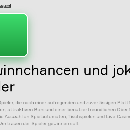
spiel
nnchancen und joke
ler
 Spieler, die nach einer aufregenden und zuverlässigen Pla
elen, attraktiven Boni und einer benutzerfreundlichen Oberf
. Die Auswahl an Spielautomaten, Tischspielen und Live-Casi
ertrauen der Spieler gewinnen soll.