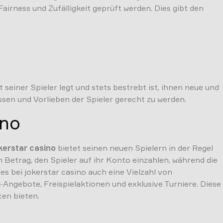
Fairness und Zufälligkeit geprüft werden. Dies gibt den
 seiner Spieler legt und stets bestrebt ist, ihnen neue und
ssen und Vorlieben der Spieler gerecht zu werden.
ino
kerstar casino
bietet seinen neuen Spielern in der Regel
 Betrag, den Spieler auf ihr Konto einzahlen, während die
s bei jokerstar casino auch eine Vielzahl von
ngebote, Freispielaktionen und exklusive Turniere. Diese
cen bieten.