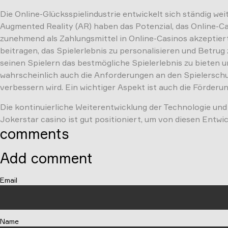
Die Online-Glücksspielindustrie entwickelt sich ständig wei
Augmented Reality (AR) haben das Potenzial, das Online-C
zunehmend als Zahlungsmittel in Online-Casinos akzeptiert,
beitragen, das Spielerlebnis zu personalisieren und Betrug 
seinen Spielern das bestmögliche Spielerlebnis zu bieten u
wahrscheinlich auch die Anforderungen an den Spielerschut
verbessern wird. Ein wichtiger Aspekt ist auch die Förder
Die kontinuierliche Weiterentwicklung der Technologie und
Jokerstar casino ist gut positioniert, um von diesen Entwi
comments
Add comment
Email
Name