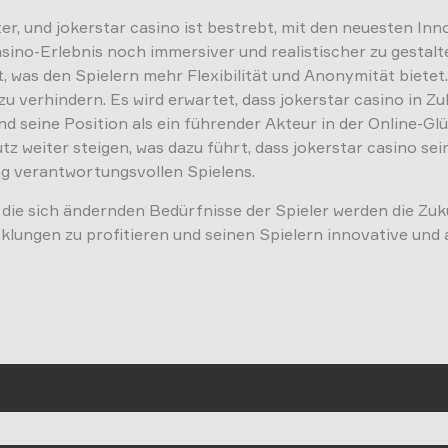
ter, und jokerstar casino ist bestrebt, mit den neuesten Inn
asino-Erlebnis noch immersiver und realistischer zu gesta
 was den Spielern mehr Flexibilität und Anonymität bietet. 
zu verhindern. Es wird erwartet, dass jokerstar casino in Z
nd seine Position als ein führender Akteur in der Online-Gl
z weiter steigen, was dazu führt, dass jokerstar casino s
ung verantwortungsvollen Spielens.
 die sich ändernden Bedürfnisse der Spieler werden die Zuk
cklungen zu profitieren und seinen Spielern innovative und