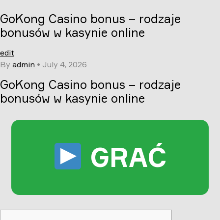
Skip
GoKong Casino bonus – rodzaje
to
content
bonusów w kasynie online
edit
By
admin
•
July 4, 2026
GoKong Casino bonus – rodzaje
bonusów w kasynie online
GRAĆ