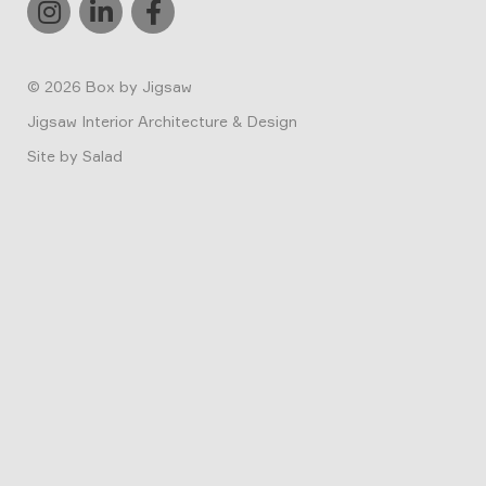
© 2026
Box by Jigsaw
Jigsaw Interior Architecture & Design
Site by
Salad