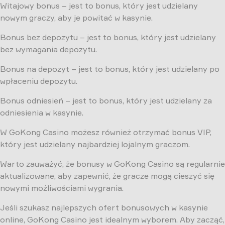
Witajowy bonus – jest to bonus, który jest udzielany
nowym graczy, aby je powitać w kasynie.
Bonus bez depozytu – jest to bonus, który jest udzielany
bez wymagania depozytu.
Bonus na depozyt – jest to bonus, który jest udzielany po
wpłaceniu depozytu.
Bonus odniesień – jest to bonus, który jest udzielany za
odniesienia w kasynie.
W GoKong Casino możesz również otrzymać bonus VIP,
który jest udzielany najbardziej lojalnym graczom.
Warto zauważyć, że bonusy w GoKong Casino są regularnie
aktualizowane, aby zapewnić, że gracze mogą cieszyć się
nowymi możliwościami wygrania.
Jeśli szukasz najlepszych ofert bonusowych w kasynie
online, GoKong Casino jest idealnym wyborem. Aby zacząć,