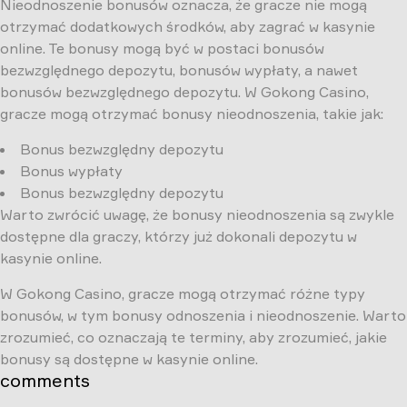
Nieodnoszenie bonusów oznacza, że gracze nie mogą
otrzymać dodatkowych środków, aby zagrać w kasynie
online. Te bonusy mogą być w postaci bonusów
bezwzględnego depozytu, bonusów wypłaty, a nawet
bonusów bezwzględnego depozytu. W Gokong Casino,
gracze mogą otrzymać bonusy nieodnoszenia, takie jak:
Bonus bezwzględny depozytu
Bonus wypłaty
Bonus bezwzględny depozytu
Warto zwrócić uwagę, że bonusy nieodnoszenia są zwykle
dostępne dla graczy, którzy już dokonali depozytu w
kasynie online.
W Gokong Casino, gracze mogą otrzymać różne typy
bonusów, w tym bonusy odnoszenia i nieodnoszenie. Warto
zrozumieć, co oznaczają te terminy, aby zrozumieć, jakie
bonusy są dostępne w kasynie online.
comments