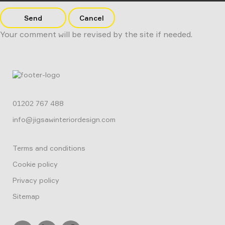
Send
Cancel
Your comment will be revised by the site if needed.
01202 767 488
info@jigsawinteriordesign.com
Terms and conditions
Cookie policy
Privacy policy
Sitemap