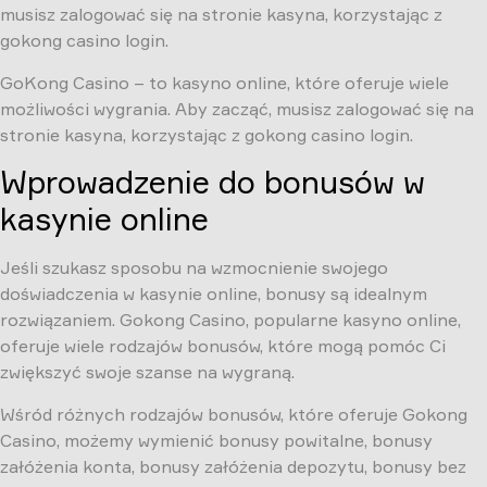
musisz zalogować się na stronie kasyna, korzystając z
gokong casino login.
GoKong Casino – to kasyno online, które oferuje wiele
możliwości wygrania. Aby zacząć, musisz zalogować się na
stronie kasyna, korzystając z gokong casino login.
Wprowadzenie do bonusów w
kasynie online
Jeśli szukasz sposobu na wzmocnienie swojego
doświadczenia w kasynie online, bonusy są idealnym
rozwiązaniem. Gokong Casino, popularne kasyno online,
oferuje wiele rodzajów bonusów, które mogą pomóc Ci
zwiększyć swoje szanse na wygraną.
Wśród różnych rodzajów bonusów, które oferuje Gokong
Casino, możemy wymienić bonusy powitalne, bonusy
załóżenia konta, bonusy załóżenia depozytu, bonusy bez