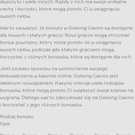
depozytu i wiele innych. Każdy z nich ma swoje unikalne
cechy i korzyści, które mogą pomóc Ci w osiągnięciu
swoich celów.
Warto zauważyć, że bonusy w Gokong Casino są dostępne
dla nowych i stałych graczy. Nowi gracze mogą otrzymać
bonus powitalny, który może pomóc im w osiągnięciu
swoich celów, podczas gdy stałymi graczami mogą
korzystać z różnych bonusów, które są dostępne dla nich.
Jeśli szukasz sposobu na wzmocnienie swojego
doświadczenia w kasynie online, Gokong Casino jest
idealnym rozwiązaniem. Kasyno oferuje wiele rodzajów
bonusów, które mogą pomóc Ci zwiększyć swoje szanse na
wygraną. Dlatego warto zdecydować się na Gokong Casino
i korzystać z jego różnych bonusów.
Rodzaj bonusu
Opis