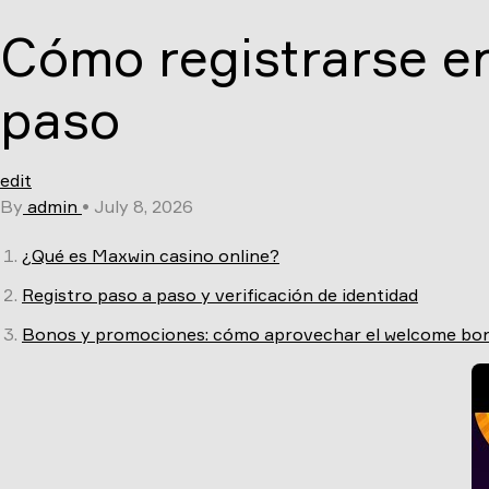
Skip
Cómo registrarse en
to
content
paso
edit
By
admin
•
July 8, 2026
¿Qué es Maxwin casino online?
Registro paso a paso y verificación de identidad
Bonos y promociones: cómo aprovechar el welcome bo