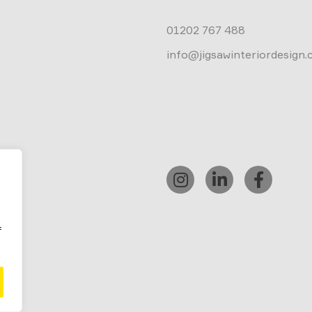
01202 767 488
info@jigsawinteriordesign
f