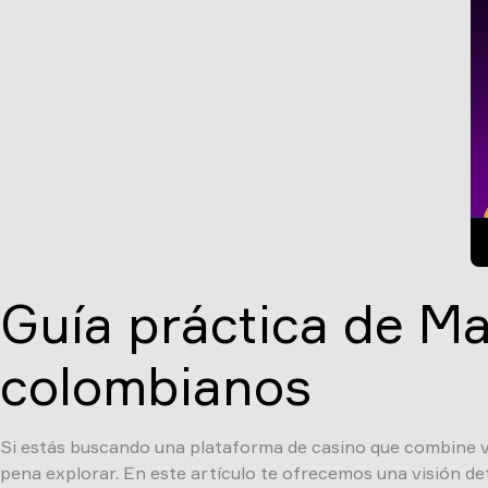
Guía práctica de Ma
colombianos
Si estás buscando una plataforma de casino que combine va
pena explorar. En este artículo te ofrecemos una visión de