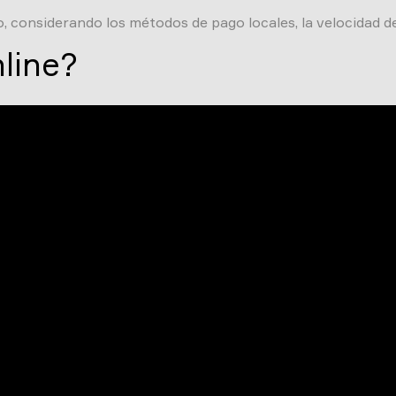
 considerando los métodos de pago locales, la velocidad de 
line?