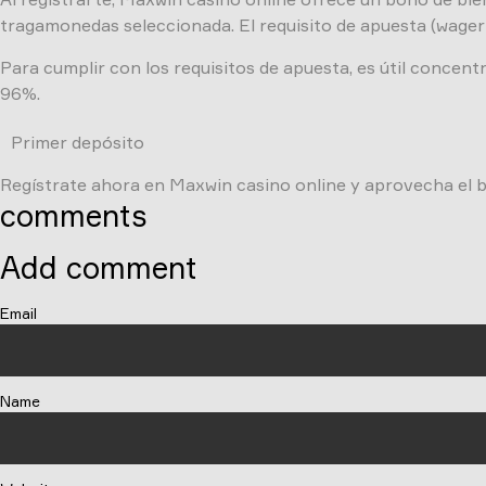
tragamonedas seleccionada. El requisito de apuesta (wager
Para cumplir con los requisitos de apuesta, es útil concent
96%.
Primer depósito
Regístrate ahora en Maxwin casino online y aprovecha el 
comments
Add comment
Email
Name