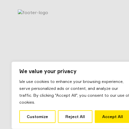
We value your privacy
We use cookies to enhance your browsing experience,
serve personalized ads or content, and analyze our
traffic. By clicking "Accept All", you consent to our use o
cookies.
Customize
Reject All
Accept All