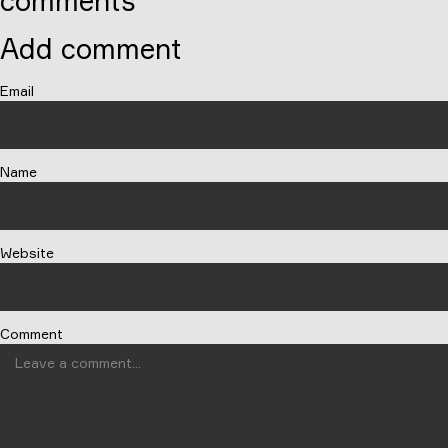
comments
Add comment
Email
Name
Website
Comment