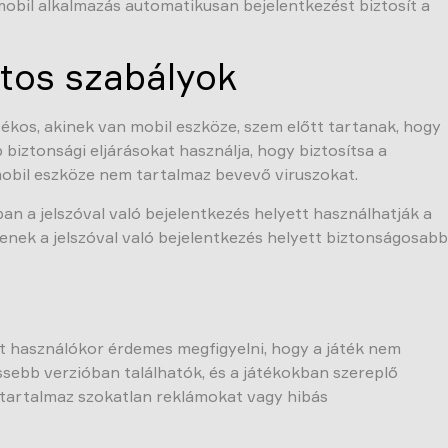
mobil alkalmazás automatikusan bejelentkezést biztosít a
atos szabályok
kos, akinek van mobil eszköze, szem előtt tartanak, hogy
biztonsági eljárásokat használja, hogy biztosítsa a
mobil eszköze nem tartalmaz bevevő viruszokat.
n a jelszóval való bejelentkezés helyett használhatják a
ítenek a jelszóval való bejelentkezés helyett biztonságosabb
t használókor érdemes megfigyelni, hogy a játék nem
ssebb verzióban találhatók, és a játékokban szereplő
 tartalmaz szokatlan reklámokat vagy hibás