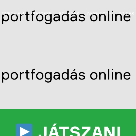
sportfogadás online
OVERVIEW
PROCESS
SCHEMES
INVENTORY
PRICES
sportfogadás online
JÁTSZANI