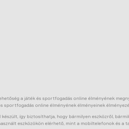
lehetőség a játék és sportfogadás online élményének megn
 és sportfogadás online élményének élményeinek élményezé
 készült, így biztosíthatja, hogy bármilyen eszközről, bárm
asznált eszközökön elérhető, mint a mobiltelefonok és a t