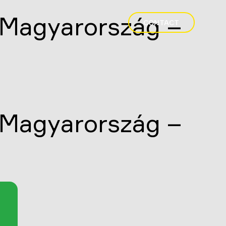
 Magyarország –
CONTACT
 Magyarország –