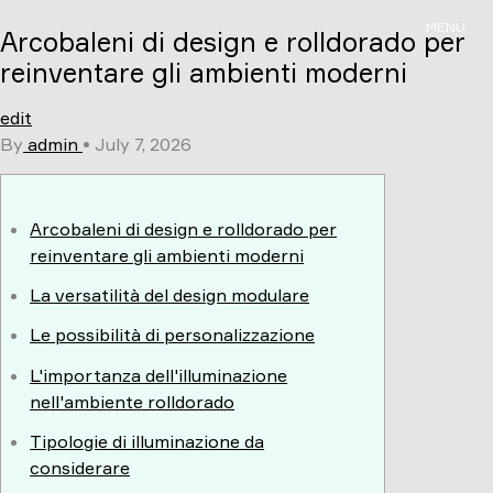
Skip
MENU
Arcobaleni di design e rolldorado per
to
content
reinventare gli ambienti moderni
edit
By
admin
•
July 7, 2026
Arcobaleni di design e rolldorado per
reinventare gli ambienti moderni
La versatilità del design modulare
Le possibilità di personalizzazione
L'importanza dell'illuminazione
nell'ambiente rolldorado
Tipologie di illuminazione da
considerare