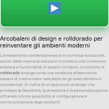
Arcobaleni di design e rolldorado per
reinventare gli ambienti moderni
L'arredamento contemporaneo è in continua evoluzione,
spinto dalla ricerca di soluzioni innovative che combinino
estetica e funzionalità. In questo contesto, il concetto di
rolldorado
emerge come una tendenza affascinante,
capace di trasformare radicalmente gli spazi abitativi e
commerciali. Si tratta di un approccio al design che
privilegia la flessibilità, la dinamicità e la personalizzazione,
offrendo infinite possibilità di configurazione e
reinterpretazione degli ambienti.