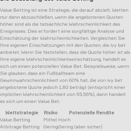
Value Betting ist eine Strategie, die darauf abzielt, Wetten
nur dann abzuschließen, wenn die angebotenen Quoten
höher sind als die tatsächliche Wahrscheinlichkeit des
Ereignisses. Dies erfordert eine sorgfältige Analyse und
Einschätzung der Wahrscheinlichkeiten. Vergleichen Sie
Ihre eigenen Einschätzungen mit den Quoten, die ivy bet
anbietet. Wenn Sie feststellen, dass die Quote höher ist als
Ihre eigene Wahrscheinlichkeitseinschätzung, handelt es
sich um einen potenziellen Value Bet. Beispielsweise, wenn
Sie glauben, dass ein Fußballteam eine
Gewinnwahrscheinlichkeit von 60% hat, die von ivy bet
angebotene Quote jedoch 1,80 beträgt (entspricht einer
impliziten Wahrscheinlichkeit von 55,56%), dann handelt
es sich um einen Value Bet.
Wettstrategie
Risiko
Potenzielle Rendite
Value Betting
Mittel
Hoch
Arbitrage Betting
Gering
Gering (aber sicher)