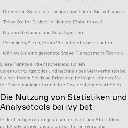
Definieren Sie ein Wettbudget und halten Sie sich daran.
Teilen Sie Ihr Budget in kleinere Einheiten auf.
Nutzen Sie Limits und Selbstsperren.
Vermeiden Sie es, Ihrem Verlust hinterherzulaufen.
Wählen Sie eine geeignete Stake-Management-Technik.
Diese Punkte sind entscheidend für ein
verantwortungsvolles und nachhaltiges Wettverhalten bei
ivy bet. Indem Sie diese Prinzipien befolgen, können Sie
Ihr Risiko minimieren und Ihre Gewinnchancen erhöhen.
Die Nutzung von Statistiken und
Analysetools bei ivy bet
In der heutigen datengesteuerten Welt sind Statistiken
und Analysetools unverzichtbar für erfolgreiche