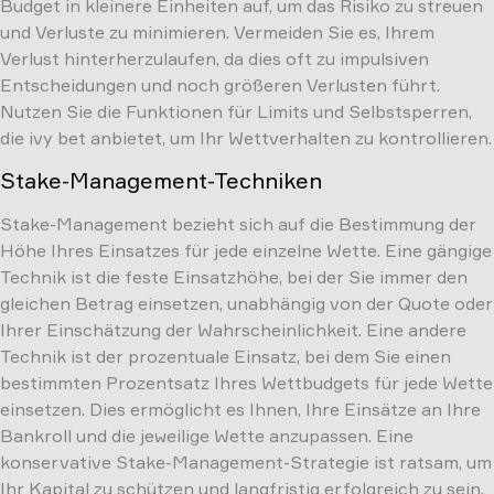
Budget in kleinere Einheiten auf, um das Risiko zu streuen
und Verluste zu minimieren. Vermeiden Sie es, Ihrem
Verlust hinterherzulaufen, da dies oft zu impulsiven
Entscheidungen und noch größeren Verlusten führt.
Nutzen Sie die Funktionen für Limits und Selbstsperren,
die ivy bet anbietet, um Ihr Wettverhalten zu kontrollieren.
Stake-Management-Techniken
Stake-Management bezieht sich auf die Bestimmung der
Höhe Ihres Einsatzes für jede einzelne Wette. Eine gängige
Technik ist die feste Einsatzhöhe, bei der Sie immer den
gleichen Betrag einsetzen, unabhängig von der Quote oder
Ihrer Einschätzung der Wahrscheinlichkeit. Eine andere
Technik ist der prozentuale Einsatz, bei dem Sie einen
bestimmten Prozentsatz Ihres Wettbudgets für jede Wette
einsetzen. Dies ermöglicht es Ihnen, Ihre Einsätze an Ihre
Bankroll und die jeweilige Wette anzupassen. Eine
konservative Stake-Management-Strategie ist ratsam, um
Ihr Kapital zu schützen und langfristig erfolgreich zu sein.