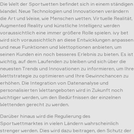
Die Welt der Sportwetten befindet sich in einem ständigen
Wandel. Neue Technologien und Innovationen verändern
die Art und Weise, wie Menschen wetten. Virtuelle Realität,
Augmented Reality und künstliche Intelligenz werden
voraussichtlich eine immer größere Rolle spielen. ivy bet
wird sich voraussichtlich an diese Entwicklungen anpassen
und neue Funktionen und Wettoptionen anbieten, um
seinen Kunden ein noch besseres Erlebnis zu bieten. Es ist
wichtig, auf dem Laufenden zu bleiben und sich über die
neuesten Trends und Innovationen zu informieren, um Ihre
Wettstrategie zu optimieren und Ihre Gewinnchancen zu
erhöhen. Die Integration von Datenanalyse und
personalisierten Wettangeboten wird in Zukunft noch
wichtiger werden, um den Bedürfnissen der einzelnen
Wettenden gerecht zu werden.
Darüber hinaus wird die Regulierung des
Sportwettmarktes in vielen Ländern wahrscheinlich
strenger werden. Dies wird dazu beitragen, den Schutz der