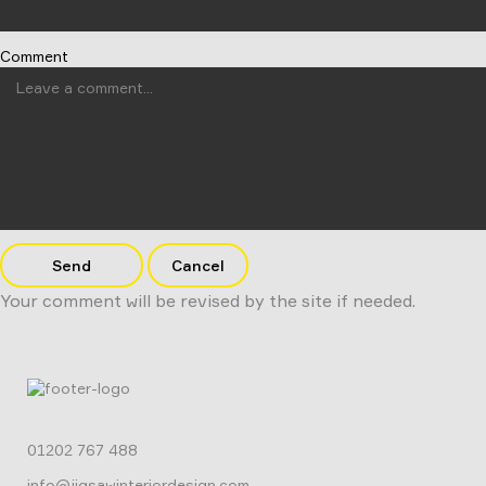
Comment
Send
Cancel
Your comment will be revised by the site if needed.
01202 767 488
info@jigsawinteriordesign.com