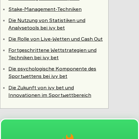
Stake-Management-Techniken
Die Nutzung von Statistiken und
Analysetools bei ivy bet
Die Rolle von Live-Wetten und Cash Out
Fortgeschrittene Wettstrategien und
Techniken bei ivy bet
Die psychologische Komponente des
Sportwettens bei ivy bet
Die Zukunft von ivy bet und
Innovationen im Sportwettbereich