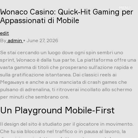
Skip
MENU
Wonaco Casino: Quick‑Hit Gaming per
to
content
Appassionati di Mobile
edit
By
admin
•
June 27, 2026
Se stai cercando un luogo dove ogni spin sembri uno
sprint, Wonaco è dalla tua parte. La piattaforma offre una
vasta gamma di titoli che prosperano sull’azione rapida e
sulla gratificazione istantanea. Dai classici reels ai
Megaways e anche a una manciata di crash games che
pulsano di adrenalina, ti ritroverai incollato allo schermo
per minuti che sembrano ore.
Un Playground Mobile‑First
Il design del sito è studiato per il giocatore in movimento.
Che tu sia bloccato nel traffico o in pausa al lavoro, la