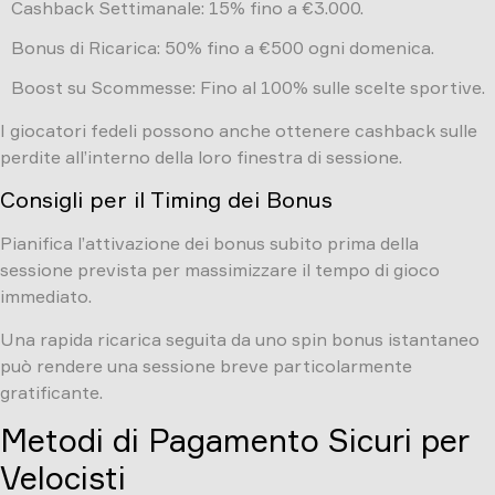
Cashback Settimanale: 15% fino a €3.000.
Bonus di Ricarica: 50% fino a €500 ogni domenica.
Boost su Scommesse: Fino al 100% sulle scelte sportive.
I giocatori fedeli possono anche ottenere cashback sulle
perdite all’interno della loro finestra di sessione.
Consigli per il Timing dei Bonus
Pianifica l’attivazione dei bonus subito prima della
sessione prevista per massimizzare il tempo di gioco
immediato.
Una rapida ricarica seguita da uno spin bonus istantaneo
può rendere una sessione breve particolarmente
gratificante.
Metodi di Pagamento Sicuri per
Velocisti