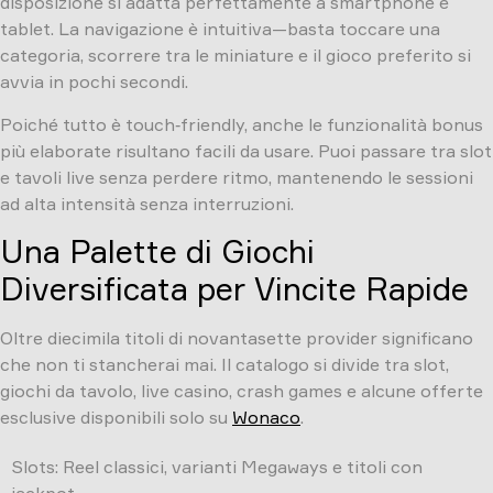
disposizione si adatta perfettamente a smartphone e
tablet. La navigazione è intuitiva—basta toccare una
categoria, scorrere tra le miniature e il gioco preferito si
avvia in pochi secondi.
Poiché tutto è touch‑friendly, anche le funzionalità bonus
più elaborate risultano facili da usare. Puoi passare tra slot
e tavoli live senza perdere ritmo, mantenendo le sessioni
ad alta intensità senza interruzioni.
Una Palette di Giochi
Diversificata per Vincite Rapide
Oltre diecimila titoli di novantasette provider significano
che non ti stancherai mai. Il catalogo si divide tra slot,
giochi da tavolo, live casino, crash games e alcune offerte
esclusive disponibili solo su
Wonaco
.
Slots: Reel classici, varianti Megaways e titoli con