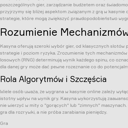
poszczególnych gier, zarządzanie budżetem oraz świadomo
przyjrzymy się bliżej aspektom związanym z grą w kasynie
strategie, które mogą zwiększyć prawdopodobieństwo wygr
Rozumienie Mechanizmów
Kasyna oferują szeroki wybór gier, od klasycznych slotów p
strategie i poziom ryzyka. Zrozumienie tych mechanizmów 
losowych (RNG) determinują wynik każdego spinu, co oznacz
dla danej gry może dać pewne rozeznanie co do potencjaln
Rola Algorytmów i Szczęścia
Wiele osób uważa, że wygrana w kasynie online zależy wyłą
istotny wpływ na wynik gry. Kasyna wykorzystują zaawanso
nie wierzyć w mity o "gorących" lub "zimnych" maszynach. 
gra dla rozrywki, a nie próba zarabiania pieniędzy.
Gra