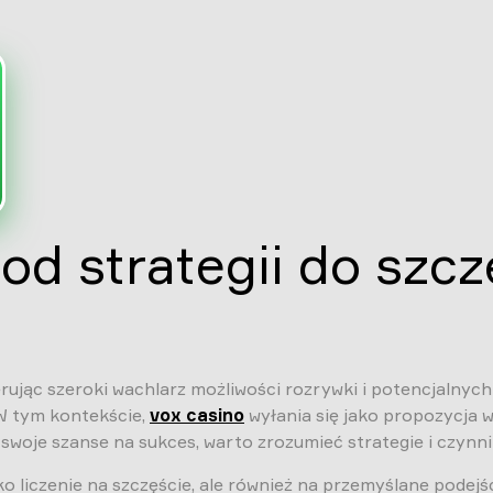
d strategii do szcz
ferując szeroki wachlarz możliwości rozrywki i potencjalnyc
 W tym kontekście,
vox casino
wyłania się jako propozycja w
woje szanse na sukces, warto zrozumieć strategie i czynnik
lko liczenie na szczęście, ale również na przemyślane podejś