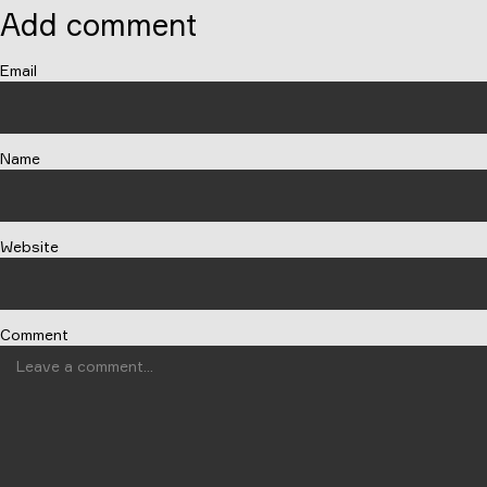
Add comment
Email
Name
Website
Comment