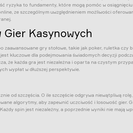
ść ryzyka to fundamenty, które mogą pomóc w osiągnięciu 
 online, ze szczególnym uwzględnieniem możliwości oferow
anej.
 Gier Kasynowych
o zaawansowane gry stołowe, takie jak poker, ruletka czy b
jest kluczowe dla podejmowania świadomych decyzji podczas
a, że każda gra jest niezależna i oparta na czystym przyp
ych wypłat w dłuższej perspektywie.
cznie od szczęścia. O ile szczęście odgrywa niewątpliwą r
wane algorytmy, aby zapewnić uczciwość i losowość gier. 
Każdy spin jest niezależny, a poprzednie wyniki nie mają w