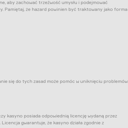
ażne, aby zachować trzeźwość umysłu i podejmować
gry. Pamiętaj, że hazard powinien być traktowany jako forma
anie się do tych zasad może pomóc w uniknięciu problemów
 czy kasyno posiada odpowiednią licencję wydaną przez
Licencja gwarantuje, że kasyno działa zgodnie z