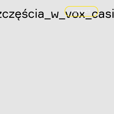
zczęścia_w_vox_cas
CONTACT