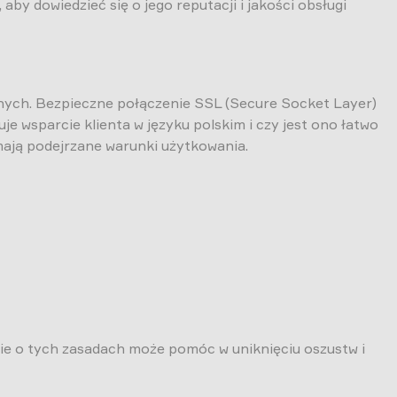
by dowiedzieć się o jego reputacji i jakości obsługi
anych. Bezpieczne połączenie SSL (Secure Socket Layer)
 wsparcie klienta w języku polskim i czy jest ono łatwo
mają podejrzane warunki użytkowania.
ie o tych zasadach może pomóc w uniknięciu oszustw i