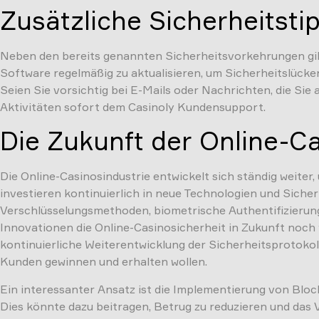
Zusätzliche Sicherheitsti
Neben den bereits genannten Sicherheitsvorkehrungen gibt e
Software regelmäßig zu aktualisieren, um Sicherheitslück
Seien Sie vorsichtig bei E-Mails oder Nachrichten, die Sie
Aktivitäten sofort dem Casinoly Kundensupport.
Die Zukunft der Online-Ca
Die Online-Casinosindustrie entwickelt sich ständig weiter
investieren kontinuierlich in neue Technologien und Sich
Verschlüsselungsmethoden, biometrische Authentifizierung 
Innovationen die Online-Casinosicherheit in Zukunft noch 
kontinuierliche Weiterentwicklung der Sicherheitsprotokoll
Kunden gewinnen und erhalten wollen.
Ein interessanter Ansatz ist die Implementierung von Bloc
Dies könnte dazu beitragen, Betrug zu reduzieren und das V