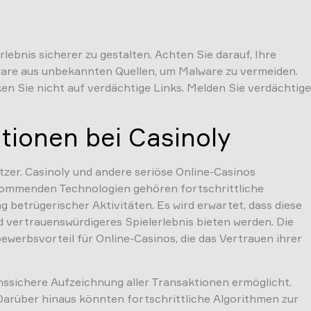
ebnis sicherer zu gestalten. Achten Sie darauf, Ihre
tware aus unbekannten Quellen, um Malware zu vermeiden.
ken Sie nicht auf verdächtige Links. Melden Sie verdächtige
tionen bei Casinoly
utzer. Casinoly und andere seriöse Online-Casinos
fkommenden Technologien gehören fortschrittliche
betrügerischer Aktivitäten. Es wird erwartet, dass diese
 vertrauenswürdigeres Spielerlebnis bieten werden. Die
ewerbsvorteil für Online-Casinos, die das Vertrauen ihrer
nssichere Aufzeichnung aller Transaktionen ermöglicht.
. Darüber hinaus könnten fortschrittliche Algorithmen zur