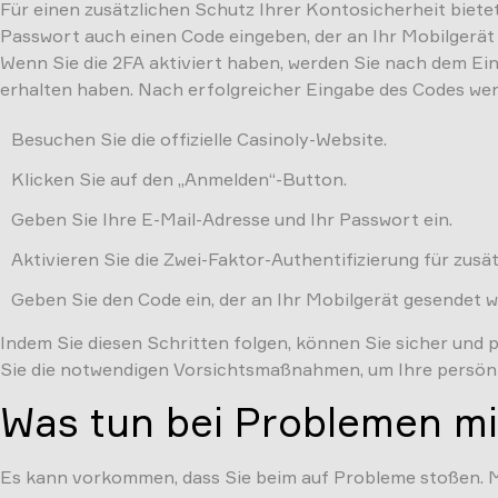
Für einen zusätzlichen Schutz Ihrer Kontosicherheit bietet
Passwort auch einen Code eingeben, der an Ihr Mobilgerät 
Wenn Sie die 2FA aktiviert haben, werden Sie nach dem E
erhalten haben. Nach erfolgreicher Eingabe des Codes werd
Besuchen Sie die offizielle Casinoly-Website.
Klicken Sie auf den „Anmelden“-Button.
Geben Sie Ihre E-Mail-Adresse und Ihr Passwort ein.
Aktivieren Sie die Zwei-Faktor-Authentifizierung für zusä
Geben Sie den Code ein, der an Ihr Mobilgerät gesendet wur
Indem Sie diesen Schritten folgen, können Sie sicher und 
Sie die notwendigen Vorsichtsmaßnahmen, um Ihre persönl
Was tun bei Problemen mi
Es kann vorkommen, dass Sie beim auf Probleme stoßen. M