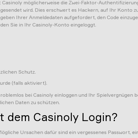
 Casinoly möglicherweise die Zwei-Faktor-Authentifizierung
gesendet wird. Dies erschwert es Hackern, auf Ihr Konto zu
ingeben Ihrer Anmeldedaten aufgefordert, den Code einzug
en Sie in Ihr Casinoly-Konto eingeloggt.
tzlichen Schutz.
de (falls aktiviert).
problemlos bei Casinoly einloggen und Ihr Spielvergnügen 
ichen Daten zu schützen.
t dem Casinoly Login?
ögliche Ursachen dafür sind ein vergessenes Passwort, ei