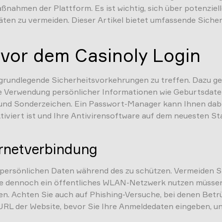
nahmen der Plattform. Es ist wichtig, sich über potenziell
en zu vermeiden. Dieser Artikel bietet umfassende Sicherhe
vor dem Casinoly Login
ge grundlegende Sicherheitsvorkehrungen zu treffen. Dazu g
e die Verwendung persönlicher Informationen wie Geburtsda
und Sonderzeichen. Ein Passwort-Manager kann Ihnen dabe
ktiviert ist und Ihre Antivirensoftware auf dem neuesten S
ernetverbindung
e persönlichen Daten während des zu schützen. Vermeiden S
 Sie dennoch ein öffentliches WLAN-Netzwerk nutzen müssen
zen. Achten Sie auch auf Phishing-Versuche, bei denen Bet
URL der Website, bevor Sie Ihre Anmeldedaten eingeben, un