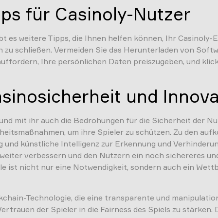
pps für Casinoly-Nutzer
s weitere Tipps, die Ihnen helfen können, Ihr Casinoly-Erl
en zu schließen. Vermeiden Sie das Herunterladen von Sof
 auffordern, Ihre persönlichen Daten preiszugeben, und klic
sinosicherheit und Innova
, und mit ihr auch die Bedrohungen für die Sicherheit der N
erheitsmaßnahmen, um ihre Spieler zu schützen. Zu den au
und künstliche Intelligenz zur Erkennung und Verhinderung 
weiter verbessern und den Nutzern ein noch sichereres und
e ist nicht nur eine Notwendigkeit, sondern auch ein Wettb
kchain-Technologie, die eine transparente und manipulatio
ertrauen der Spieler in die Fairness des Spiels zu stärken