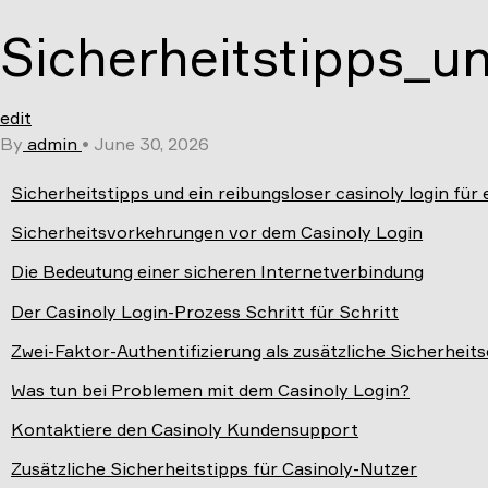
Skip
Sicherheitstipps_u
to
content
edit
By
admin
•
June 30, 2026
Sicherheitstipps und ein reibungsloser casinoly login fü
Sicherheitsvorkehrungen vor dem Casinoly Login
Die Bedeutung einer sicheren Internetverbindung
Der Casinoly Login-Prozess Schritt für Schritt
Zwei-Faktor-Authentifizierung als zusätzliche Sicherheit
Was tun bei Problemen mit dem Casinoly Login?
Kontaktiere den Casinoly Kundensupport
Zusätzliche Sicherheitstipps für Casinoly-Nutzer