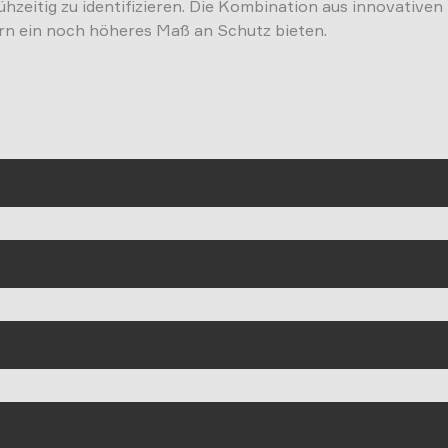
zeitig zu identifizieren. Die Kombination aus innovativen
ern ein noch höheres Maß an Schutz bieten.