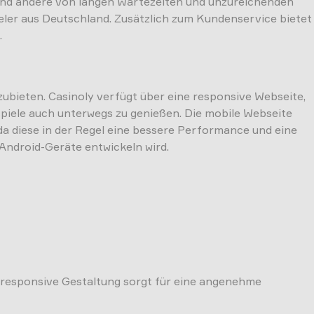
rend andere von langen Wartezeiten und unzureichenden
ieler aus Deutschland. Zusätzlich zum Kundenservice bietet
.
nzubieten. Casinoly verfügt über eine responsive Webseite,
sspiele auch unterwegs zu genießen. Die mobile Webseite
da diese in der Regel eine bessere Performance und eine
 Android-Geräte entwickeln wird.
e responsive Gestaltung sorgt für eine angenehme