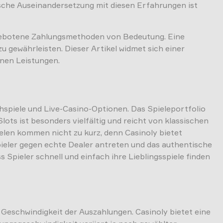
ische Auseinandersetzung mit diesen Erfahrungen ist
ngebotene Zahlungsmethoden von Bedeutung. Eine
u gewährleisten. Dieser Artikel widmet sich einer
enen Leistungen.
chspiele und Live-Casino-Optionen. Das Spieleportfolio
ts ist besonders vielfältig und reicht von klassischen
len kommen nicht zu kurz, denn Casinoly bietet
pieler gegen echte Dealer antreten und das authentische
 Spieler schnell und einfach ihre Lieblingsspiele finden
 Geschwindigkeit der Auszahlungen. Casinoly bietet eine