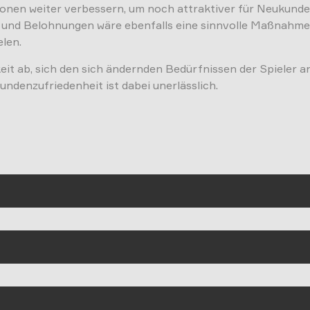
nen weiter verbessern, um noch attraktiver für Neukunde
 und Belohnungen wäre ebenfalls eine sinnvolle Maßnahme
elen.
eit ab, sich den sich ändernden Bedürfnissen der Spieler 
ndenzufriedenheit ist dabei unerlässlich.