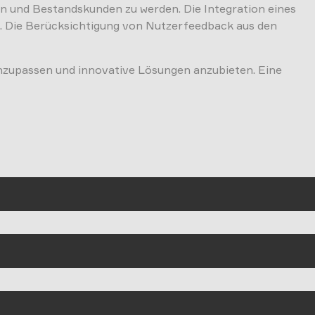
n und Bestandskunden zu werden. Die Integration eines
. Die Berücksichtigung von Nutzerfeedback aus den
anzupassen und innovative Lösungen anzubieten. Eine