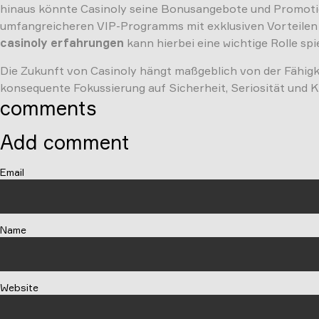
hinaus könnte Casinoly seine Bonusangebote und Promotio
umfangreicheren VIP-Programms mit exklusiven Vorteilen
casinoly erfahrungen
kann hierbei eine wichtige Rolle spi
Die Zukunft von Casinoly hängt maßgeblich von der Fähigk
konsequente Fokussierung auf Sicherheit, Seriosität und Ku
comments
Add comment
Email
Name
Website