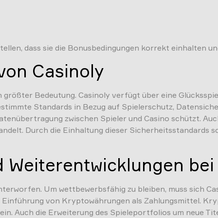
stellen, dass sie die Bonusbedingungen korrekt einhalten 
 von Casinoly
on größter Bedeutung. Casinoly verfügt über eine Glücksspi
bestimmte Standards in Bezug auf Spielerschutz, Datensicher
Datenübertragung zwischen Spieler und Casino schützt. Auc
andelt. Durch die Einhaltung dieser Sicherheitsstandards s
 Weiterentwicklungen bei
nterworfen. Um wettbewerbsfähig zu bleiben, muss sich Cas
ie Einführung von Kryptowährungen als Zahlungsmittel. Kr
sein. Auch die Erweiterung des Spieleportfolios um neue T