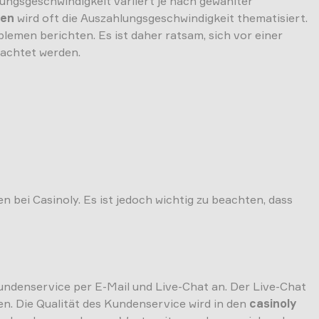
ngsgeschwindigkeit variiert je nach gewählter
gen
wird oft die Auszahlungsgeschwindigkeit thematisiert.
emen berichten. Es ist daher ratsam, sich vor einer
eachtet werden.
bei Casinoly. Es ist jedoch wichtig zu beachten, dass
 Kundenservice per E-Mail und Live-Chat an. Der Live-Chat
en. Die Qualität des Kundenservice wird in den
casinoly