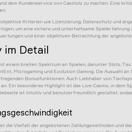
t und dem Kundenservice von Casinoly zu machen. Eine krit
en.
objektive Kriterien wie Lizenzierung, Datenschutz und a
htigen, um eine sichere und unterhaltsame Spielerfahrung z
bewertungen und einer objektiven Betrachtung der angebot
 im Detail
mit einem breiten Spektrum an Spielen, darunter Slots, Tis
Ent, Microgaming und Evolution Gaming. Die Auswahl an Slo
ufregenden Bonusfunktionen. Auch Liebhaber von Tischspie
an. Ein besonderes Highlight ist das Live-Casino, in dem S
seite ist intuitiv und benutzerfreundlich gestaltet, sodass
gsgeschwindigkeit
 ist die Vielfalt der angebotenen Zahlungsmethoden und die