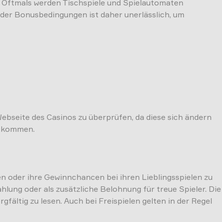
n. Oftmals werden Tischspiele und Spielautomaten
g der Bonusbedingungen ist daher unerlässlich, um
 Webseite des Casinos zu überprüfen, da diese sich ändern
e kommen.
en oder ihre Gewinnchancen bei ihren Lieblingsspielen zu
ahlung oder als zusätzliche Belohnung für treue Spieler. Die
fältig zu lesen. Auch bei Freispielen gelten in der Regel