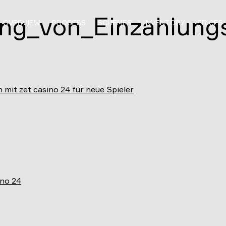
ng_von_Einzahlungs
OVERVIEW
PROCESS
SCHEMES
INVENTORY
PRICES
 mit zet casino 24 für neue Spieler
ino 24