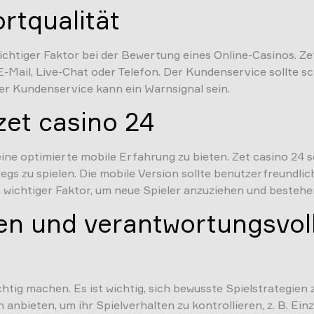
rtqualität
chtiger Faktor bei der Bewertung eines Online-Casinos. Zet
 E-Mail, Live-Chat oder Telefon. Der Kundenservice sollte s
rer Kundenservice kann ein Warnsignal sein.
zet casino 24
, eine optimierte mobile Erfahrung zu bieten. Zet casino 24 
wegs zu spielen. Die mobile Version sollte benutzerfreundlic
 wichtiger Faktor, um neue Spieler anzuziehen und bestehen
ien und verantwortungsvoll
tig machen. Es ist wichtig, sich bewusste Spielstrategien
nbieten, um ihr Spielverhalten zu kontrollieren, z. B. Einz