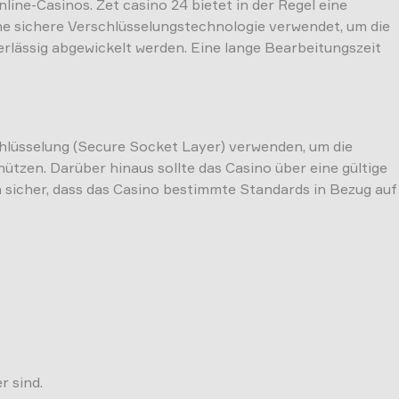
ne-Casinos. Zet casino 24 bietet in der Regel eine
ine sichere Verschlüsselungstechnologie verwendet, um die
erlässig abgewickelt werden. Eine lange Bearbeitungszeit
schlüsselung (Secure Socket Layer) verwenden, um die
tzen. Darüber hinaus sollte das Casino über eine gültige
n sicher, dass das Casino bestimmte Standards in Bezug auf
r sind.