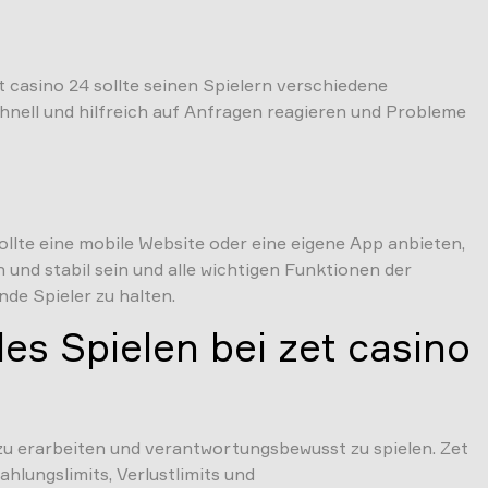
 casino 24 sollte seinen Spielern verschiedene
chnell und hilfreich auf Anfragen reagieren und Probleme
sollte eine mobile Website oder eine eigene App anbieten,
h und stabil sein und alle wichtigen Funktionen der
de Spieler zu halten.
es Spielen bei zet casino
 zu erarbeiten und verantwortungsbewusst zu spielen. Zet
ahlungslimits, Verlustlimits und