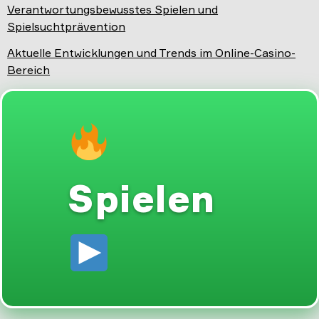
Verantwortungsbewusstes Spielen und
Spielsuchtprävention
Aktuelle Entwicklungen und Trends im Online-Casino-
Bereich
Spielen