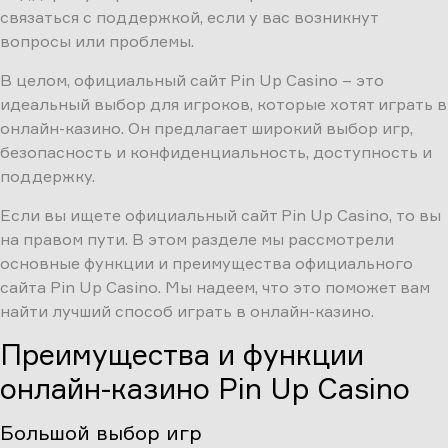
связаться с поддержкой, если у вас возникнут
вопросы или проблемы.
В целом, официальный сайт Pin Up Casino – это
идеальный выбор для игроков, которые хотят играть в
онлайн-казино. Он предлагает широкий выбор игр,
безопасность и конфиденциальность, доступность и
поддержку.
Если вы ищете официальный сайт Pin Up Casino, то вы
на правом пути. В этом разделе мы рассмотрели
основные функции и преимущества официального
сайта Pin Up Casino. Мы надеем, что это поможет вам
найти лучший способ играть в онлайн-казино.
Преимущества и функции
онлайн-казино Pin Up Casino
Большой выбор игр