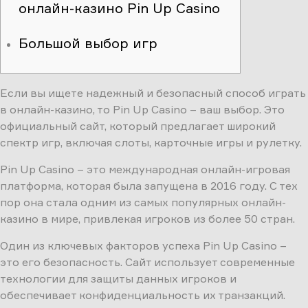
онлайн-казино Pin Up Casino
Большой выбор игр
Если вы ищете надежный и безопасный способ играть
в онлайн-казино, то Pin Up Casino – ваш выбор. Это
официальный сайт, который предлагает широкий
спектр игр, включая слоты, карточные игры и рулетку.
Pin Up Casino – это международная онлайн-игровая
платформа, которая была запущена в 2016 году. С тех
пор она стала одним из самых популярных онлайн-
казино в мире, привлекая игроков из более 50 стран.
Один из ключевых факторов успеха Pin Up Casino –
это его безопасность. Сайт использует современные
технологии для защиты данных игроков и
обеспечивает конфиденциальность их транзакций.