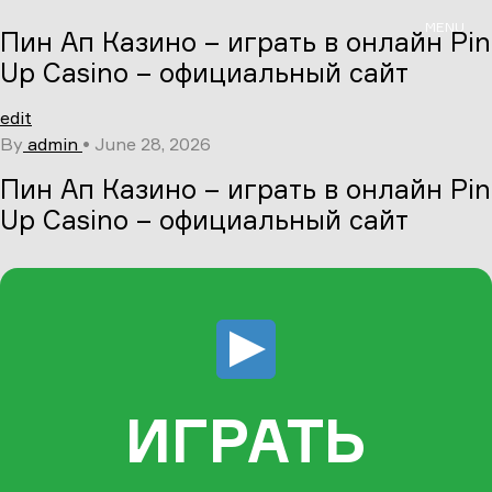
Skip
MENU
Пин Ап Казино – играть в онлайн Pin
to
content
Up Casino – официальный сайт
edit
By
admin
•
June 28, 2026
Пин Ап Казино – играть в онлайн Pin
Up Casino – официальный сайт
ИГРАТЬ