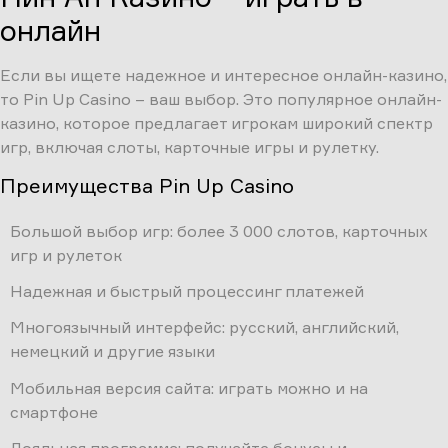
онлайн
Если вы ищете надежное и интересное онлайн-казино,
то Pin Up Casino – ваш выбор. Это популярное онлайн-
казино, которое предлагает игрокам широкий спектр
игр, включая слоты, карточные игры и рулетку.
Преимущества Pin Up Casino
Большой выбор игр: более 3 000 слотов, карточных
игр и рулеток
Надежная и быстрый процессинг платежей
Многоязычный интерфейс: русский, английский,
немецкий и другие языки
Мобильная версия сайта: играть можно и на
смартфоне
Лояльная программа: получайте бонусы и