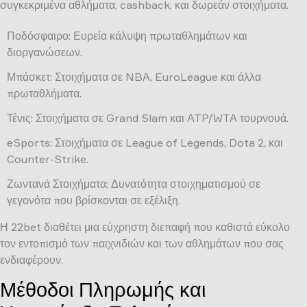
συγκεκριμένα αθλήματα, cashback, και δωρεάν στοιχήματα.
Ποδόσφαιρο: Ευρεία κάλυψη πρωταθλημάτων και
διοργανώσεων.
Μπάσκετ: Στοιχήματα σε NBA, EuroLeague και άλλα
πρωταθλήματα.
Τένις: Στοιχήματα σε Grand Slam και ATP/WTA τουρνουά.
eSports: Στοιχήματα σε League of Legends, Dota 2, και
Counter-Strike.
Ζωντανά Στοιχήματα: Δυνατότητα στοιχηματισμού σε
γεγονότα που βρίσκονται σε εξέλιξη.
Η 22bet διαθέτει μια εύχρηστη διεπαφή που καθιστά εύκολο
τον εντοπισμό των παιχνιδιών και των αθλημάτων που σας
ενδιαφέρουν.
Μέθοδοι Πληρωμής και