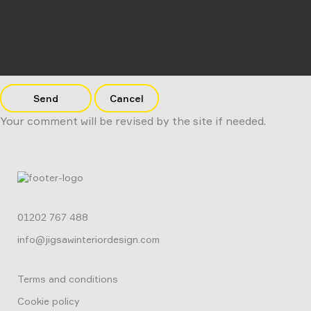
Send
Cancel
Your comment will be revised by the site if needed.
01202 767 488
info@jigsawinteriordesign.com
Terms and conditions
Cookie policy