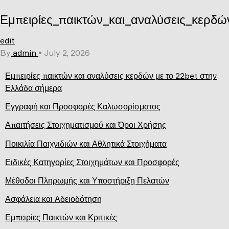
Skip
Εμπειρίες_παικτών_και_αναλύσεις_κερδώ
to
content
edit
By
admin
•
July 2, 2026
Εμπειρίες παικτών και αναλύσεις κερδών με το 22bet στην
Ελλάδα σήμερα
Εγγραφή και Προσφορές Καλωσορίσματος
Απαιτήσεις Στοιχηματισμού και Όροι Χρήσης
Ποικιλία Παιχνιδιών και Αθλητικά Στοιχήματα
Ειδικές Κατηγορίες Στοιχημάτων και Προσφορές
Μέθοδοι Πληρωμής και Υποστήριξη Πελατών
Ασφάλεια και Αδειοδότηση
Εμπειρίες Παικτών και Κριτικές