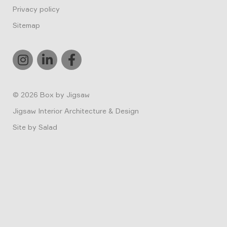
Privacy policy
Sitemap
© 2026
Box by Jigsaw
Jigsaw Interior Architecture & Design
Site by
Salad