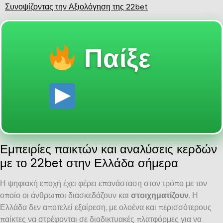
Συνοψίζοντας την Αξιολόγηση της 22bet
Παίξε
Εμπειρίες παικτών και αναλύσεις κερδών
με το 22bet στην Ελλάδα σήμερα
Η ψηφιακή εποχή έχει φέρει επανάσταση στον τρόπο με τον
οποίο οι άνθρωποι διασκεδάζουν και
στοιχηματίζουν
. Η
Ελλάδα δεν αποτελεί εξαίρεση, με ολοένα και περισσότερους
παίκτες να στρέφονται σε διαδικτυακές πλατφόρμες για να