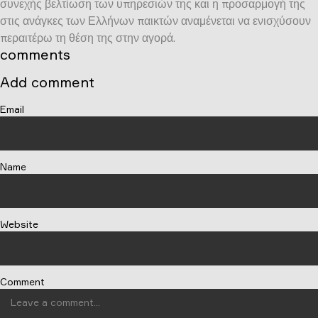
συνεχής βελτίωση των υπηρεσιών της και η προσαρμογή της
στις ανάγκες των Ελλήνων παικτών αναμένεται να ενισχύσουν
περαιτέρω τη θέση της στην αγορά.
comments
Add comment
Email
Name
Website
Comment