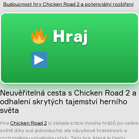
Budoucnost hry Chicken Road 2 a potenciální rozšíření
Hraj
Neuvěřitelná cesta s Chicken Road 2 a
odhalení skrytých tajemství herního
světa
Hra
Chicken Road 2
si získala srdce mnoha hráčů po celém
světě díky své jednoduché, ale návykové hratelnosti a
roztomilému vizuálnímu stylu. Tato hra, která je často