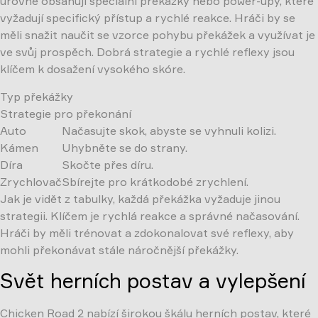
úrovně obsahují speciální překážky nebo power-upy, které
vyžadují specifický přístup a rychlé reakce. Hráči by se
měli snažit naučit se vzorce pohybu překážek a využívat je
ve svůj prospěch. Dobrá strategie a rychlé reflexy jsou
klíčem k dosažení vysokého skóre.
Typ překážky
Strategie pro překonání
Auto
Načasujte skok, abyste se vyhnuli kolizi.
Kámen
Uhybněte se do strany.
Díra
Skočte přes díru.
Zrychlovač
Sbírejte pro krátkodobé zrychlení.
Jak je vidět z tabulky, každá překážka vyžaduje jinou
strategii. Klíčem je rychlá reakce a správné načasování.
Hráči by měli trénovat a zdokonalovat své reflexy, aby
mohli překonávat stále náročnější překážky.
Svět herních postav a vylepšení
Chicken Road 2 nabízí širokou škálu herních postav, které