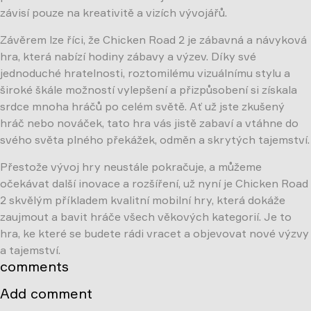
závisí pouze na kreativitě a vizích vývojářů.
Závěrem lze říci, že Chicken Road 2 je zábavná a návyková
hra, která nabízí hodiny zábavy a výzev. Díky své
jednoduché hratelnosti, roztomilému vizuálnímu stylu a
široké škále možností vylepšení a přizpůsobení si získala
srdce mnoha hráčů po celém světě. Ať už jste zkušený
hráč nebo nováček, tato hra vás jistě zabaví a vtáhne do
svého světa plného překážek, odměn a skrytých tajemství.
Přestože vývoj hry neustále pokračuje, a můžeme
očekávat další inovace a rozšíření, už nyní je Chicken Road
2 skvělým příkladem kvalitní mobilní hry, která dokáže
zaujmout a bavit hráče všech věkových kategorií. Je to
hra, ke které se budete rádi vracet a objevovat nové výzvy
a tajemství.
comments
Add comment