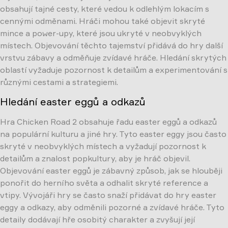
obsahují tajné cesty, které vedou k odlehlým lokacím s
cennými odměnami. Hráči mohou také objevit skryté
mince a power-upy, které jsou ukryté v neobvyklých
místech. Objevování těchto tajemství přidává do hry další
vrstvu zábavy a odměňuje zvídavé hráče. Hledání skrytých
oblastí vyžaduje pozornost k detailům a experimentování s
různými cestami a strategiemi.
Hledání easter eggů a odkazů
Hra Chicken Road 2 obsahuje řadu easter eggů a odkazů
na populární kulturu a jiné hry. Tyto easter eggy jsou často
skryté v neobvyklých místech a vyžadují pozornost k
detailům a znalost popkultury, aby je hráč objevil.
Objevování easter eggů je zábavný způsob, jak se hlouběji
ponořit do herního světa a odhalit skryté reference a
vtipy. Vývojáři hry se často snaží přidávat do hry easter
eggy a odkazy, aby odměnili pozorné a zvídavé hráče. Tyto
detaily dodávají hře osobitý charakter a zvyšují její