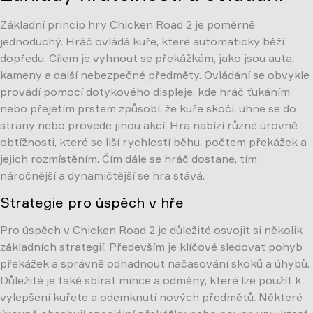
Základní princip hry Chicken Road 2 je poměrně
jednoduchý. Hráč ovládá kuře, které automaticky běží
dopředu. Cílem je vyhnout se překážkám, jako jsou auta,
kameny a další nebezpečné předměty. Ovládání se obvykle
provádí pomocí dotykového displeje, kde hráč ťukáním
nebo přejetím prstem způsobí, že kuře skočí, uhne se do
strany nebo provede jinou akcí. Hra nabízí různé úrovně
obtížnosti, které se liší rychlostí běhu, počtem překážek a
jejich rozmístěním. Čím dále se hráč dostane, tím
náročnější a dynamičtější se hra stává.
Strategie pro úspěch v hře
Pro úspěch v Chicken Road 2 je důležité osvojit si několik
základních strategií. Především je klíčové sledovat pohyb
překážek a správně odhadnout načasování skoků a úhybů.
Důležité je také sbírat mince a odměny, které lze použít k
vylepšení kuřete a odemknutí nových předmětů. Některé