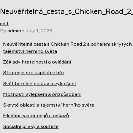
Skip
Neuvěřitelná_cesta_s_Chicken_Road_2_
to
content
edit
By
admin
•
July 1, 2026
Neuvěřitelná cesta s Chicken Road 2 a odhalení skrytých
tajemství herního světa
Základy hratelnosti a ovládání
Strategie pro úspěch v hře
Svět herních postav a vylepšení
Možnosti vylepšení a přizpůsobení
Skryté oblasti a tajemství herního světa
Hledání easter eggů a odkazů
Sociální prvky a soutěže