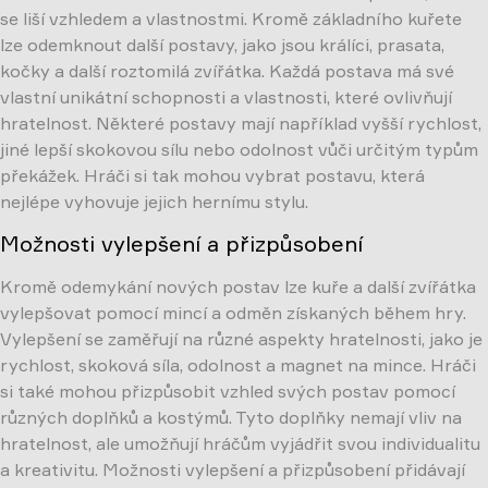
se liší vzhledem a vlastnostmi. Kromě základního kuřete
lze odemknout další postavy, jako jsou králíci, prasata,
kočky a další roztomilá zvířátka. Každá postava má své
vlastní unikátní schopnosti a vlastnosti, které ovlivňují
hratelnost. Některé postavy mají například vyšší rychlost,
jiné lepší skokovou sílu nebo odolnost vůči určitým typům
překážek. Hráči si tak mohou vybrat postavu, která
nejlépe vyhovuje jejich hernímu stylu.
Možnosti vylepšení a přizpůsobení
Kromě odemykání nových postav lze kuře a další zvířátka
vylepšovat pomocí mincí a odměn získaných během hry.
Vylepšení se zaměřují na různé aspekty hratelnosti, jako je
rychlost, skoková síla, odolnost a magnet na mince. Hráči
si také mohou přizpůsobit vzhled svých postav pomocí
různých doplňků a kostýmů. Tyto doplňky nemají vliv na
hratelnost, ale umožňují hráčům vyjádřit svou individualitu
a kreativitu. Možnosti vylepšení a přizpůsobení přidávají