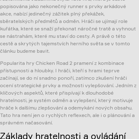
popisována jako nekonečný runner s prvky arkádové
akce, nabízí jedinečný zážitek plný překážek,
sběratelských předmětů a odměn. Hráči se ujímají role
kuřátka, které se snaží překonat náročné tratě a vyhnout
se nástrahám, které mu staví do cesty. A právě o této
cestě a skrytých tajemstvích herního světa se v tomto
článku budeme bavit.
Popularita hry Chicken Road 2 pramení z kombinace
přístupnosti a hloubky. I hráči, kteří s hrami teprve
začínají, se do ní snadno ponoří, zatímco zkušení hráči
ocení strategické prvky a možnosti vylepšování. Jedním z
klíčových aspektů, které přispívají k dlouhodobé
hratelnosti, je systém odměn a vylepšení, který motivuje
hráče k dalšímu zlepšování a odemykání nových obsahu.
Tato hra není jen o rychlých reflexech, ale i o plánování a
správném načasování.
Základy hratelnosti a ovládání