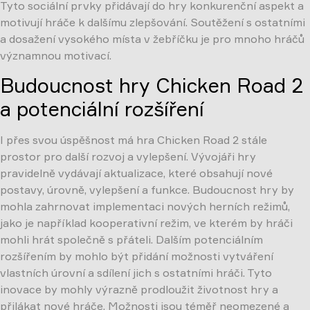
Tyto sociální prvky přidávají do hry konkurenční aspekt a
motivují hráče k dalšímu zlepšování. Soutěžení s ostatními
a dosažení vysokého místa v žebříčku je pro mnoho hráčů
významnou motivací.
Budoucnost hry Chicken Road 2
a potenciální rozšíření
I přes svou úspěšnost má hra Chicken Road 2 stále
prostor pro další rozvoj a vylepšení. Vývojáři hry
pravidelně vydávají aktualizace, které obsahují nové
postavy, úrovně, vylepšení a funkce. Budoucnost hry by
mohla zahrnovat implementaci nových herních režimů,
jako je například kooperativní režim, ve kterém by hráči
mohli hrát společně s přáteli. Dalším potenciálním
rozšířením by mohlo být přidání možnosti vytváření
vlastních úrovní a sdílení jich s ostatními hráči. Tyto
inovace by mohly výrazně prodloužit životnost hry a
přilákat nové hráče. Možnosti jsou téměř neomezené a