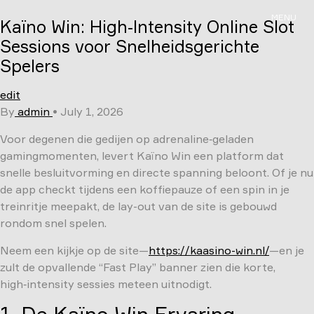
Skip
MENU
Kaïno Win: High‑Intensity Online Slot
to
content
Sessions voor Snelheidsgerichte
Spelers
edit
By
admin
•
July 1, 2026
Voor degenen die gedijen op adrenaline‑geladen
gamingmomenten, levert Kaïno Win een platform dat
snelle besluitvorming en directe spanning beloont. Of je nu
de app checkt tijdens een koffiepauze of een spin in je
treinritje meepakt, de lay-out van de site is gebouwd
rondom snel spelen.
Neem een kijkje op de site—
https://kaasino-win.nl/
—en je
zult de opvallende “Fast Play” banner zien die korte,
high‑intensity sessies meteen uitnodigt.