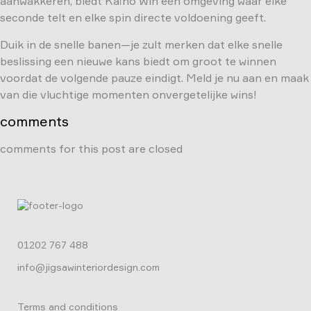
aanwakkeren, biedt Kaïno Win een omgeving waar elke
seconde telt en elke spin directe voldoening geeft.
Duik in de snelle banen—je zult merken dat elke snelle
beslissing een nieuwe kans biedt om groot te winnen
voordat de volgende pauze eindigt. Meld je nu aan en maak
van die vluchtige momenten onvergetelijke wins!
comments
comments for this post are closed
01202 767 488
info@jigsawinteriordesign.com
Terms and conditions