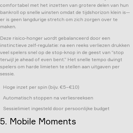
comfortabel met het inzetten van grotere delen van hun
bankroll op snelle winsten omdat de tijdshorizon klein is—
er is geen langdurige stretch om zich zorgen over te
maken.
Deze risico‑honger wordt gebalanceerd door een
instinctieve zelf‑regulatie: na een reeks verliezen drukken
veel spelers snel op de stop‑knop in de geest van “stop
terwijl je ahead of even bent.” Het snelle tempo dwingt
spelers om harde limieten te stellen aan uitgaven per
sessie.
Hoge inzet per spin (bijv. €5–€10)
Automatisch stoppen na verliesreeksen
Sessielimiet ingesteld door persoonlijke budget
5. Mobile Moments