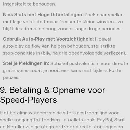
intensiteit te behouden.
Kies Slots met Hoge Uitbetalingen:
Zoek naar spellen
met lage volatiliteit maar frequente kleine winsten—zo
blijft de adrenaline hoog zonder lange droge periodes.
Gebruik Auto‑Play met Voorzichtigheid:
Hoewel
auto‑play de flow kan helpen behouden, stel strikte
stop‑condities in (bijv. na drie opeenvolgende verliezen).
Stel je Meldingen in:
Schakel push‑alerts in voor directe
gratis spins zodat je nooit een kans mist tijdens korte
pauzes.
9. Betaling & Opname voor
Speed‑Players
Het betalingsysteem van de site is gestroomlijnd voor
snelle toegang tot fondsen—e‑wallets zoals PayPal, Skrill
en Neteller zijn geïntegreerd voor directe stortingen en