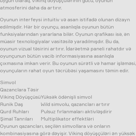
uyğun olaraq, Vikinq döyüşçülərinin gücü, oyunun
atmosferini daha da artırır.
Oyunun interfeysi intuitiv və asan istifadə olunan dizayn
edilmişdir. Hər bir oyunçu, asanlıqla oyunun bütün
funksiyalarından yararlana bilər. Oyunun qrafikası isə, ən
müasir texnologiyalar vasitəsilə yaradılmışdır. Bu da,
oyunun vizual təsirini artırır. İdarəetmə paneli rahatdır və
oyunçunun bütün vacib informasiyasına asanlıqla
çıxmasına imkan verir. Bu oyunun sürətli və hamar işləməsi,
oyunçuların rahat oyun təcrübəsi yaşamasını təmin edir.
Simvol
Qazanclara Təsir
Vikinq Döyüşçüsü
Yüksək ödənişli simvol
Runik Daş
Wild simvolu, qazancları artırır
Qurd Ruhları
Pulsuz fırlanmaları aktivləşdirir
Şimal Tanrıları
Multiplikator effektləri
Oyunun qazancları, seçilən simvollara və onların
kombinasiyasına görə dəyişir. Vikinq döyüşçüləri ən yüksək