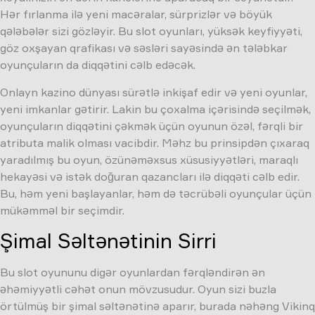
Hər fırlanma ilə yeni macəralar, sürprizlər və böyük
qələbələr sizi gözləyir. Bu slot oyunları, yüksək keyfiyyəti,
göz oxşayan qrafikası və səsləri sayəsində ən tələbkar
oyunçuların da diqqətini cəlb edəcək.
Onlayn kazino dünyası sürətlə inkişaf edir və yeni oyunlar,
yeni imkanlar gətirir. Lakin bu çoxalma içərisində seçilmək,
oyunçuların diqqətini çəkmək üçün oyunun özəl, fərqli bir
atributa malik olması vacibdir. Məhz bu prinsipdən çıxaraq
yaradılmış bu oyun, özünəməxsus xüsusiyyətləri, maraqlı
hekayəsi və istək doğuran qazancları ilə diqqəti cəlb edir.
Bu, həm yeni başlayanlar, həm də təcrübəli oyunçular üçün
mükəmməl bir seçimdir.
Şimal Səltənətinin Sirri
Bu slot oyununu digər oyunlardan fərqləndirən ən
əhəmiyyətli cəhət onun mövzusudur. Oyun sizi buzla
örtülmüş bir şimal səltənətinə aparır, burada nəhəng Vikinq