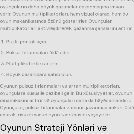
oyunçuların daha böyük qazanclar qazanmağına imkan
verir. Oyunun multiplikatorları, həm vizual olaraq, həm də
oyun mexanikasında özünü göstərirlər. Oyunçular,
multiplikatorları aktivləşdirərək, qazanma şanslarını artırır.
Buzlu portalı açın.
Pulsuz fırlanmaları əldə edin.
Multiplikatorları artırın.
Böyük qazanclara sahib olun.
Oyunun pulsuz fırlanmaları və artan multiplikatorları,
oyunçulara xüsusilə cazibəli gəlir. Bu xüsusiyyətlər, oyunun
dinamikasını artırır və oyunçuları daha da həyəcanlandırır.
Oyunçular, pulsuz fırlanmalar zamanı qazanmaq imkanı əldə
edərək, risk etmədən oyun təcrübəsini yaşayırlar.
Oyunun Strateji Yönləri və