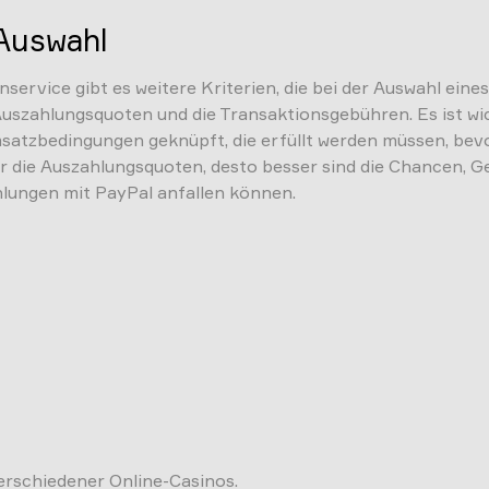
-Auswahl
rvice gibt es weitere Kriterien, die bei der Auswahl eine
szahlungsquoten und die Transaktionsgebühren. Es ist wic
atzbedingungen geknüpft, die erfüllt werden müssen, bev
die Auszahlungsquoten, desto besser sind die Chancen, Gewi
hlungen mit PayPal anfallen können.
verschiedener Online-Casinos.