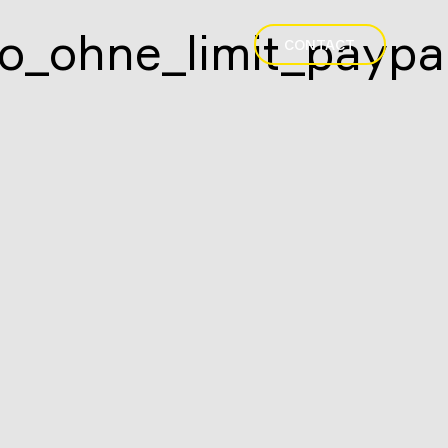
no_ohne_limit_paypa
CONTACT