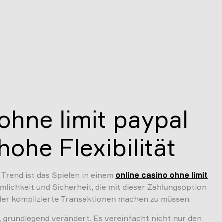
ohne limit paypal
ohe Flexibilität
Trend ist das Spielen in einem
online casino ohne limit
mlichkeit und Sicherheit, die mit dieser Zahlungsoption
oder komplizierte Transaktionen machen zu müssen.
, grundlegend verändert. Es vereinfacht nicht nur den