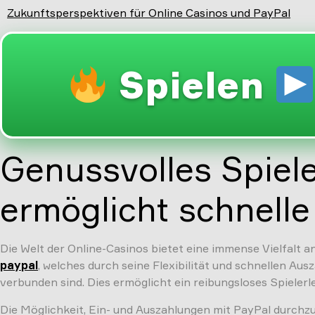
Zukunftsperspektiven für Online Casinos und PayPal
Spielen
Genussvolles Spiele
ermöglicht schnelle
Die Welt der Online-Casinos bietet eine immense Vielfalt 
paypal
, welches durch seine Flexibilität und schnellen Au
verbunden sind. Dies ermöglicht ein reibungsloses Spiele
Die Möglichkeit, Ein- und Auszahlungen mit PayPal durchzu