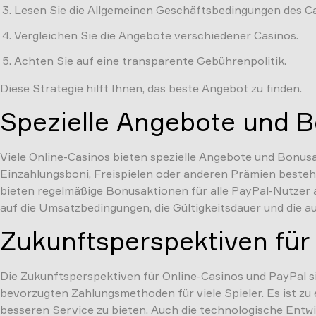
Lesen Sie die Allgemeinen Geschäftsbedingungen des Cas
Vergleichen Sie die Angebote verschiedener Casinos.
Achten Sie auf eine transparente Gebührenpolitik.
Diese Strategie hilft Ihnen, das beste Angebot zu finden.
Spezielle Angebote und B
Viele Online-Casinos bieten spezielle Angebote und Bonu
Einzahlungsboni, Freispielen oder anderen Prämien bestehe
bieten regelmäßige Bonusaktionen für alle PayPal-Nutzer a
auf die Umsatzbedingungen, die Gültigkeitsdauer und die a
Zukunftsperspektiven für
Die Zukunftsperspektiven für Online-Casinos und PayPal si
bevorzugten Zahlungsmethoden für viele Spieler. Es ist z
besseren Service zu bieten. Auch die technologische Entwi