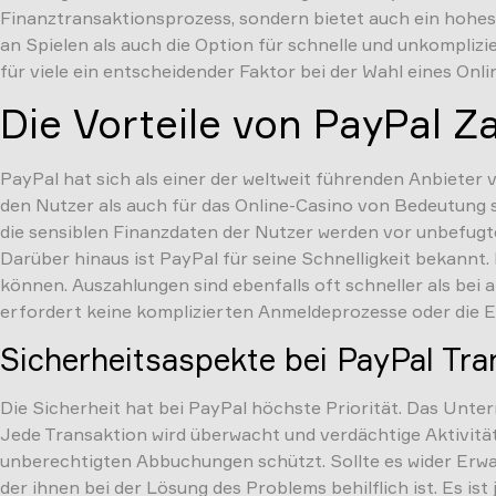
Finanztransaktionsprozess, sondern bietet auch ein hohes
an Spielen als auch die Option für schnelle und unkompli
für viele ein entscheidender Faktor bei der Wahl eines Onli
Die Vorteile von PayPal Z
PayPal hat sich als einer der weltweit führenden Anbieter v
den Nutzer als auch für das Online-Casino von Bedeutung si
die sensiblen Finanzdaten der Nutzer werden vor unbefugt
Darüber hinaus ist PayPal für seine Schnelligkeit bekannt
können. Auszahlungen sind ebenfalls oft schneller als bei 
erfordert keine komplizierten Anmeldeprozesse oder die 
Sicherheitsaspekte bei PayPal Tra
Die Sicherheit hat bei PayPal höchste Priorität. Das Unt
Jede Transaktion wird überwacht und verdächtige Aktivitä
unberechtigten Abbuchungen schützt. Sollte es wider Erw
der ihnen bei der Lösung des Problems behilflich ist. Es is