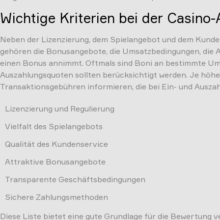
Wichtige Kriterien bei der Casino
Neben der Lizenzierung, dem Spielangebot und dem Kundense
gehören die Bonusangebote, die Umsatzbedingungen, die Au
einen Bonus annimmt. Oftmals sind Boni an bestimmte Ums
Auszahlungsquoten sollten berücksichtigt werden. Je höher 
Transaktionsgebühren informieren, die bei Ein- und Ausza
Lizenzierung und Regulierung
Vielfalt des Spielangebots
Qualität des Kundenservice
Attraktive Bonusangebote
Transparente Geschäftsbedingungen
Sichere Zahlungsmethoden
Diese Liste bietet eine gute Grundlage für die Bewertung 