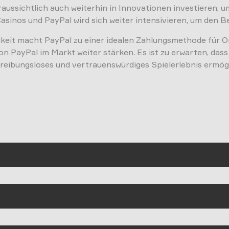
raussichtlich auch weiterhin in Innovationen investieren, 
Casinos und PayPal wird sich weiter intensivieren, um den 
eit macht PayPal zu einer idealen Zahlungsmethode für On
n PayPal im Markt weiter stärken. Es ist zu erwarten, dass 
n reibungsloses und vertrauenswürdiges Spielerlebnis ermög