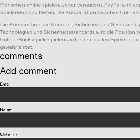
Menschen online spielen, weiter verändern. PayPal wird vo
Spielerlebnis zu bieten. Die Kooperation zwischen Online-
Die Kombination aus Komfort, Sicherheit und Geschwindigk
Technologien und Sicherheitsstandards wird die Position vo
Online-Glücksspiele spielen wird, indem es den Spielern ei
gewährleistet.
comments
Add comment
Email
Name
Website