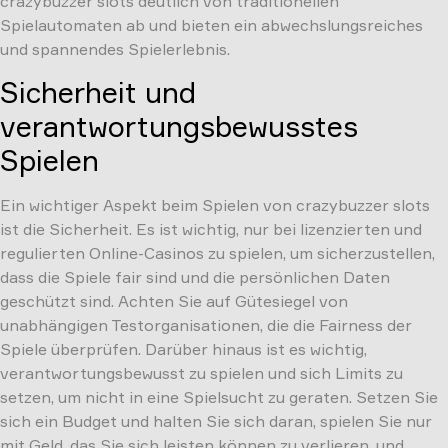
crazybuzzer slots deutlich von traditionellen
Spielautomaten ab und bieten ein abwechslungsreiches
und spannendes Spielerlebnis.
Sicherheit und
verantwortungsbewusstes
Spielen
Ein wichtiger Aspekt beim Spielen von crazybuzzer slots
ist die Sicherheit. Es ist wichtig, nur bei lizenzierten und
regulierten Online-Casinos zu spielen, um sicherzustellen,
dass die Spiele fair sind und die persönlichen Daten
geschützt sind. Achten Sie auf Gütesiegel von
unabhängigen Testorganisationen, die die Fairness der
Spiele überprüfen. Darüber hinaus ist es wichtig,
verantwortungsbewusst zu spielen und sich Limits zu
setzen, um nicht in eine Spielsucht zu geraten. Setzen Sie
sich ein Budget und halten Sie sich daran, spielen Sie nur
mit Geld, das Sie sich leisten können zu verlieren, und