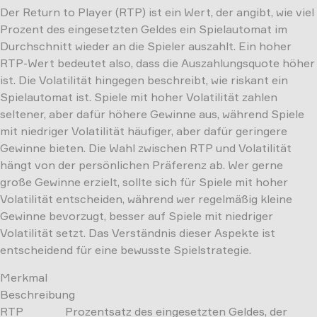
Der Return to Player (RTP) ist ein Wert, der angibt, wie viel
Prozent des eingesetzten Geldes ein Spielautomat im
Durchschnitt wieder an die Spieler auszahlt. Ein hoher
RTP-Wert bedeutet also, dass die Auszahlungsquote höher
ist. Die Volatilität hingegen beschreibt, wie riskant ein
Spielautomat ist. Spiele mit hoher Volatilität zahlen
seltener, aber dafür höhere Gewinne aus, während Spiele
mit niedriger Volatilität häufiger, aber dafür geringere
Gewinne bieten. Die Wahl zwischen RTP und Volatilität
hängt von der persönlichen Präferenz ab. Wer gerne
große Gewinne erzielt, sollte sich für Spiele mit hoher
Volatilität entscheiden, während wer regelmäßig kleine
Gewinne bevorzugt, besser auf Spiele mit niedriger
Volatilität setzt. Das Verständnis dieser Aspekte ist
entscheidend für eine bewusste Spielstrategie.
Merkmal
Beschreibung
RTP
Prozentsatz des eingesetzten Geldes, der