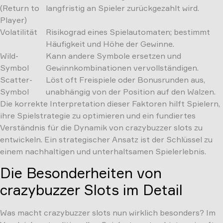
(Return to
langfristig an Spieler zurückgezahlt wird.
Player)
Volatilität
Risikograd eines Spielautomaten; bestimmt
Häufigkeit und Höhe der Gewinne.
Wild-
Kann andere Symbole ersetzen und
Symbol
Gewinnkombinationen vervollständigen.
Scatter-
Löst oft Freispiele oder Bonusrunden aus,
Symbol
unabhängig von der Position auf den Walzen.
Die korrekte Interpretation dieser Faktoren hilft Spielern,
ihre Spielstrategie zu optimieren und ein fundiertes
Verständnis für die Dynamik von crazybuzzer slots zu
entwickeln. Ein strategischer Ansatz ist der Schlüssel zu
einem nachhaltigen und unterhaltsamen Spielerlebnis.
Die Besonderheiten von
crazybuzzer Slots im Detail
Was macht crazybuzzer slots nun wirklich besonders? Im