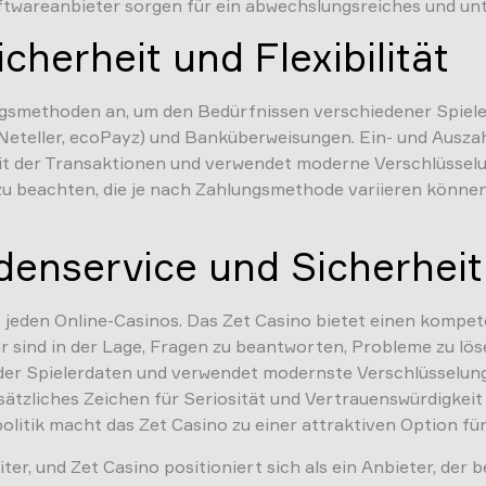
ftwareanbieter sorgen für ein abwechslungsreiches und unt
cherheit und Flexibilität
lungsmethoden an, um den Bedürfnissen verschiedener Spie
, Neteller, ecoPayz) und Banküberweisungen. Ein- und Ausza
eit der Transaktionen und verwendet moderne Verschlüsselu
en zu beachten, die je nach Zahlungsmethode variieren könn
denservice und Sicherheit
es jeden Online-Casinos. Das Zet Casino bietet einen kompe
er sind in der Lage, Fragen zu beantworten, Probleme zu lö
 der Spielerdaten und verwendet modernste Verschlüsselung
 zusätzliches Zeichen für Seriosität und Vertrauenswürdigke
itik macht das Zet Casino zu einer attraktiven Option für
ter, und Zet Casino positioniert sich als ein Anbieter, der 