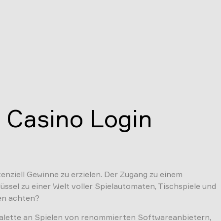
 Casino Login
tenziell Gewinne zu erzielen. Der Zugang zu einem
lüssel zu einer Welt voller Spielautomaten, Tischspiele und
en achten?
 Palette an Spielen von renommierten Softwareanbietern,