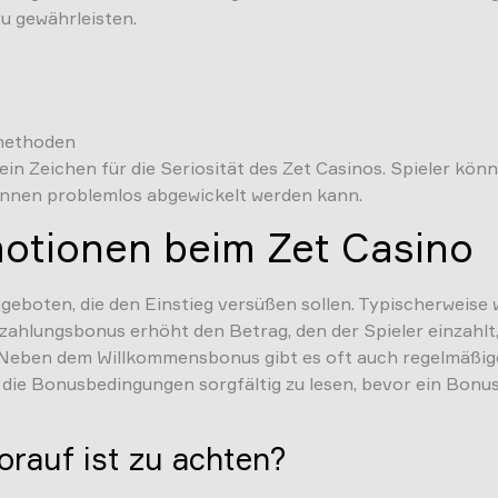
zu gewährleisten.
methoden
t ein Zeichen für die Seriosität des Zet Casinos. Spieler kö
innen problemlos abgewickelt werden kann.
tionen beim Zet Casino
geboten, die den Einstieg versüßen sollen. Typischerweise
ahlungsbonus erhöht den Betrag, den der Spieler einzahlt,
eben dem Willkommensbonus gibt es oft auch regelmäßige 
, die Bonusbedingungen sorgfältig zu lesen, bevor ein Bon
rauf ist zu achten?