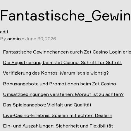
Skip
Fantastische_Gewi
to
content
edit
By
admin
•
June 30, 2026
Fantastische Gewinnchancen durch Zet Casino Login erle
Die Registrierung beim Zet Casino: Schritt für Schritt
Verifizierung des Kontos: Warum ist sie wichtig?
Bonusangebote und Promotionen beim Zet Casino
Umsatzbedingungen verstehen: Worauf ist zu achten?
Das Spieleangebot: Vielfalt und Qualität
Live-Casino-Erlebnis: Spielen mit echten Dealern
Ein- und Auszahlungen: Sicherheit und Flexibilität