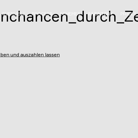
nnchancen_durch_Ze
OVERVIEW
PROCESS
SCHEMES
INVENTORY
PRICES
ben und auszahlen lassen