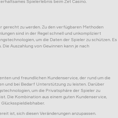
erhaltsames Spielerlebnis beim Zet Casino.
ler gerecht zu werden. Zu den verfügbaren Methoden
hlungen sind in der Regel schnell und unkompliziert
ngstechnologien, um die Daten der Spieler zu schützen. Es
en. Die Auszahlung von Gewinnen kann je nach
tenten und freundlichen Kundenservice, der rund um die
sen und bei Bedarf Unterstützung zu leisten. Darüber
stechnologien, um die Privatsphäre der Spieler zu
it ist. Die Kombination aus einem guten Kundenservice,
 Glücksspieldiebhaber.
bereit ist, sich diesen Veränderungen anzupassen.