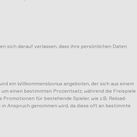
nnen sich darauf verlassen, dass ihre persönlichen Daten
 wird ein Willkommensbonus angeboten, der sich aus einem
 um einen bestimmten Prozentsatz, während die Freispiele
Promotionen für bestehende Spieler, wie z.B. Reload-
us in Anspruch genommen wird, da diese oft an bestimmte